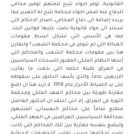
القانونية، توفر اجواء تتيح للمتهم توفير محامي
للدفاع عنه ضمن اجواء محكمة تتيح له التعبير عما
يريده إضافة الى دفاع المحامي، اصدار الاحكام التي
تستند الى مواد قانونية نصت عليها قوانين البلد.
فما هي الأسس التي تشكل ابسط مقومات
العدالة التي لم تتوفر في محكمة الشعب؟ ولنقارن
هنا بين مقومات محكمة الشعب والمحاكم التي
أعدها النظام الملكي المقبور للسجناء السياسيين
في العراق طيلة حكمه التي بلغت ما يقارب
الاربعين عاماً، والذي يأسف الدكتور على سقوطه
على يد الضباط الأحرار عام 1958. لا اريد هنا ان اضع
مقارنة طويلة بين محاكم العهد الملكي ومحكمة
الثورة في العراق، إلا انني اعتقد ان الدكتور الفاضل
مطلع تماماً على محاكم النعساني، المشهور
بمحاكمة السياسيين العراقيين في العهد الملكي،
وليضع بنفسه مقارنة بين تلك المحاكم التي كانت
تصدر احكامها حسب تقارير التحقيقات الجنائية