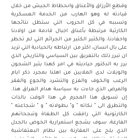
وقطع الأرزاق والأعناق وانحطاط الجيش من خلال
قيادته له وهو الهارب من الخدمة العسكرية
وتسببه في كل الحروب التي ستظل نتائجها
الكارثية مرتبطة بأعناق اجيال قادمة من اولادنا
واحفادنا، والكثير الكثير من الجرائم التي لم تخطر
على بال انسان، اكثر من ارتباطه بالحيادية التي تريد
ان تبرر ذلك بالتفريق بين السياسي والتاريخي الذي
برر به الدكتور حياديته في امر كهذا يثير الشجون
والويلات لدى الملايين من اهلنا بمجرد ذكر ايام
الرعب والخوف والفزع والتشرد والجوع والفقر
والمرض الذي جاءت به سياسة هدام العراق هذا.
إن تسويق هذا المجرم في هذا الوقت بالذات
والتطرق الى " نكاته " و" بطولاته " و " شجاعته "
الكارتونية التي رافقت كل الطغاة وتبجحاتهم
الفارغة، سوف يشجع استمرارية الخوض بالجدل
الذي يلح على المقارنة بين نظام البعثفاشية