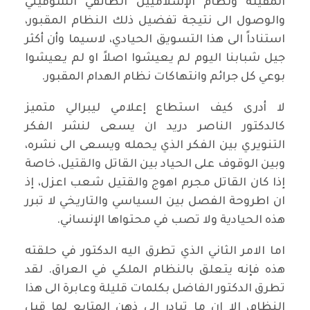
المقيتة ونظام الإسلاميين الطائفي الشوفيني
والوصول الى نتيجة تفضيل ذلك النظام المقبور،
استناداً الى هذا التسويق الحيادي، لاسيما وأن أكثر
جيل شبابنا اليوم لم يعيشوا اصلاً او لم يعيشوا
بوعي كل جرائم وانتهاكات نظام الهدام المقبور.
لا أدرى كيف استطاع إعلامي ليبرالي متميز
كالدكتور الناصر دريد ان يسعى لنشر الفكر
التنويري بين الفكر الذي يحمله ويسعى الى نشره،
وبين الوقوف على الحياد بين القاتل والقتيل، خاصة
إذا كان القاتل مجرم اهوج والقتيل شعب اعزل، إذ
ان اطروحة الفصل بين السياسي والتاريخي لا تبرر
هذه الحيادية ولا تصب في محتواها الإنساني.
اما الامر الثاني الذي تطرق اليه الدكتور في حلقته
هذه فإنه يتعلق بالنظام الملكي في العراق. لقد
تطرق الدكتور الفاضل بكلمات قليلة وعابرة الى هذا
النظام، إلا ان ما تبادر الى ذهن المتابع لما قيل