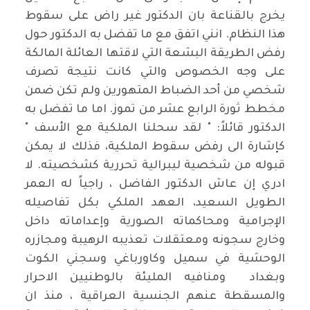
يخرج بالقناعة بان الدكتور غير راض على سقوط
هذا النظام. انني اتفق مع ما تفضل به الدكتور حول
رفض الطريقة البشعة التي لاقتها العائلة المالكة
على وجه الخصوص والتي كانت نتيجة تصرف
شخصي من أحد الضباط المتهورين ولم تكن ضمن
مخطط ثورة الرابع عشر من تموز. اما ما تفضل به
الدكتور قائلاً: " لقد سحلنا الملكية مع الأسف "
كإشارة الى رفض سقوط الملكية، فذلك لا يمكن
قبوله من شخصية ليبرالية تحررية كشخصيته. لا
ادري إن عاش الدكتور الفاضل ، راجياً له العمر
الطويل السعيد، العهد الملكي بكل تفاصيله
الإجرامية ومحاكماته الصورية وإعداماته داخل
وخارج سجونه ومعتقلات تعذيبه الرهيبة ومجازره
الوحشية في سميل وكاورباغي وسجني الكوت
وبغداد ومنافيه المليئة بالوطنيين الاحرار
والمسقطة عنهم الجنسية العراقية ، منذ ان