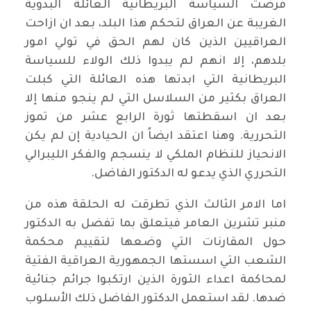
فرضت السياسة البريطانية العائلة البدوية
الغريبة عن العراق لتحكم هذا البلد، بعد ان ازاحت
العراقيين الذين كان لهم الحق في تولي امور
بلدهم، إلا انهم لم يبدوا ذلك الولاء للسياسة
البريطانية التي ابدتها هذه العائلة التي كبلت
العراق بكثير من السلاسل التي لم ينجو منها إلا
بعد ان اسقطتها ثورة الرابع عشر من تموز
التحررية. وهنا اعتقد ايضاً ان الحيادية إن لم يكن
الانحياز للنظام الملكي لا ينسجم والفكر الليبرالي
التحرري الذي يدعو له الدكتور الفاضل.
اما الامر الثالث الذي تطرقت له الحلقة هذه من
منبر تشرين العامر فيتعلق بما تفضل به الدكتور
حول المقارنات التي وضعها لتقييم محكمة
الشعب التي اسستها الجمهورية العراقية الفتية
لمحاكمة اعداء الثورة الذين ارتكبوا جرائم جنائية
ضدها. لقد استعمل الدكتور الفاضل ذلك الأسلوب