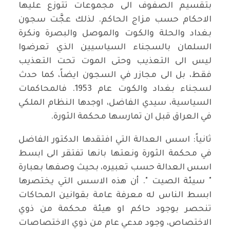
بتقسيم الصفوف الى مجموعات تتوزع عليها
الاحكام حسب مزاج الحاكم. لذلك عجَّت سجون
بغداد والحلة والكوت والموصل والبصرة ونكرة
السلمان بالسجناء السياسيين الذي تعرضوا
ليس الى التعذيب وحتى الموت تحت التعذيب
فقط، بل الى مجازر في السجون ايضاً، كما حدث
لسجناء بغداد والكوت عام 1953. فالمحاكمات
السياسية، سيدي الفاضل، اوجدها النظام الملكي
في العراق قبل ان تمارسها محكمة الثورة.
ثانياً: اسس العدالة التي افتقدها الدكتور الفاضل
في محكمة الثورة ونعتها بانها تفتقر الى ابسط
اسس العدالة حسب تعبيره، بحيث وصفها بعبارة
" سيئة الصيت ". أن هذه الاسس التي يختصرها
ابسط الناس له معرفة عامة بقوانين المحاكات
تنحصر بوجود حاكم او هيئة محكمة من ذوي
الاختصاص، وجود مدعي عام من ذوي الاختصاصات