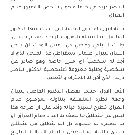
الناصر دريد في حلقاته حول شخص المقبور هدام
العراق.
ثلاثة امور جاءت في الحلقة التي تحدث فيها الدكتور
الفاضل عما سماه بالهروب الوحيد لصدام حسين،
جلبت انتباهي وعجبي في نفس الوقت ان ينحى
انسان ليبرالي علماني ديمقراطي هذا المنحى الذي لا
أجد له شخصياً اي مبرر، خاصة وهو صادر عن
شخصية وطنية معروفة كشخصية الدكتور الناصر
دريد الذي أكن له الاحترام والتقدير.
الأمر الاول: حينما تفضل الدكتور الفاضل بتبيان
وجهة نظره المتعلقة بتناوله لموضوع هدام
العراق كطرح لسيرة حياته وأكد على ان طرحه هذا
ليس من منطلق ما يصف به اعداء هدام العراق، او
ما يضمره له محبوه، بل انه ينطلق من منطلق
حيادي طالبه به البعض بالنظر لاختلاط التاريخ