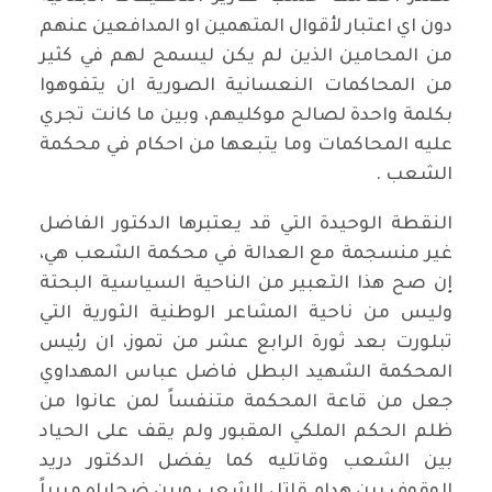
دون اي اعتبار لأقوال المتهمين او المدافعين عنهم
من المحامين الذين لم يكن ليسمح لهم في كثير
من المحاكمات النعسانية الصورية ان يتفوهوا
بكلمة واحدة لصالح موكليهم، وبين ما كانت تجري
عليه المحاكمات وما يتبعها من احكام في محكمة
الشعب .
النقطة الوحيدة التي قد يعتبرها الدكتور الفاضل
غير منسجمة مع العدالة في محكمة الشعب هي،
إن صح هذا التعبير من الناحية السياسية البحتة
وليس من ناحية المشاعر الوطنية الثورية التي
تبلورت بعد ثورة الرابع عشر من تموز، ان رئيس
المحكمة الشهيد البطل فاضل عباس المهداوي
جعل من قاعة المحكمة متنفساً لمن عانوا من
ظلم الحكم الملكي المقبور ولم يقف على الحياد
بين الشعب وقاتليه كما يفضل الدكتور دريد
الوقوف بين هدام قاتل الشعب وبين ضحاياه مبرراً