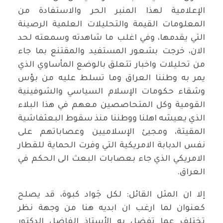
الإعلامية لهذا المنبر الحر والاستفادة من
المعلومات القيمة والتحليلات العلمية الرصينة
التي يقدمها، وفي اغلب ما شاهدته وسمعته لحد
الان، خرجت بشعور المستفيد والمقتنع بما جاء
من تحليلات واخبار تتعلق بالوضع المأساوي الذي
يمر به وطننا العراق وما تسلط عليه من بؤس
وشقاء حكومات الإسلام السياسي والشوفينية
القومية وكل المتحاصصين معهم في هذا البلاء
الذي يعيشه اهلنا ووطننا منذ سقوط البعثفاشية
المقيتة، ومجيئ الإسلاميين وعصاباتهم على
نفس الدبابة الامريكية التي وفرت الحماية للقطار
الامريكي الذي جاء بعصابات البعث الى الحكم في
العراق.
إلا ان المثل القائل: لكل جَواد كبوة، قد يصلح
كعنوان لما ارغب ان ابديه هنا من وجهة نظر
تختلف عما تفضل به الأستاذ الفاضل الدكتور