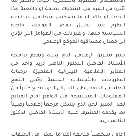
الاستفهام المشوبة بالسخرية احياناً، بالنظر لما
تثيره في المرء من الشكوك بصحة او واقعية هذا
الحدث او ذاك، او ما ينعكس منها من سطحية
الطرح عند تحليل بعض المواقف، خاصة
السياسية منها، او غير ذلك من العوامل التي تؤدي
الى فقدان مصداقية الموقع الإعلامي.
منبر تشرين الإعلامي الذي يديره ويقدم برامجه
الأستاذ الفاضل الدكتور الناصر دريد واحد من
المنابر الإعلامية الليبرالية المتميزة برصانة
الطروحات والتحليلات العلمية وتبني النهج
العلماني الديمقراطي الليبرالي الذي يضع كثيراً من
المعلومات المستنتجة من الواقع امام المتابع
لهذا المنبر الحر، الذي يشكل مرجعاً إعلامياً رصيناً
بما يقدمه المشرف عليه الاستاذ الفاضل الدكتور
الناصر دريد.
احاول شخصياً متابعة اكثر ما يمكن من الحلقات