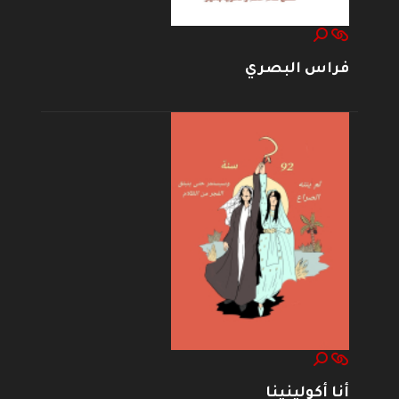
فراس البصري
أنا أكولينينا