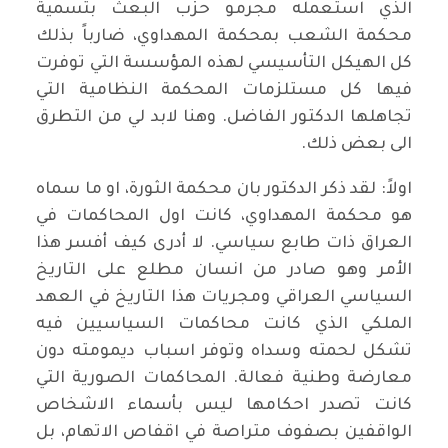
الذي استعمله مجرمو حزب البعث بتسمية
محكمة الشعب بمحكمة المهداوي، ضارباً بذلك
كل الهيكل التأسيسي لهذه المؤسسة التي توفرت
فيها كل مستلزمات المحكمة النظامية التي
تجاهلها الدكتور الفاضل. وهنا لابد لي من التطرق
الى بعض ذلك.
اولاً: لقد ذكر الدكتور بان محكمة الثورة، او ما سماه
هو محكمة المهداوي، كانت اول المحاكمات في
العراق ذات طابع سياسي. لا أدرى كيف أفسر هذا
الأمر وهو صادر من انسان مطلع على التاريخ
السياسي العراقي ومجريات هذا التاريخ في العهد
الملكي الذي كانت محاكمات السياسيين فيه
تشكل لحمته وسداه وتوفر اسباب ديمومته دون
معارضة وطنية فعالة. المحاكمات الصورية التي
كانت تصدر احكامها ليس بأسماء الاشخاص
الواقفين بصفوف متراصة في اقفاص الاتهام، بل