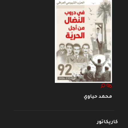
محمد حياوي
كاريكاتور