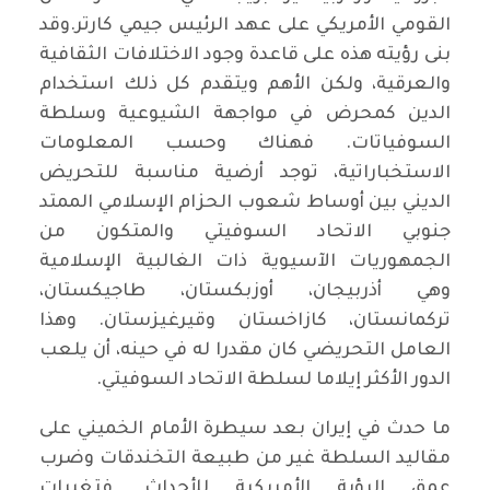
القومي الأمريكي على عهد الرئيس جيمي كارتر.وقد
بنى رؤيته هذه على قاعدة وجود الاختلافات الثقافية
والعرقية، ولكن الأهم ويتقدم كل ذلك استخدام
الدين كمحرض في مواجهة الشيوعية وسلطة
السوفياتات. فهناك وحسب المعلومات
الاستخباراتية، توجد أرضية مناسبة للتحريض
الديني بين أوساط شعوب الحزام الإسلامي الممتد
جنوبي الاتحاد السوفيتي والمتكون من
الجمهوريات الآسيوية ذات الغالبية الإسلامية
وهي أذربيجان، أوزبكستان، طاجيكستان،
تركمانستان، كازاخستان وقيرغيزستان. وهذا
العامل التحريضي كان مقدرا له في حينه، أن يلعب
الدور الأكثر إيلاما لسلطة الاتحاد السوفيتي.
ما حدث في إيران بعد سيطرة الأمام الخميني على
مقاليد السلطة غير من طبيعة التخندقات وضرب
عمق الرؤية الأمريكية للأحداث. فتغيرات