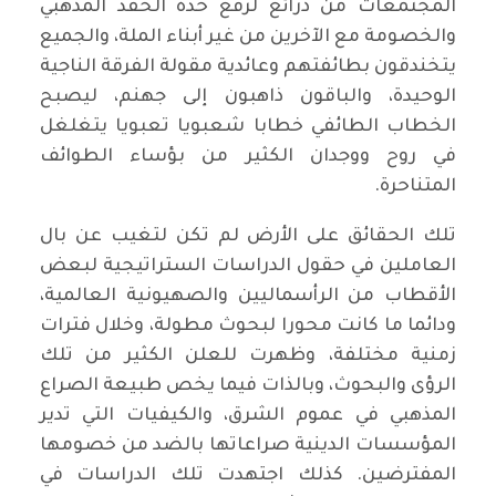
المجتمعات من ذرائع لرفع حدة الحقد المذهبي
والخصومة مع الآخرين من غير أبناء الملة، والجميع
يتخندقون بطائفتهم وعائدية مقولة الفرقة الناجية
الوحيدة، والباقون ذاهبون إلى جهنم، ليصبح
الخطاب الطائفي خطابا شعبويا تعبويا يتغلغل
في روح ووجدان الكثير من بؤساء الطوائف
المتناحرة.
تلك الحقائق على الأرض لم تكن لتغيب عن بال
العاملين في حقول الدراسات الستراتيجية لبعض
الأقطاب من الرأسماليين والصهيونية العالمية،
ودائما ما كانت محورا لبحوث مطولة، وخلال فترات
زمنية مختلفة، وظهرت للعلن الكثير من تلك
الرؤى والبحوث، وبالذات فيما يخص طبيعة الصراع
المذهبي في عموم الشرق، والكيفيات التي تدير
المؤسسات الدينية صراعاتها بالضد من خصومها
المفترضين. كذلك اجتهدت تلك الدراسات في