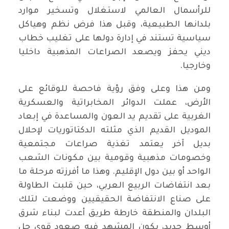
للرأسمال العالمي لاستغلال وتسخير موارد
بلدانها الطبيعية، وقبل هذا فرض نظم وهياكل
سياسية تستند في إدارة دولها على تغليب خطاب
ديني يحفز ويصعد الصراعات المذهبية داخليا
وخارجيا.
ومن هذا وعلى وفق رؤية فاحصة للوقائع على
الأرض، عملت الدوائر المخابراتية والعسكرية
الغربية على تقديم يد العون والمساعدة في إبعاد
الموديل القديم الذي مثلته الدكتاتوريات لإحلال
بديل آخر يعتمد تغذية صراعات مجتمعية
وخصومات مذهبية وقومية بين مكونات الشعب
الواحد أو بين دول الإقليم. وهذا ما أفرزته مرحلة ما
بعد انتفاضات الربيع العربي، حين قلبت الطاولة
على صناع الانتفاضة الحقيقيين ووضعت لتلك
البلدان والمنطقة خارطة طريق أعدت لبناء شرق
أوسط جديد، يكون المشهد فيه صعود قوى جل