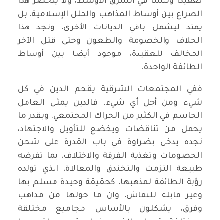
تعقيدا ولبساً في الشرق الأوسط، ولا ينحصر هذا
الصراع بين أوساط المذاهب والملل الإسلامية، بل
يمتد ليشمل باقي الديانات الأخرى، ونجد هذا
الخلاف والخصومة والطعون وحتى قتل الآخر
المخالف للعقيدة، موجود أيضا بين أوساط
الطائفة الواحدة.
ففي المجتمعات الشرقية يقحم الدين في كل
شيء ومن أجل أي شيء. فالدين يمثل العامل
الحاسم في الكثير من الحراك المجتمعي. وبقدر ما
يحمل من تناقضات ويخضع للتأويل والاجتهاد،
نجده يدخل بضراوة في باب القدرة على شحن
الخصومات وتغذية الفرقة والاختلاف، بما تفرضه
طبيعة التزمت والتخندق والمغالاة، الذي تولده
رؤية الطائفة لمذهبها، كحقيقة وحيدة مسلم بها
وغير قابلة للنقاش، وان ما حولها من مذاهب
وفرق، يشكلون بالأساس مجاميع مختلقة