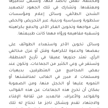
ومختلفة، تعمل بالضد منها، وتسعى لتدميرها
ومعتقدها. وتشارك في تلك الجهود لتصعيد
الشحن الطائفي، وسائل إعلام ومؤسسات
سلطوية وسياسية ودينية، عبر التحريض والحض
على مواجهة وتخوين الفكر الآخر، والدفع بكراهيته
وتسفيه مفاهيمه ورؤاه مهما كانت طبيعتها.
وسائل تخوين الآخر واستعداء الطوائف على
بعضها والدعوة للكراهية وقتل أو عزل مخالفي
الرأي، تمتد جذورها عميقا في تأريخ المنطقة،
وتستقر في وعي الكثير من الجماعات، وتكون عند
بعض المجاميع من المتطرفين، بديهيات
ومسلمات لا مبرر في الغالب لمناقشتها أو
التمويه عليها أو الخجل منها، ومن الصعوبة
بمكان أن تخرج هذه الجماعات عن هذه القوالب
والقواعد والأعراف. فالعديد من ثقافة الإفتاء
والاجتهاد تقدم وبشكل ناجز ما تحتاج له تلك