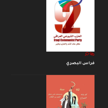
فراس البصري