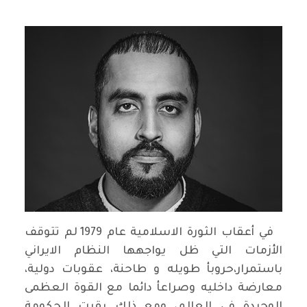
في أعقاب الثورة الاسلامية عام 1979 لم تتوقف
الأزمات التي ظل يواجهها النظام الايراني
باستمرار،حروبأ طويله و طاحنة، عقوبات دولية،
معارضة داخليه وصراعأ دائما مع القوة العظمى
الوحيدة في العالم، ومع ذلك بقيت الحكومة