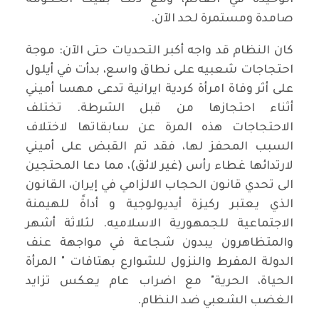
صامدة ومستمرة لحد الآن.
كان النظام قد واجه أكبر التحديات حتى الآن: موجة
احتجاجات شعبيه على نطاق واسع، بدأت في أيلول
على أثر وفاة امرأة كردية ايرانية تدعى مهسا أميني
أثناء احتجازها من قبل الشرطة. تختلف
الاحتجاجات هذه المرة عن سابقاتها لاختلاف
السبب المحفز لها، فقد تم القبض على أميني
لارتدائها غطاء رأس (غير لائق)، مما دعا المحتجين
الى تحدي قانون الحجاب الالزامي في إيران، القانون
الذي يعتبر ركيزة أيديولوجية و أداةً للهيمنة
الاجتماعية للجمهورية الاسلاميه. لثلاثة أشهر
والمتظاهرون يبدون شجاعة في مواجهة عنف
الدولة المفرط والنزول للشوارع بهتافات " المرأة
الحياة، الحرية" مع اضراب عام يعكس تزايد
الغضب الشعبي ضد النظام.