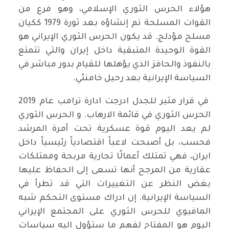
هؤلاء الحرس الثوري الإسلامي، وهو فرع من
القوات المسلحة تم إنشاؤه بعد ثورة 1979 ككيان
مسلح مؤدلج. قد يكون الحرس الثوري الإيراني هو
القوة الوحيدة المتبقية داخل إيران والتي تتمتع
بالنفوذ والحافز الذي يؤهلها للقيام بدور مباشر في
السياسة الإيرانية بعد رحيل خامنئي.
في قرار مثير للجدل ادرجت ادارة ترامب عام 2019
الحرس الثوري في قائمة الارهاب. و الحرس الثوري
لم يعد اليوم قوة عسكرية تحت أمرة المرشد
فحسب، بل أصبحت لاعباً اقتصادياً رئيسياً داخل
ايران، فهي تمتلك أعمالًا تجارية مربحة وممتلكات
عقارية من المرجح أنها تسعى إلى الحفاظ عليها
بغض النظر عن التغييرات التي قد تطرأ في
السياسة الإيرانية. إن ادراك مستوى التحكم شبه
المافيوي للحرس الثوري على المجتمع الإيراني
اليوم هو المفتاح لفهم ما ستؤول اليه سياسات