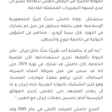
الموجة الأخيرة من الرفض العلني لنظامه تشير الى
مدى قسوة التغييرات المحتملة القادمة.
ستشكل وفاة خامنئي تحديًا كبيرًا للجمهورية
الإسلامية، فمن يخلفه سيكون من جيل لم يشارك
في الثورة. قال سينا ​​أزودي ، محاضر في الشؤون
الدولية في جامعة جورج واشنطن:
" إنه أمر لا يناقشه أحد تقريبًا علنًا داخل إيران ، لكن
الدولة بأكملها تجري استعداداتها الآن لقضية
الخلافة، كان خامنئي قد شارك في ثورة 1979، حتى
انه قد سجن من قبل شرطة الشاه السرية،
السافاك، الذين يراهم عملاءً للولايات المتحدة.
وهو كثير التشكيك بالنوايا الغربية تجاه إيران، و ما
أن يغادر المشهد حتى تتلاشى إحدى العوائق
الرئيسية أمام تحسين علاقات إيران مع الغرب ".
أصبح خامنئي المرشد الأعلى في عام 1989، وقد