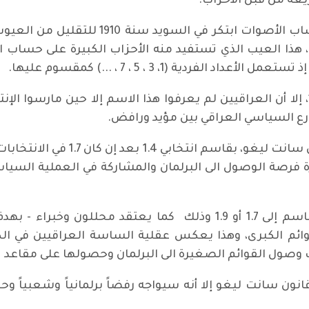
يعه من قبل الأحزاب:
سانت ليغو (Sante Lague) هو نظام لاحتساب 
 هذا العيب الذي تستفيد منه الأحزاب الكبيرة على حساب
رغم إن طريقة سانت ليغو ابتكرت عام 1910، إلا أن العراقيين لم يعرفوا هذا الاسم إلا
لشارع السياسي العراقي بين مؤيد ورافض.
غيرة فرصة الوصول الى البرلمان والمشاركة في العملية السيا
التعديل العراقي على "سانت ليغو" رفع القاسم إلى 1.7 أو 1.9 وذلك 
ائم الكبرى، وهذا يعكس عقلية الساسة العراقيين في الك
 وصول القوائم الصغيرة الى البرلمان وحصولها على مقاعد
ون سانت ليغو إلا أنه سيواجه رفضاً برلمانياً وشعبياً وحتى