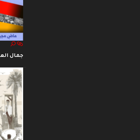
جمال العت