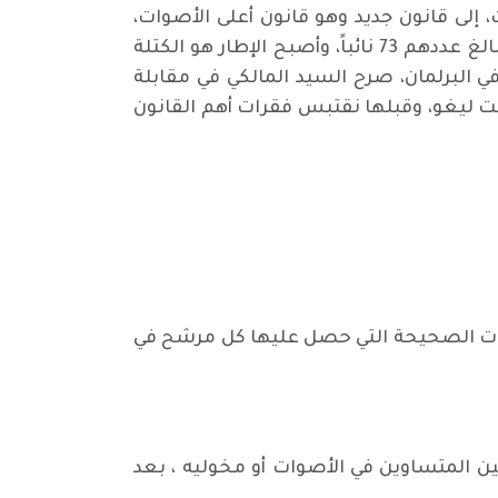
إلى قانون جديد وهو قانون أعلى الأصوات،
والتي جرت عليه انتخابات 2021، حيث هُزمت الأحزاب شر هزيمة، وبعد انسحاب أعضاء التيار الصدري والبالغ عددهم 73 نائباً، وأصبح الإطار هو الكتلة
 البرلمان، صرح السيد المالكي في مقابلة
نت ليغو، وقبلها نقتبس فقرات أهم القانون
أصوات الصحيحة التي حصل عليها كل مرشح في
ين المتساوين في الأصوات أو مخوليه ، بعد