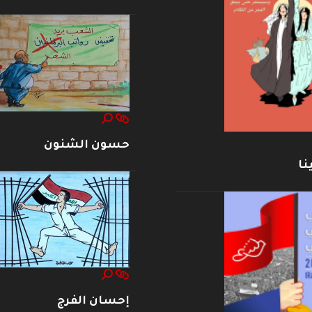
حسون الشنون
نا
إحسان الفرج