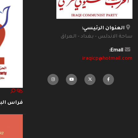
العنوان الرئيسي:
ساحة الاندلس - بغداد - العراق
Email:
iraqicp@hotmail.com
فراس ال