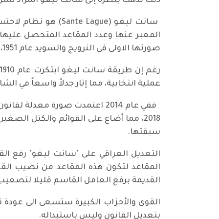
ذلك نذهب بنظرة إلى سانت ليغو المراد تشر
المعبر عنها وعدد المقاعد المتحصل عليها،
صورتها الاولى في النرويج والسويد عام 1951، إذ تستعمل الأعداد الفردية (1، 3 ، 5 ، 7 ، ...) كمقسوم عليها.
عملية انتخابية، مما إثار جدلاً واسعاً في ا
2018، مما أضاع على القوائم والكتل الص
سبقتها.
المقاعد لتكون هذه المقاعد من نصيب القو
القديمة برفع العامل القاسم قليلا لتصعيب
القوى والأحزاب الكبيرة ستسعى الى عودة قان
بتعديل القانون وليس باستبداله.