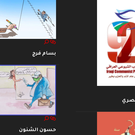
بسام فرج
بصري
حسون الشنون