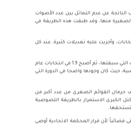
الأصوات ابتكر في السويد سنة 1910 للتقليل من العيوب الناتجة عن عدم التماثل بين عدد الأصوات
 الصغيرة منها، وقد طبقت هذه الطريقة في
 حين مارسوا الإنتخابات، وأجريت عليه تعديلات كثيرة، عند كل
ففي عام 2014 اعتمدت صورة معدلة لقانون سانت ليغو، بقاسم انتخابي 1.4 بعد إن كان 1.7 في الانتخابات التي سبقتها، ثم أصبح 1.9 في انتخابات عام
سية، حيث كان وجودها واضحا في الدورة التي
كما يعتقد محللون وخبراء - بهدف حرمان القوائم الصغرى من عدد أكبر من
تل الكبرى الاستمرار بالطريقة اللصوصية
 تستحقها.
 قضائياً لأن قرار المحكمة الاتحادية أوصى