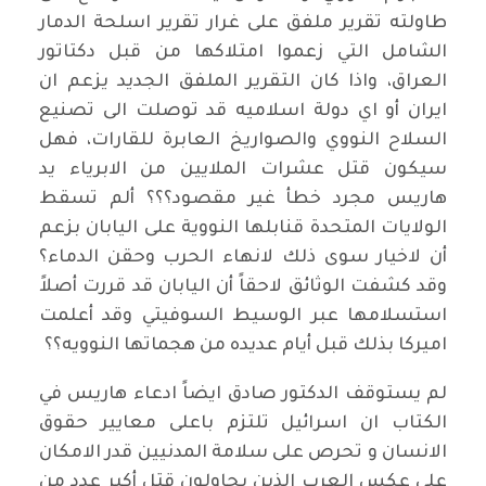
طاولته تقرير ملفق على غرار تقرير اسلحة الدمار
الشامل التي زعموا امتلاكها من قبل دكتاتور
العراق، واذا كان التقرير الملفق الجديد يزعم ان
ايران أو اي دولة اسلاميه قد توصلت الى تصنيع
السلاح النووي والصواريخ العابرة للقارات، فهل
سيكون قتل عشرات الملايين من الابرياء يد
هاريس مجرد خطأ غير مقصود؟؟؟ ألم تسقط
الولايات المتحدة قنابلها النووية على اليابان بزعم
أن لاخيار سوى ذلك لانهاء الحرب وحقن الدماء؟
وقد كشفت الوثائق لاحقاً أن اليابان قد قررت أصلاً
استسلامها عبر الوسيط السوفيتي وقد أعلمت
اميركا بذلك قبل أيام عديده من هجماتها النوويه؟؟
لم يستوقف الدكتور صادق ايضاً ادعاء هاريس في
الكتاب ان اسرائيل تلتزم باعلى معايير حقوق
الانسان و تحرص على سلامة المدنيين قدر الامكان
على عكس العرب الذين يحاولون قتل أكبر عدد من