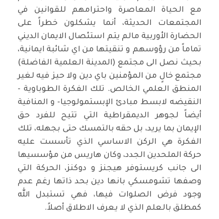
مع الحياة المعاصرة واحترامهم للقوانين في
المجتمعات الحديثة، أنما يشكلون خطراً على
الحضارة الأوربية مالم يتم استئصال الايمان الديني
تماماً من رؤوسهم و تنقيتها من اي شائبة ايمانية،
بحيث نصل الى مجتمع (المدينة العلمية الفاضلة)
مجتمع خالٍ من المؤمنين باي دين ولا حيز فيه لغير
المنطق العلمي الخالص. تلك الفكرة الطوباوية -
النقيضه لابسط مبادئ الإبستمولوجيا- و المنافية
أيضاً لجوهر الديمقراطية التي تتيح للفرد حق
الإيمان بما يريد، بل حقه بالتمسك حتى بجهله، تلك
الفكرة هي الركن الاساسي الذي تأسست عليه
حركة الملحدين الجدد، وكان هاريس من مؤسسيها
الى جانب كريستوفر هيجنز و دوكنز، الحركة التي
وصفها تشومسكي بانها دين بحد ذاتها رغم عدم
وجود فرض الصلوات فيها، فهي تستبدل الله
كمطلق بالعلم الذي لا يعرف الاطلاق أصلاً.