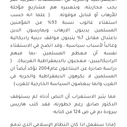
الديمقراطية والحريه في المجتمعات الغربية كفر
يجب محاربته، وبتعبيره هم مشاريع مؤجلة
للأرهاب أو قنابل موقوته. ( علما انه حسب
استفتاء غالوب نسبة 93% من المؤمنين
المسلمين يدينون الارهاب ويمارسون الدين
باعتدال مقابل 7% يتبنون مواقف دينية راديكالية
وغالباً لأسباب سياسية ، وقد اتضح في الاستفتاء
نفسه أن معظم المسلمين -بما فيهم
الراديكاليبين- معجبون بالديمقراطية الغربية)، (
دراسة صادرة عن البنتاغون عام2004 تؤكد أيضاً ان
المسلمين لا يكرهون الديمقراطية والحريه في
الغرب وانما يبغضون السياسة الخارجية للغرب)
مما يثير الاستغراب أن النص أدناه لم يستوقف
الدكتور صادق رغم خطورته، فقد كتب هاريس
ببرودة دم في ص 124 من كتابه:
(ماذا سنفعل اذا كان النظام الإسلامي الذي تدمع