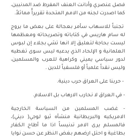
فصل عنصري وأدانت العنف المفرط ضد المدنيين،
كما اصدرت لجنه من الامم المتحدة تقريراًً مماثلاً.
تجنباً للاسهاب سأمر بعجالة على بعض ما يروج
له سام هاريس في كتاباته وتصريحاته ومعظمها
ليست بحاجة لتعليق إلا انها تشي بجلاء إن لبوس
العلمانية و الإلحاد الذي يدعيه ليس سوى تغطيه
لدور سياسي يميني وكراهية للعرب والمسلمين،
وليس نقداً علمياً أو فلسفياً للدين .
- حربنا على العراق حرب دينية.
- في العراق لا نحارب الارهاب بل الاسلام.
- غضب المسلمين من السياسة الخارجية
الامريكيه والبريطانية منشأه ثيو لوجي( ديني)،
فالمسلم يرى الامر تدنيساً اذا ما أطاح الكفار
بطاغية و احتل ارضهم بغض النظر عن حسن نوايا