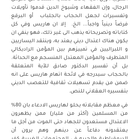
الرجال، وإن الفقهاء وشيوخ الدين قدموا تأويلات
وتفسيرات لجعل الحجاب بالجلباب أو البرقع
فرضاً دينياً واجباً... الخ. إلا ان هاريس وفي كل
كتاباته وتصريحاته يذهب الى غير ذلك، فهو ينفي ان
يكون هناك اعتدال ديني يعتد به، وينتقد اليساريين
و اللبراليين في تمييزهم بين المؤمن الراديكالي
المتطرف والمؤمن المعتدل المنسجم مع الحداثة.
بل أن تفسير الدكتور صادق للآية المتعلقة
بالحجاب سيدرجه في لائحة اتهام هاريس على انه
ضمن من يقدم تسهيلات ثقافية للتعصب الديني
بتفسيره العقلاني للنص.
في معظم مقابلاته يحلو لهاريس الادعاء بان 80%
من المسلمين (أكثر من مليار) ممن يظهرون
الاعتدال مستعدون للجهاد حتى الموت من أجل ما
يعتقدونه دفاعاً عن دينهم وهم يرون أن