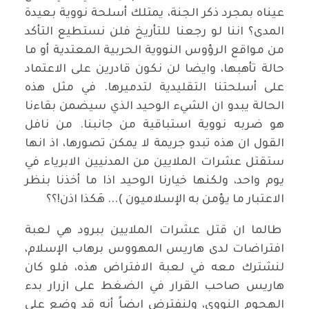
عيناه بمجرد ذكر الجنة، يمتلك أسلحة نووية بعيدة
المدى؟ اننا لو رجعنا للتأريخ فلن نستطيع التأكد
من مواقع الرؤوس النووية الحربية المعتدية أو ما
حالة تأهبها، وايضا لن نكون قادرين على الاعتماد
على أسلحتنا التقليدية لتدميرها. في مثل هذه
الحالة يبدو ان الشيء الوحيد الذي سيضمن بقاءنا
هو ضربه نووية استباقية من جانبنا. من نافل
القول ان هذه تبدو جريمة لا يمكن تصورها، اذ انها
ستقتل عشرات الملايين من المدنيين الابرياء في
يوم واحد، ولكنها خيارنا الوحيد اذا ما أخذنا بنظر
الاعتبار ما يؤمن به الإسلاميون )... هَكذا اذن!؟؟
طالما ان قتل عشرات الملايين ببرود هي لعبة
افتراضات لدى هاريس المهووس برهاب الإسلام،
لنشترك معه في لعبة الافتراض هذه، فلو كان
هاريس صاحب القرار في الضغط على ازرار بدء
الهجوم النووي، ولنفترض ايضاً أنه قد وضع على