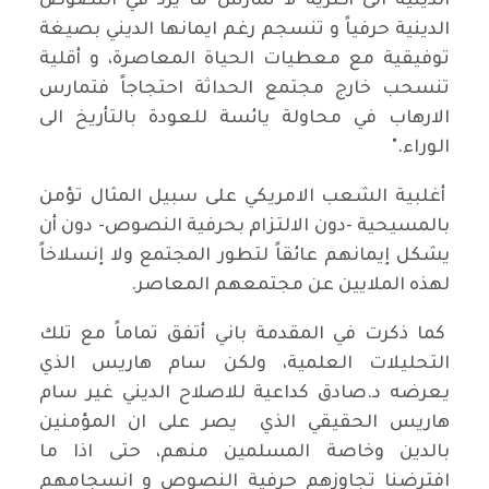
الدينية الى أكثرية لا تمارس ما يرد في النصوص
الدينية حرفياً و تنسجم رغم ايمانها الديني بصيغة
توفيقية مع معطيات الحياة المعاصرة، و أقلية
تنسحب خارج مجتمع الحداثة احتجاجاً فتمارس
الارهاب في محاولة يائسة للعودة بالتأريخ الى
الوراء."
أغلبية الشعب الامريكي على سبيل المثال تؤمن
بالمسيحية -دون الالتزام بحرفية النصوص- دون أن
يشكل إيمانهم عائقاً لتطور المجتمع ولا إنسلاخاً
لهذه الملايين عن مجتمعهم المعاصر.
كما ذكرت في المقدمة باني أتفق تماماً مع تلك
التحليلات العلمية، ولكن سام هاريس الذي
يعرضه د.صادق كداعية للاصلاح الديني غير سام
هاريس الحقيقي الذي يصر على ان المؤمنين
بالدين وخاصة المسلمين منهم، حتى اذا ما
افترضنا تجاوزهم حرفية النصوص و انسجامهم