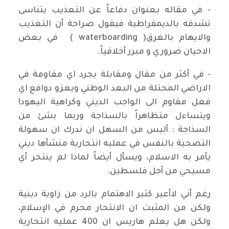
- في مقاله بعنوان دفاعاً عن التعذيب يتناسى
تشدقه بالديمقراطية فيقول صراحة أن التعذيب
والايهام بالغرق( waterboarding ) في بعض
الاحيان ضروري و مبرر أخلاقياً.
- في أكثر من مقال ومقابلة يجرد اي مقاومة في
الاراضي المحتلة من البعد الوطني ويعزو دوافع اي
فعل مقاوم الى الواجب الديني وكراهية اليهود!
ويتساءل متظاهراً بالسذاجة وربما بشئ من
السذاجة : أليس من السهل ان ندرك ان سهولة
التضحية بالنفس في عمليه انتحارية منشأها ديني
يأمر به الاسلام، ويسأل أيضاً لماذا لم ينتحر أي
مسيحي من أجل فلسطين.
رغم أني لاأعير كثير الاهتمام بالرد من زاوية دينية
ولكن من المثبت ان الانتحار محرم في الإسلام،
ولكن هل يعلم هاريس ان 400 عمليه انتحارية