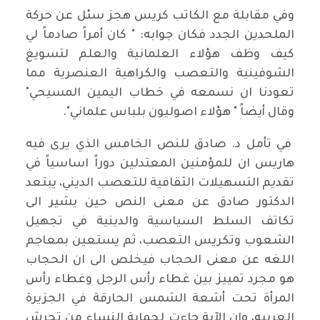
وفي مقابلة مع الكاتب كريس هجز سئل عن حركة
الملحدين الجدد فكان جوابه: " كان أمراً صادماً لي
كيف وظف هؤلاء العلمانية والعلم لتسويغ
الشوفينية والتعصب والكراهية العنصرية مما
تعودنا ان نسمعه في خطاب اليمين المسيحي"
وقال أيضاً " هؤلاء اصوليون بلباس علماني".
في تأمل د. صادق للنص الخامس الذي يرى فيه
هاريس ان للمؤمنين المعتدلين دوراً اساسياً في
تقديم التسهيلات الثقافية للتعصب الديني، يبتعد
الدكتور صادق عن معنى النص حين يشير الى
تكاتف السلط السياسية والدينية في تجهيل
الشعوب وتكريس التعصب، ثم يستعين بمعاجم
اللغه عن معنى الحجاب فيخلص الى ان الحجاب
هو مجرد تمييز بين غطاء رأس الرجل وغطاء رأس
المرأة تحت أشعة الشمس الحارقة في الجزيرة
العربيه، وإن الآية جاءت لحماية النساء من تحرش