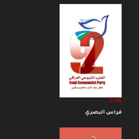
فراس البصري