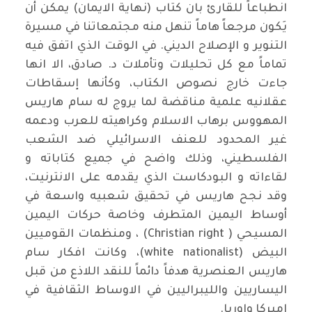
انطباعاً للقارئ بان كتاب (نهاية الايمان) يمكن أن
يَكون مرجعاً هاماً تنهل منه مجتمعاتنا في مسيرة
التنوير و الإصلاح الديني. في الوقت الذي اتفق فيه
تماماً مع كل تحليلات وتأملات د. صادق، الا انها
جاءت خارج نصوص الكتاب، وكأنها إسقاطات
عقلانيه علمية مناقضة لما يروج له سام هاريس
المهووس برهاب الاسلام وكراهيته للعرب ودعمه
غير المحدود للعنف الاسرائيلي ضد الشعب
الفلسطيني، وذلك واضح في جميع كتاباته و
لقاءاته و البودكاست الذي يقدمه على الانترنيت،
وقد نجح هاريس في تحقيق شعبيه واسعة في
أوساط اليمين المتطرف وخاصة حركات اليمين
المسيحي ( Christian right) ، ومنظمات القوميين
البيض (white nationalist)، وكانت افكار سام
هاريس العنصرية هدفاً دائماً للنقد اللاذع من قبل
اليساريين والليبراليين في الاوساط الثقافية في
اميركا واوربا.