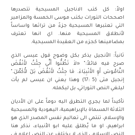
اولاً: كل كتب الاناجيل المسيحية تتصدرها
اصححات التورات بكتب موسى الخمسة والمزامير
التي تعتبرها المسيحية جزءً من تراثها واساساً
لأنطلاق المسيحية منها. اي انها تعترف
بمضامينها كجزء من العقيدة المسيحية.
ثانياً: الأنجيل يذكر بكل وضوح قول عيسى الذي
صرح فيه قائلاً:" «لاَ تَظُنُّوا أَنِّي جِئْتُ لأَنْقُضَ
النَّامُوسَ أَوِ الأَنْبِيَاءَ. مَا جِئْتُ لأَنْقُضَ بَلْ لأُكَمِّلَ."
إنجيل متى (5 :17) وهذا يعني ان عيسى لم يأت
ليلغي النص التوراتي، بل ليكمله.
تأكيداً لما يجري التطرق اليه دوماً على ان الأديان
الثلاثة المسماة بالإبراهيمية، اليهودية والمسيحية
والإسلام، تنتمي الى تعاليم نفس المصدر الذي هو
ابراهيم، او ما يُطلق عليه ابو الأنبياء، نذكر هنا
النص الإسلامي الذي لا يختلف عن النص اعلاه في