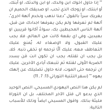
"" إذا حاول اخوك ابن والدك، او ابن والدتك، او أبنك،
أو ابنتك، او زوجك الذي تحب، او صديقك الحميم ان
يغريك سراً بالقول "دعنا نذهب ونخدم آلهة اخرى"،
آلهة لم تعرفها ولم يكن يعرفها اجدادك من قبل،
آلهة الناس المحيطين بك، سواءً أكانوا قريبين او
بعيدين، وفي اي بقعة كانت من العالم، فلا يجب
عليك القبول، ولا الإصغاء له، يُمنع عليك
التعاطف معه، عليك ألّا ترحمه او تخفي ذنبه. كلا،
بل يجب ان تقتله، يجب ان تكون انت مَن يسدد
الضربة الأولى لقتله ثم تتبعك أيادي الآخرين. عليك
ان ترجمه حتى الموت، لانه حاول تضليلك عن إلهك
يهوه "" (سفر التثنية التوراتي 13: 7 ـ 11)
لم يكن هذا النص اليهودي المسيحي، النص الوحيد
الذي يدعو الى قتل الآخر المختلف، بل ان التوراة
مليئة بذلك. واقول المسيحي ايضاً وذلك للأسباب
التالية: