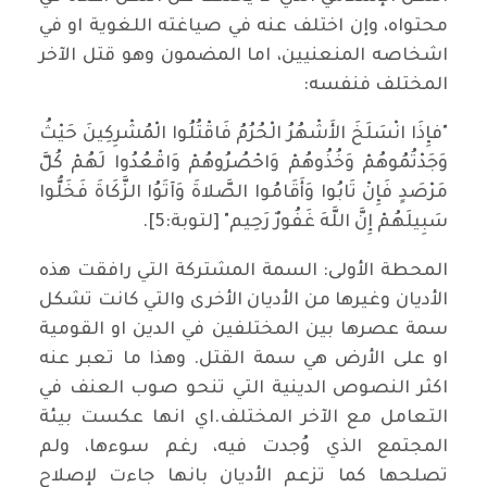
محتواه، وإن اختلف عنه في صياغته اللغوية او في
اشخاصه المنعنيين، اما المضمون وهو قتل الآخر
المختلف فنفسه:
"فإِذَا انْسَلَخَ الأَشْهُرُ الْحُرُمُ فَاقْتُلُوا الْمُشْرِكِينَ حَيْثُ
وَجَدْتُمُوهُمْ وَخُذُوهُمْ وَاحْصُرُوهُمْ وَاقْعُدُوا لَهُمْ كُلَّ
مَرْصَدٍ فَإِنْ تَابُوا وَأَقَامُوا الصَّلاةَ وَآتَوُا الزَّكَاةَ فَخَلُّوا
سَبِيلَهُمْ إِنَّ اللَّهَ غَفُورٌ رَحِيم" [لتوبة:5].
المحطة الأولى: السمة المشتركة التي رافقت هذه
الأديان وغيرها من الأديان الأخرى والتي كانت تشكل
سمة عصرها بين المختلفين في الدين او القومية
او على الأرض هي سمة القتل. وهذا ما تعبر عنه
اكثر النصوص الدينية التي تنحو صوب العنف في
التعامل مع الآخر المختلف.اي انها عكست بيئة
المجتمع الذي وُجدت فيه، رغم سوءها، ولم
تصلحها كما تزعم الأديان بانها جاءت لإصلاح