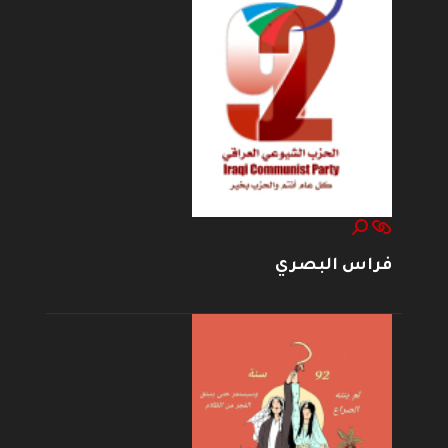
فراس البصري