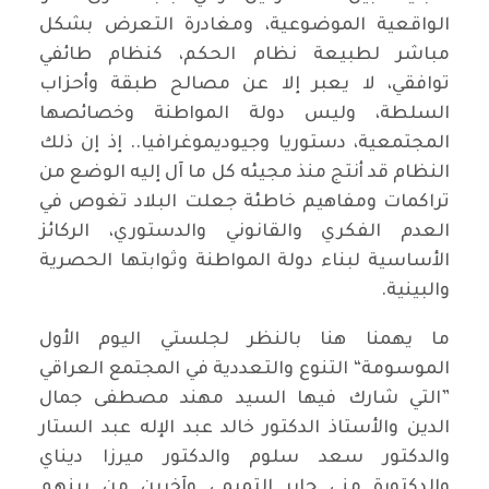
الواقعية الموضوعية، ومغادرة التعرض بشكل
مباشر لطبيعة نظام الحكم، كنظام طائفي
توافقي، لا يعبر إلا عن مصالح طبقة وأحزاب
السلطة، وليس دولة المواطنة وخصائصها
المجتمعية، دستوريا وجيوديموغرافيا.. إذ إن ذلك
النظام قد أنتج منذ مجيئه كل ما آل إليه الوضع من
تراكمات ومفاهيم خاطئة جعلت البلاد تغوص في
العدم الفكري والقانوني والدستوري، الركائز
الأساسية لبناء دولة المواطنة وثوابتها الحصرية
والبينية.
ما يهمنا هنا بالنظر لجلستي اليوم الأول
الموسومة“ التنوع والتعددية في المجتمع العراقي
”التي شارك فيها السيد مهند مصطفى جمال
الدين والأستاذ الدكتور خالد عبد الإله عبد الستار
والدكتور سعد سلوم والدكتور ميرزا ديناي
والدكتورة منى جابر التميمي وآخرين من بينهم