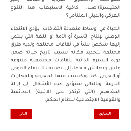
المتيسرة)أصلا، كافية لاستيعاب هذا التنوع
العرقي والديني المتنامي؟
الحياة في أوساط متعددة الثقافات: يؤدي الانتماء
الوطني لإنتاج الأسرة أو الأمة أو اللغة التي ينتمي
إليها شخص نشأ في ثقافات مختلفة ولديه طرق
مختلفة لتحديد مكانه بسبب تاريخ حياته ضمن
دورة السيرة الذاتية لثقافات مجتمعية متنوعة
عاش وتعايش معها، إلى تصنيف الانتماء القومي
أو العرقي، كما ويكتسب منها المعرفة والمهارات
اللازمة، وبالتالي ستؤدي هذه الأشكال إلى إزالة
المفاهيم (التي ترتكز على الاثنية) الطائفية
والقومية الاجتماعية لنظام الحكم.
المقال السابق: جريمة التجسس والجهد الإستخباري في القانون الجنائي ال
المقال التالي: ضا
السابق
التالي