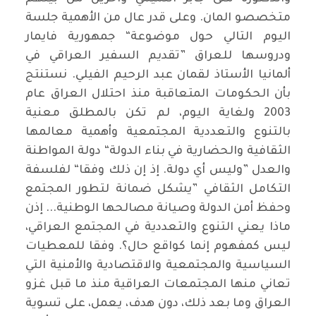
متخصصو المان. وعلى قدر عال من الأهمية جلسة
اليوم التالي حول موضوعة“ جمهورية فايمار
ودروسها للعراق ”تقديم السفير العراقي في
ألمانيا الأستاذ لقمان عبد الرحيم الفيلي. نستنتج
بأن الحكومات المتعاقبة منذ احتلال العراق عام
2003 ولغاية اليوم، لم تكن بالمطلق معنية
بالتنوع والتعددية المجتمعية وأهمية معالمها
الثقافية والحضارية في بناء الدولة“ دولة المواطنة
والعدل ”وليس أي دولة. إذ إن ذلك وفقا“ لفلسفة
التكامل الثقافي ”يشكل ضمانة لتطور المجتمع
وحفظ أمن الدولة وصيانة مصالحها الوطنية... إذن
ماذا يعني التنوع والتعددية في المجتمع العراقي،
ليس كمفهوم إنما كواقع حال؟. وفقا للمعطيات
السياسية والمجتمعية والاقتصادية والأمنية التي
تعاني منها المجتمعات العراقية منذ ما قبل غزو
العراق وما بعد ذلك، دون هدف، يعمل، على تسوية