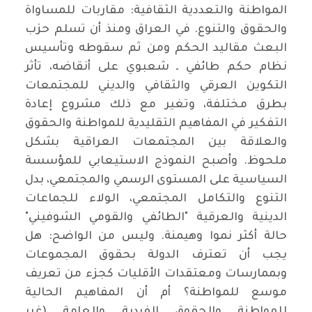
المواطنة والتعددية الثقافية: مقاربات للمساواة
والحقوق والتنوع. في العراق ومنذ أن تسلم حزب
البعث مقاليد الحكم ومن ثم سقوطه وتأسيس
نظام حكم طائفي ـ شعبوي على أنقاضه، تأثر
التكوين العرقي والثقافي والديني للمجتمعات
بطرق مختلفة، وتغير مع ذلك مشروع إعادة
التفكير في المفاهيم التقليدية للمواطنة والحقوق
والعلاقة بين المجتمعات العراقية بشكل
ملحوظ. وأصبح النموذج الاستيعابي للمؤسسة
السياسية على المستوى الرسمي والمجتمعي، بدل
التنوع والتكامل المجتمعي، الولاء للجماعات
الدينية والعرقية "الطائفي والقومي الشوفيني"
حالة أكثر نموا وهيمنة. وليس من الواضح: هل
يجب أن تعترف الدولة بحقوق المجموعات
وبممارسات ومعتقدات الأقليات كجزء من تعريف
موسع للمواطنة؟ أم أن المفاهيم الحالية
للمواطنة والحقوق الفردية والعامة (غير