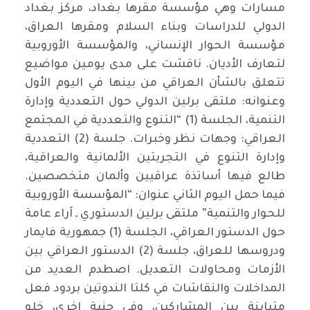
مسارات وهي مؤسسة مقرها بغداد، مركز بغداد
الدولي للدراسات وبناء السلام ومقرها العراق،
مؤسسة الحوار الإنساني، والمؤسسة الأوروبية
لتعارف الأديان. ناقشت على مدى يومين مواضيع
تتعلق بالشأن العراقي من بينها في اليوم الأول
وعنوانه: ملتقى برلين الدولي حول التعددية وإدارة
التنمية، الجلسة (1) “التنوع والتعددية في المجتمع
العراقي: وجهات نظر وخبرات. جلسة (2) التعددية
وإدارة التنوع في التجربتين الألمانية والعراقية،
طالع فيها أساتذة عراقيين وألمان متخصصين.
فيما حمل اليوم الثاني عنوان: “المؤسسة الأوروبية
للحوار والتنمية” ملتقى برلين الدستوري ـ آراء عامة
حول الدستور العراقي، الجلسة (1) جمهورية فايمار
ودروسها للعراق، جلسة (2) الدستور العراقي بين
الأزمات ومحاولات التعديل. اصطدم العديد من
المداخلات والنقاشات في كلتا الندوتين بردود فعل
متباينة بين المشاركين، وفي جنبة اخرى، خلو