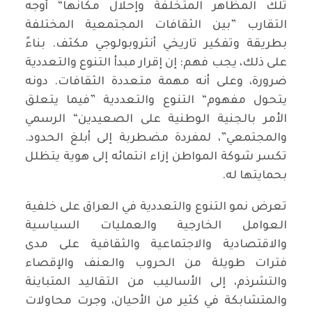
تلك المظاهر المتخلفة وإحلال مكانها“ أوجه
التقارب ”بين الثقافات المجتمعية المختلفة
بطريقة وتفكير تاريخي أنثروبولوجي مكثف. بناءً
على ذلك، يجب فهم: إن إقرار مبدأ التنوع والتعددية
ضرورة، وعلى أنه مهمة متعددة الثقافات. دونه
يتحول مفهوم“ التنوع والتعددية ”فيما يتعلق
الأمر بالجنية الوطنية على الصعيدين“ الرسمي
والمجتمعي”، لمفردة مضطربة إلى أبلغ الحدود.
تكسر شوكة المواطن إزاء انتمائه إلى هوية يتظلل
بحمايتها له.
تعرض نمو التنوع والتعددية في العراق على خلفية
العوامل الخارجية والعمليات السياسية
والاقتصادية والاجتماعية والثقافية على مدى
فترات طويلة من الحروب والعنف والإقصاء
والتشرذم، إلى الأساليب من التقاليد المتباينة
والمتشابكة في كثير من الأحيان، وجرت محاولات