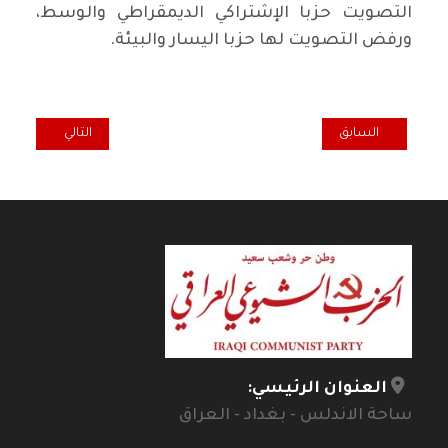
التصويت حزبا الإشتراكي الديمقراطي والوسط،
ورفض التصويت لها حزبا اليسار والبيئة.
المقال السابق: ثورة تشرين تتجدد وستنتصر إرادة قوى التغيير
المقال التالي: ال
السابق
التالي
العنوان الرئيسي:
ساحة الاندلس - بغداد - العراق