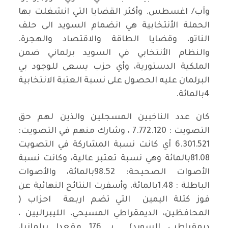
وآب/ اغسطس. وأكثر القضايا التي انشغلت بها
الحملة الأنتخابية هي انضمام السويد الى حلف
الناتو، وقضايا الطاقة والاقتصاد والهجرة.
والنظام الأنتخابي في السويد برلماني ضمن
الملكية الدستورية، وأي حزب يسعى للوجود بي
البرلمان عليه الحصول على نسبة العتبة الانتخابية
4بالمائة.
كان عدد الناخبين المسجلين والذين لهم حق
التصويت : 7.772.120 ، وشارك منهم في التصويت:
6.301.521 أي كانت نسبة المشاركة في التصويت
81.08بالمائة وهي نسبة تعتبر عالية، وكانت نسبة
الأصوات الصحيحة: 98.52بالمائة، والأصوات
الباطلة : 1.48بالمائة، وأسفرت النتائج النهائية عن
فوز كتلة اليمين التي تضم اربعة احزاب (
المحافظين، الديمقراطي المسيحي، الليبراليين ،
ديمقراطيي السويد) بـ 176 مقعدا برلمانيا،