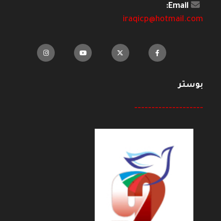
Email:
iraqicp@hotmail.com
بوستر
--------------------