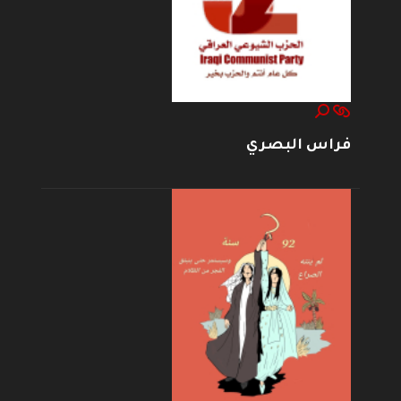
فراس البصري