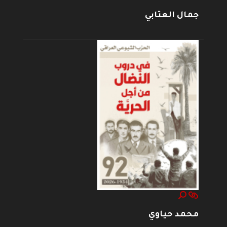
جمال العتابي
محمد حياوي