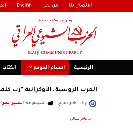
الاتصال بنا
من نحن
English
الط
الرئیسية
اقسام الموقع
الكُتاب
الحرب الروسية ـ الأوكرانية "رب كلم
By
د.عامر صالح
المجموعة:
المنبر الحر
د. عامر صالح