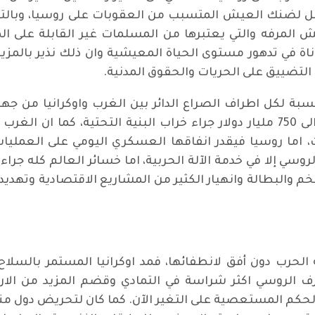
لضنك العيش المتسبب من العقوبات على روسيا، وبالتالي 
يش المرفه والتي يعتبرها من المسلمات غير القابلة على الم
معاناة في تدهور مستوى الحياة المعيشية وان ذلك نذير بال
لتضييق على الحريات والحقوق المدنية.
بة لكل اطراف الصراع الدائر بين الغرب واوكرانيا من جه
التقديرية لأعادة البناء في اوكرانيا بين 500 الى 750 مليار دولار جراء خراب البن
لقطاعات، اما روسيا فيقدر انفاقها العسكري اليومي على العمل
لروسي إلا في خدمة الآلة الحربية، اما خسائر العالم كله جراء
م والبطالة وانهيار الكثير من المشاريع الاقتصادية وتهديد 
لحرب دون أفق لانطفائها، فمد اوكرانيا المستمر بالسلاح
 الروسي اكثر شراسة في التمادي وقضم المزيد من الاراض
حكم المستعصية على التغير الآن. كما كان لتحريض دول م