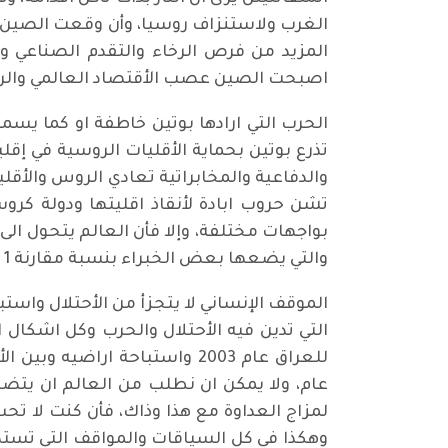
الغرب ولاستنزاف روسيا، وأن وقعت الصين ف
المزيد من فرص الرخاء والتقدم الصناعي وا
اصبحت الصين عصب الأقتصاد العالمي وال
الحرب التي ارادها بوتين خاطفة او كما يسم
تذرع بوتين بحماية الأقليات الروسية في إ
والدفاعية والمخابراتية تعادي الروس والأق
تشن حروب ابادة لأنقاذ اقليتها ودولة كرو
بواجهات مختلفة، وإلا فأن العالم يتحول الى
والتي يضعها بعض الخبراء بنسبة مقارنة 1 الى 12.
الموقف الإنساني لا يتجزأ من الأحتلال واستب
التي تدين فيه الأحتلال والحرب وكل اشكال ا
للعراق عام 2003 واستباحة ارا
عام، ولا يمكن ان نطلب من العالم ان يتض
لمزاج العداوة مع هذا وذاك، فأن كنت لا تح
وهكذا في كل السياقات والمواقف التي تستدع