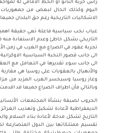
رأس حربة الناتو او الخط الامامي له لمواج
اليوم وكذلك الحال لبعض من جمهوريات ال
الاشكاليات التاريخية رغم حق البلدان جميع
غياب نخب سياسية فاعلة تعي حقيقة اهمية ال
التاريخي بشكل خاطئ وعدم الاستفادة منه في
تجربة عقود في الصراع مع الغرب في زمن الأ
الى جانب قصور النخبة السياسية الاوكرانية 
الى جانب سوء تقديرها في التعامل مع العقل
والأنهيال بالعقوبات على روسيا هي مقاربة 
وغاز روسيا وسيخسر الغرب المزيد من مزايا ا
وبالتالي فأن اطراف الصراع جميعا قد اقدم
الحروب لصيقة بنشأة المجتمعات الأنسانية 
الديمقراطية لأعادة تشكيل وتهذيب الغرائز ا
التاريخ تشكل مدخلا لأعادة بناء السلام وال
تقسيم ممتلكاتها بين الدول المتصارعة لضم