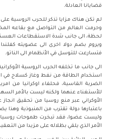
قضايانا العادلة.
لم تكن هناك مزايا تذكر للحرب الروسية على 
وحرمت العالم من التواصل مع بقاعه المختل
لحظة، الى جانب شدة الاستقطاعات العسكرية
ويروم بضم دولا اخرى الى عضويته كفلندا 
فتسارعت للتوسل في الأنظمام الى الناتو.
الى جانب ما تخلفه الحرب الروسية الأوكراني
استخدام الطاقة من نفط وغاز كسلاح في الم
الضربة القاسية، فحلفاء اوكرانيا من امري
للأستغناء عنهما ولكنه ليست بالأمر السهل 
الأوكراني عبر منع روسيا من تحقيق انجا
باعتبارها دولة تقترب من المنبوذية وهذا يض
وليست عضوا، فقد تبخرت طموحات روسيا بعد
الأمر الذي يلقي بظلاله على مزيدا من التعقيد