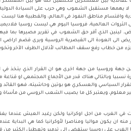
 عقائدية بين معسكرين مختلفين كما هو بين المعسكر ال
ة لا يهمها مستقبل الشعوب وهي حرب على السيادة الدولية
ية واقتسام مناطق النفوذ في العالم، والقطبية هنا ليست
 الثروات العالمية، فروسيا اليوم هي ليست روسيا فلاديمير 
. لينين الذي أقر حق الشعوب في تقرير مصيرها بما فيها
تحريض الى العودة الى القيصرية الروسية ويرى قضم اراض
ا جزء من خطاب رفع سقف المطالب لأذلال الطرف الآخر وتخويف
 من جهة وروسيا من جهة اخرى هو ان القرار الذي يتخذ في
ة نسبيا وبالتالي هناك قدر من الأجماع المجتمعي او قناعة م
بالقرار السياسي والعسكري هو بوتين وحاشيته، فهو القائد 
 غير معلوم، ويعتبر كل ما يصيب الشعب الروسي من مأساة و
ي الغرب من اجل اوكرانيا ولكن رغيد العيش عندما يفقد 
منه ان يكون مواليا ومناصرا لأوكرانيا كما هي البداية عن
 الغرب على روسيا ستفضي الى تدمير وتعطيل الكثير من قطاعا