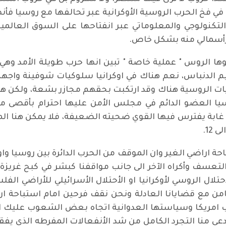
ي فخ الحرب الروسية الأوكرانية عبر تحالفها مع روسيا ف
لتكنولوجي والمعلوماتي عبر انفتاحها على السوق العالم
رأسمالي منه بشكل خاص.
وها الروس " عملية خاصة " تبين انها حرب طويلة الأمد وه
قليم الدنباس، نعم هناك في اوكرانيا سلوكيات شوفينة واج
ليات الروسية هناك وقد ارتكبت بحقهم مجازر بشعة، ولكن هل 
سيا العضو الدائم في مجلس الأمن عليها احترام بأقصى ما 
 غابة يفترس فيها القوي ضحيته الضعيفة، فلا يمكن هنا الم
احة اراضي الغير وان الموقف من الحرب الدائرة بين روسيا واو
لتعسف وأكراه الآخر الى جانب مواقفنا كبشر في كبح غريزة ا
ضيه وبين الأحتلال الروسي لأوكرانيا او الأحتلال الأسرائيلي للأ
امن مع قضايانا العادلة ونحن نقف فرحين امام استباحة ا
ب امريكا وسياستها العدوانية اتجاه بعض الشعوب عليك ايضا
ي منا التجرد الكامل من شد الأنفعالات المفرطه الذي يفق