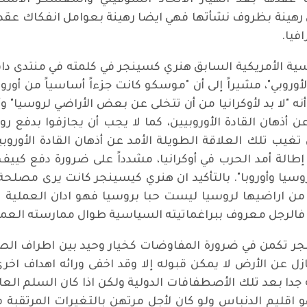
عقدها بعد انهيار الاتحاد السوفيتي والمعسكر الاشتر
 رهينة بظروف نشأتها فهي ايضا رهينة بعوامل انفكاك عقده
فيا.
ً أنه "لا بد لأوكرانيا من أن تتخلى عن بعض الأراضي لروسيا" 
 أذهان القادة الأوروبيين، كما لا يجب أن يجازفوا بدفع ر
تغيب تلك العلاقة الطويلة الأمد عن أذهان القادة الأوروبي
طالة أمد الحرب في أوكرانيا، مشدداً على ضرورة دفع كييف إ
ن روسيا وأوروبا". بالتأكيد ان هنري كيسينجر كانت يرى مصل
ض من اراضيها لروسيا ليست حبا بروسيا فهو ادان العملية 
ة فالرجل معروف ببراغماتيته السياسية طوال ممارسته العم
جر تكمن في ضرورة المفاوضات كخيار وحيد بين اطراف الصر
ل عن الأرض لا يمكن قبوله إلا وقد اخفى ورائه اهداف اخ
دا بعد تلك الأصطفافات الدولية ولكن اذا كان السلم العالم
اقليم الدنباس ولو كان لأجل مرتهن بالتغيرات المرتقبة 