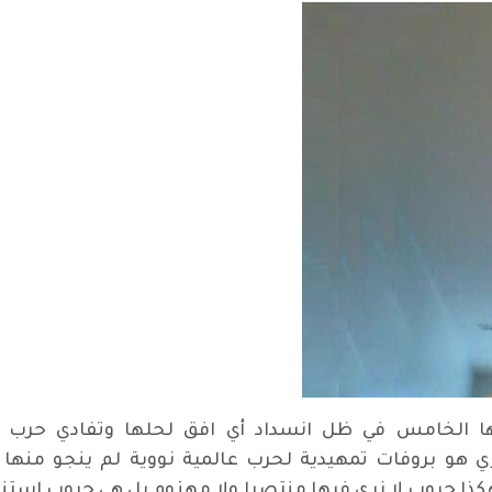
ا الخامس في ظل انسداد أي افق لحلها وتفادي حرب عا
ي هو بروفات تمهيدية لحرب عالمية نووية لم ينجو منها 
، وهكذا حروب لا نرى فيها منتصرا ولا مهزوم بل هي حروب است