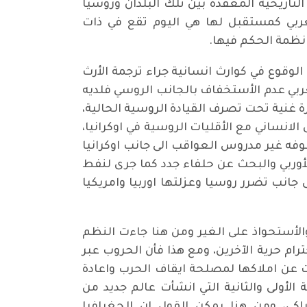
لتاريخية المعقدة بين تلك البلدان وروسيا
غربي كمستقبل لها هي اليوم تقع في ذات
انظمة الحكم فيها.
لوقوع في كوارث انسانية جراء ترجمة الأرث
غربي عدم الأستخفاف بالجانب الروسي فلديه
 غنية تحت تصرف القيادة الروسية الحالية،
لانساني مع الأقليات الروسية في اوكرانيا،
وفه غير مدروس العواقب الى جانب اوكرانيا
لأوربي والبحث عن حلفاء جدد كما جرى لنفط
 جانب تضرر روسيا وعزلتها اوربيا وامريكيا
الأستحواذ على الغير ومن هنا جاءت النظم
رام حرية الآخرين، ومع هذا فأن الحروب عبر
يات عن املاكها لمصلحة ايقاف الحرب واعادة
لأولى والثانية التي انشأت عالم جديد من