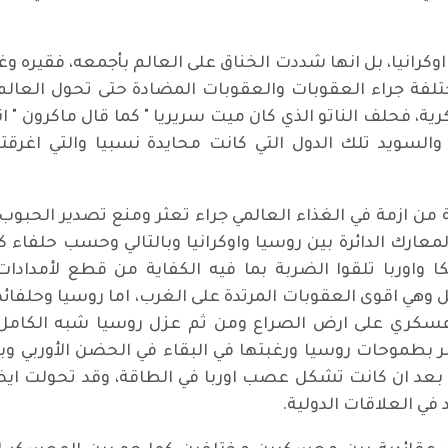
اوكرانيا، بل انها شددت الخناق على العالم بأجمعه، فقيره و
فة جراء العقوبات والعقوبات المضادة حتى تحول العالم ا
، فحلف الناتو الذي كان ميت سريريا " كما قال ماكرون " 
والسويد تلك الدول التي كانت محايدة نسبيا والتي اغرق
ة من ازمة في الغذاء العالمي جراء تعثر ومنع تصدير الحبوب 
عارك الدائرة بين روسيا واوكرانيا وبالتالي وحسب حلفاء 
كا واوربا تلقوا الضربة بما فيه الكفاية من قطع لأمدا
وهي اقوى العقوبات المرتدة على الغرب، اما روسيا وحلفائها
ز عسكري على ارض الصراع ومن ثم عزل روسيا شبه الكامل 
ر بطموحات روسيا ورغبتها في البقاء في الحضن الأوربي وبقائ
 ان كانت تشكل عصب اوربا في الطاقة، وقد تحولت ايضا ب
 في العلاقات الدولية.