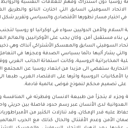
هة روسيا دون استدراك وفهم للعلاقات النفسية والروابط ا
اتحاد السوفيتي السابق التي اختارت الناتو والطريق ال
ا في اختيار مسار تطورها الأقتصادي والسياسي وتقرير شكل 
سلام والأمن الدوليين سواء في اوكرانيا او روسيا لتجنب ا
 بناء مستقبل آمن. وكان يجب على الأوكرانيين والعالم ال
تحاد السوفيتي السابق والمعسكر الأشتراكي آنذاك وهي ذخيرة
والتي يشار أليها دائما بسياسي الصدفة وعجزها في التعامل ا
ية المخابراتية الروسية، وكانت استماتة الجانب الغربي ووق
انتحارية ستفضي الى مزيدا من ابتعاد روسيا عن المجتمع ا
لأمكانيات الروسية واثرها على الاقتصاد الغربي، طبعا الى
ت على تصميم محكم لنموذج فوضى عالمية قادمة.
وجزء لا يتجزأ من طبيعة الانسان وفطرته في المنافسة و
لعدوانية لدى الأنسان عبر رسم حدود فاصلة بين حريتي واحت
حفاظ عليه قدر الإمكان، وقد تنازلات الكثير من الأمبراطور
ان الأمن وعدم الأقتتال والحال كذلك مع الحرب العالمية ا