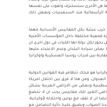
أنها هي الأخرى ستستنزف وتفوت على نفسها
ية الرأسمالية منذ السبعينيات وبفعل ذلك
ي حرب عبثية بكل المقاييس الأنسانية مهما
هزة قمعية مختلفة داخل المؤسسات الأمنية
يجوز لكل دولة لها اقليات في دول اخرى ان
يمكن سيادة البلدان وعدم الاعتداء عليها
قارنة بين قدرات روسيا العسكرية واوكرانيا
كرانيا هو محك تتظافر فيه القوانين الدولية
لعدوان، ومن هنا لا فرق بين احتلال امريكا
راضي الفلسطينية وبعض من الاراضي العربية بشكل
راضي الغير، تلك مقاييس يجب ان لا تخضع
 ان لا تقف مع بوتين واحتلاله لأوكرانية،
دنا الصواب ويضيق علينا دائرة التضامن مع