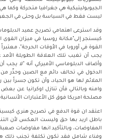
جمهوريات جيوبوليتيكة مختلفة والتي فك 
الجيوبوليتيكية هي جغرافيا متحركة وكما هي
ليست فقط في السياسة بل وحتى في الجغرا
القوة في أوروبا في الأوقات الحرجة"، معتبرا
يجب أن تغيب تلك العلاقة الطويلة الأمد عن
وأضاف الدبلوماسي الأميركي أنه "لا يجب أن 
الدخول في تحالف دائم مع الصين وحذّر من إ
الملائم لها هو الحياد، وأن تكون جسراً بي
وامنه وبالتالي فأن تنازل اوكرانيا عن بع
مصلحة امريكا فوق كل الأعتبارات الأنساني
اعتقد ان قوة الدفع في تصريح هنري كيسين
باطل اريد بها حق وليست العكس لأن التناز
المفاوضات، وبالتأكيد انها مفاوضات صعبة ج
وفناء شامل فقد تكون تكلفة تجنب ذلك هو 