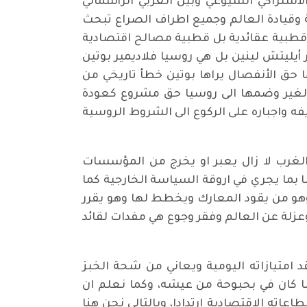
أشتراكي الشيوعي وبين الغربي الرأسمالي
 وقيادة العالم وجميع اطراف الصراع تبحث
 قطبية عقائدية بل قطبية مصالح اقتصادية
أيليتش لينين بل هي روسيا فلاديمير بوتين
 حق الأنفصال يراها بوتين خطأ تاريخي من
ي الغير وضمها الى روسيا حق مشروع كعودة
ه واجباره على الركوع الى الشروط الروسية
 الغرب لا زال يعبر او يخرج من المؤسسات
ا بما يجري في اروقة السياسة الخارجية كما
وهو من يقود المعارك ويخطط لها وهو يقرر
عزلة عن العالم وفقر وجوع هي مفدات لقائد
امتيازاته اليومية ويعاني من شحة الخبز
دما كان في بحبوحة من عيشه، وكما نعلم ان
ته الاقتصادية ارتدادا، وبالتالي نحن هنا