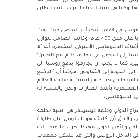
اكي، ومن هنا يمكن القول ان الجغرافيا
ا، وكما هي سنة الحياة لا يوجد ثابت مطلق
وقد استرعى اهتمامي تصريح عميد الدبلوماسية الأمريكية السابق هنري كسينجر في كلمته في منتدى دافوس، في 23من شهر أيار الماضي،حيث لفت
كيسنجر إلى"مكانة روسيا في ميزان القوى الأوروبي"، مشيراً إلى أن "موسكو كانت جزءاً أساسياً من أوروبا على مدى 400 عام، وكانت الضامن لتوازن
وأضاف الدبلوماسي الأميركي المخضرم أنه "لا
وسيا إلى الدخول في تحالف دائم مع الصين"
ين، كما لا يجب أن يجازفوا بدفع روسيا إلى
لى العودة إلى التفاوض، مؤكداً أن "الوضع
حة امريكا في هذا كله وليست مصلحة العالم
العسكرية بأشد العبارات ولكن بالنسبة له
ل الدبلوماسي.
اع الدولي وكلمة كيسينجر هي اشبه بكلمة
رى، والحق في كلمته هو الجلوس على طاولة
ي والأمن الدولي مهددا بحرب عالمية ثالثة
في الداخل الروسي والتي قد تشكل ممهدات