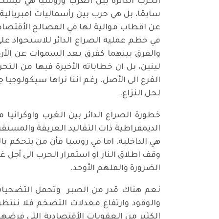
الحرب الدائرة بين الغرب وروسيا هي ليست
سابقا، بل هي حرب بين رأسماليات امبريالي
عن اقطاب موالية لها في المصالح الأقتصاد
في خظم عملية الصراع الدائر للاستحواذ على
والفرق بينهما كفرق بعد السموات عن الأرض
لينين، بل ان خطاباته الأخيرة فيها من ال
الفرع الى الأصل. رغم اننا نراها سيكولوجي
لحل النزاع.
خطورة الصراع الدائر بين الغرب واوكرانيا
الديمقراطية ذات التقاليد العريقة والمستقر
هي الداخلية، اما في روسيا فأن من يتحكم 
وقف اطلاق النار او استمرار الحرب الى أجل
الضرورة والملهم الأوحد.
نعم هناك قدر من الصبر وتحمل التضحيات ف
والوقود وارتفاع معدلات التضخم فلا ننتظر 
الكثير من العقوبات الأقتصادية التي فرضها