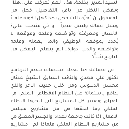
السيد المدير بكلمة..هذا.. نعم تعرفت على ..هذا!!
وبغض النظر عن باقي التفاصيل فهل من
المعقول ان يُعرّف الشخص بهذا؟ هل لكونه عاملاً
ويمثل عماله وليس مديراً او في منصب عالي؟
الانسان ومعرفته وتواضعه وعلمه وموقعه لا
يُحدد بموقعه الوظيفي وانما بعمله وعلمه
وتواضعه والدنيا دوارة...الم يتعلم البعض من
التاريخ شيأً؟
في فضائية هنا بغداد استضاف مقدم البرنامج
دكتور علي مهدي والنائب السابق الشيخ عدنان
محسن الدنبوس ومن خلال حديث الاخر والذي
يدافع باستماتة عن النظام الاقطاعي الملكي في
العراق ويعتبر كل المشاريع التي انجزها النظام
الملكي وما لحقها هي من مشاريع مجلس
الاعمار..اذا كانت جامعة بغداد والجسر المعلق هي
من مشاريع النظام الملكي فلماذا لم مشاريع