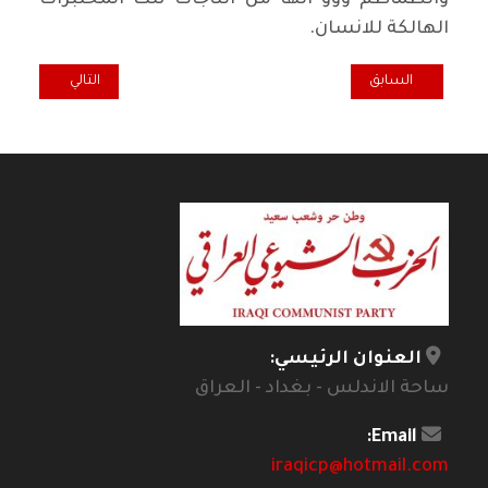
والطماطم ووو انها من انتاجات تلك المختبرات
الهالكة للانسان.
المقال السابق: حين يغيب الرقيب
المقال التالي: ال
السابق
التالي
العنوان الرئيسي:
ساحة الاندلس - بغداد - العراق
Email:
iraqicp@hotmail.com