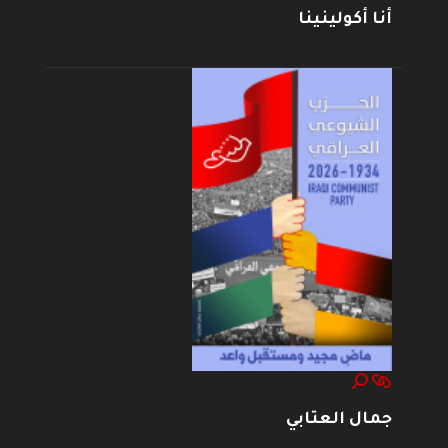
أنا أكولينينا
جمال العتابي