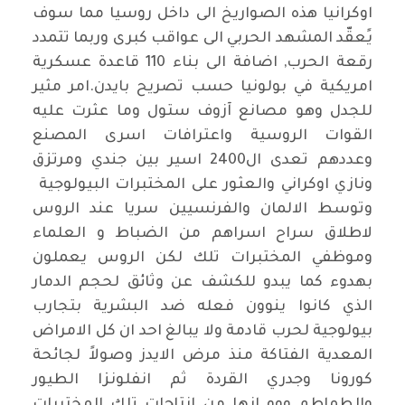
اوكرانيا هذه الصواريخ الى داخل روسيا مما سوف
يًعقّد المشهد الحربي الى عواقب كبرى وربما تتمدد
رقعة الحرب, اضافة الى بناء 110 قاعدة عسكرية
امريكية في بولونيا حسب تصريح بايدن.امر مثير
للجدل وهو مصانع آزوف ستول وما عثرت عليه
القوات الروسية واعترافات اسرى المصنع
وعددهم تعدى ال2400 اسير بين جندي ومرتزق
ونازي اوكراني والعثور على المختبرات البيولوجية
وتوسط الالمان والفرنسيين سريا عند الروس
لاطلاق سراح اسراهم من الضباط و العلماء
وموظفي المختبرات تلك لكن الروس يعملون
بهدوء كما يبدو للكشف عن وثائق لحجم الدمار
الذي كانوا ينوون فعله ضد البشرية بتجارب
بيولوجية لحرب قادمة ولا يبالغ احد ان كل الامراض
المعدية الفتاكة منذ مرض الايدز وصولاً لجائحة
كورونا وجدري القردة ثم انفلونزا الطيور