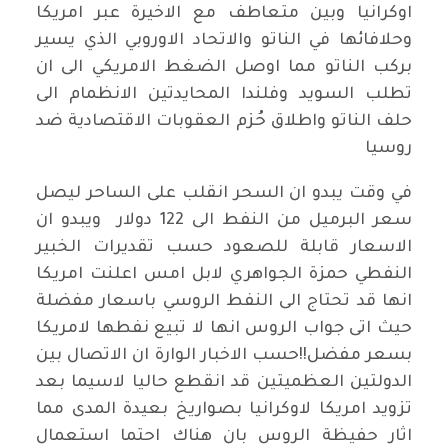
اوكرانيا وبين متعاطف مع الاخيرة عبر امريكا
وحلافائها في الناتو والاتحاد الاوروبي الذي يسير
بركب الناتو مما اوصل الضغط الامريكي الى ان
تطلب السويد وفلندا المحايدتين الانظمام الى
حلف الناتو واطلاق حُزم العقوبات الاقتصادية ضد
روسيا
في وقت يبدو ان السحر انقلب على الساحر ليصل
سعر البرميل من النفط الى 122 دولار ويبدو ان
الاسعار قابلة للصعود حسب تقديرات الخبير
النفطي حمزة الجواهري لابل امس اعلنت امريكا
انها قد تحتاج الى النفط الروسي باسعار مفضلة
حيث اتى جواب الروس انها لا تبيع نفطها لامريكا
بسعر مفضل!!حسب الاخبار الوارة ان الاتصال بين
الدولتين العظميتين قد انقطع حاليا لاسيما بعد
تزويد امريكا لاوكرانيا بصواريخ بعيدة المدى مما
اثار حفيظة الروس بان هناك احتما استعمال