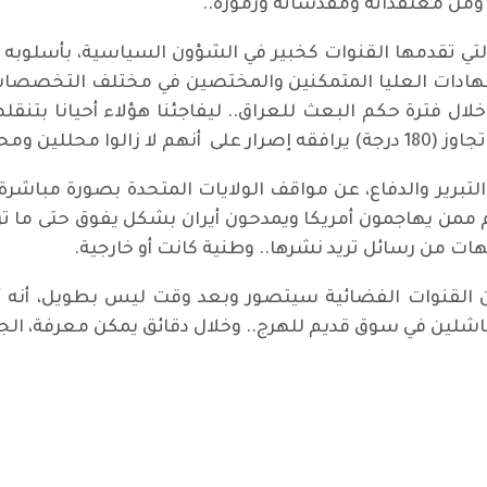
ومن معتقداته ومقدساته ورموزه..
تقدمها القنوات كخبير في الشؤون السياسية، بأسلوبه الممي
 الشهادات العليا المتمكنين والمختصين في مختلف التخصصا
 خلال فترة حكم البعث للعراق.. ليفاجئنا هؤلاء أحيانا بتن
أي حياد تتكلمون!
تبرير والدفاع، عن مواقف الولايات المتحدة بصورة مباشرة
 ممن يهاجمون أمريكا ويمدحون أيران بشكل يفوق حتى ما تر
هات من رسائل تريد نشرها.. وطنية كانت أو خارجية.
من القنوات الفضائية سيتصور وبعد وقت ليس بطويل، أنه
اشلين في سوق قديم للهرج.. وخلال دقائق يمكن معرفة، الج
ير على الفاشية