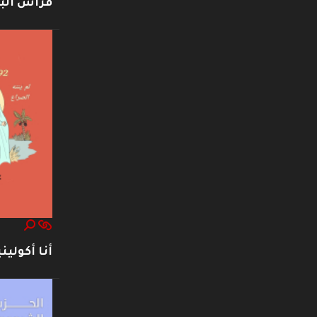
فراس ال
أنا أكوليني