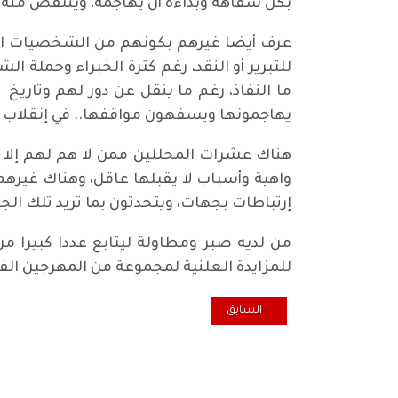
بكل سفاهة وبذاءة أن يهاجمه، وينتقص منه 
عرف أيضا غيرهم بكونهم من الشخصيات التي 
للتبرير أو النقد، رغم كثرة الخبراء وحملة
ما النفاذ، رغم ما ينقل عن دور لهم وتاريخ
يهاجمونها ويسفهون مواقفها.. في إنقلاب تجاوز (180 درجة) يرافقه إصرار على أنهم لا زالوا محللين ومحايدين.. فعن 
هناك عشرات المحللين ممن لا هم لهم إلا ال
واهية وأسباب لا يقبلها عاقل، وهناك غيرهم
إرتباطات بجهات، ويتحدثون بما تريد تلك الج
من لديه صبر ومطاولة ليتابع عددا كبيرا 
للمزايدة العلنية لمجموعة من المهرجين الف
المقال السابق: في ذكرى التاسع من مايو – يوم النصر الكب
السابق