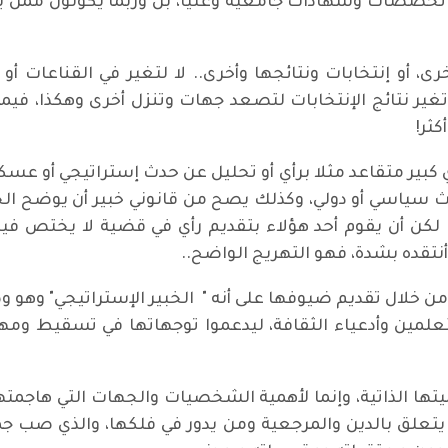
ما تخصصات وشهادات جامعية وعليا، بل وربما يكونون ممن يق
، أو إنتخابات ونتائجها وأخرى.. لا لتغير في القناعات أو 
تغير نتائج الإنتخابات لتصعد جهات وتنزل أخرى وهكذا، فيم
ثر!
كبير متقاعد مثلا برأي أو تحليل عن حدث إستراتيجي أو عس
سياسي أو دولي، وكذلك يصح من قانوني خبير أن يوضح الخفا
 لكن أن يقوم أحد هؤلاء بتقديم رأي في قضية لا يختص فيها
نتقده بشدة، فهو التهريج الواضح..
ن خلال تقديم ضيوفها على أنه " الخبير الإستراتيجي" وهو و
تعلمين وأدعياء الثقافة، ليدعموا توجهاتها في تسقيط وم
ها الذاتية، وإنما لأهمية الشخصيات والجهات التي هاجمت
ا يتعلق بالدين والمرجعية ومن يدور في فلكها، والذي صب ج