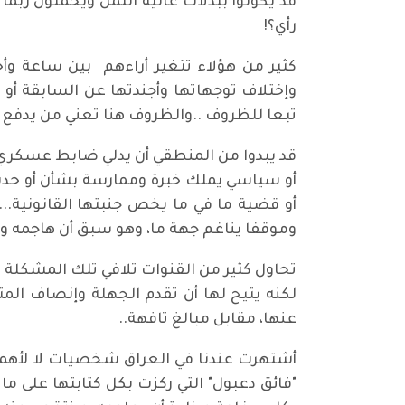
قد يكونوا ببدلات غالية الثمن ويحملون رب
رأي؟!
كثير من هؤلاء تتغير أراءهم بين ساعة وأخرى
وإختلاف توجهاتها وأجندتها عن السابقة أو 
تبعا للظروف ..والظروف هنا تعني من يدفع أك
قد يبدوا من المنطقي أن يدلي ضابط عسكري 
أو سياسي يملك خبرة وممارسة بشأن أو حدث 
أو قضية ما في ما يخص جنبتها القانونية...
وموقفا يناغم جهة ما، وهو سبق أن هاجمه وأ
تحاول كثير من القنوات تلافي تلك المشكلة م
لكنه يتيح لها أن تقدم الجهلة وإنصاف الم
عنها، مقابل مبالغ تافهة..
أشتهرت عندنا في العراق شخصيات لا لأهميت
"فائق دعبول" التي ركزت بكل كتابتها على م