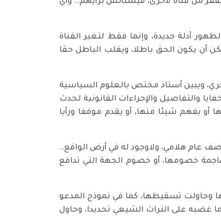
فز من قناة لأخرى، فيستأنس برأيهم.. وأي
لظهور أدلة جديدة، وإنما فقط لتغير القناة
كن أن يكون الحق باطلا، ويقلب الباطل حقا
كري، ويبين أستاذ مختص بالعلوم السياسية
يا والتفاصيل والإجراءات القانونية لحدث
 أو يفهم شيئا منها، أو يقدم موقفا ورأيا
صف عام هلامي، ولاوجود له في أرض الواقع..
هاجمة خصومها، أو خصوم الجهة التي تدافع
ها وحاولت تسقيطها، كما في نموذج المدعو
ما غضبه على التراث الشيعي تحديدا، وحاول