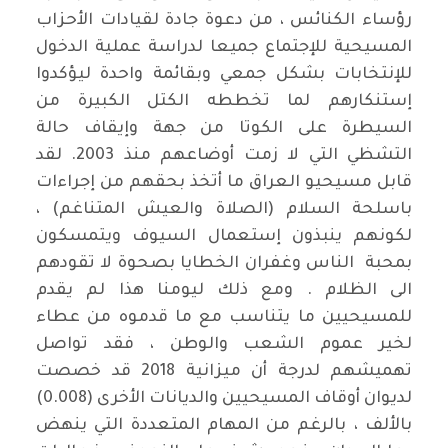
رؤساء الكنائس ، من دعوة جادة لقيادات الأحزاب
المسيحية للإجتماع جميعا لدراسة عملية الدخول
للإنتخابات بشكل جمعي وبقائمة واحدة ليؤكدوا
إستنكارهم لما تخططه الكتل الكبيرة من
السيطرة على الكوتا من جهة وإيقاف حالة
التشظي التي لا زمت أوضاعهم منذ 2003. لقد
قابل مسيحيو العراق ما أتخذ بحقهم من إجراءات
باسلحة السلام (الصلاة والعيش المتناغم) ،
لكونهم ينبذون إستعمال السيوف ويتمسكون
بمحبة الناس وغفران الخطايا بصحوة لا تقودهم
الى الظلام . ومع ذلك ليومنا هذا لم يقدم
للمسيحيين ما يتناسب مع ما قدموه من عطاء
لخير عموم الشعب والوطن ، فقد تواصل
تهميشهم لدرجة أن ميزانية 2018 قد خصصت
لديوان أوقاف المسيحيين والديانات الأخرى (0.008)
بالألف ، بالرغم من المهام المتعددة التي ينهض