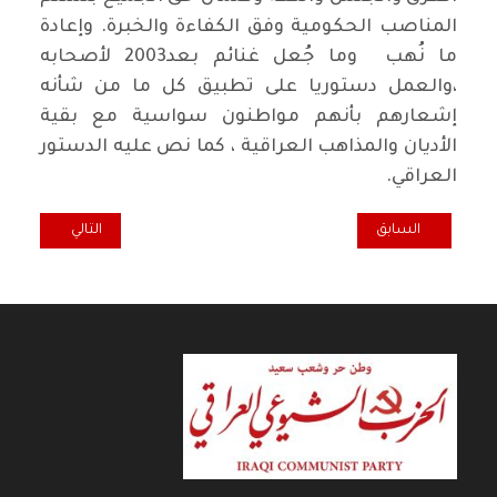
المناصب الحكومية وفق الكفاءة والخبرة. وإعادة
ما نُهب وما جُعل غنائم بعد2003 لأصحابه
،والعمل دستوريا على تطبيق كل ما من شأنه
إشعارهم بأنهم مواطنون سواسية مع بقية
الأديان والمذاهب العراقية ، كما نص عليه الدستور
العراقي.
المقال السابق: المساعدات الخارجية للدول الفقيرة وتأثيرها على قراراتها 
المقال التالي: الن
السابق
التالي