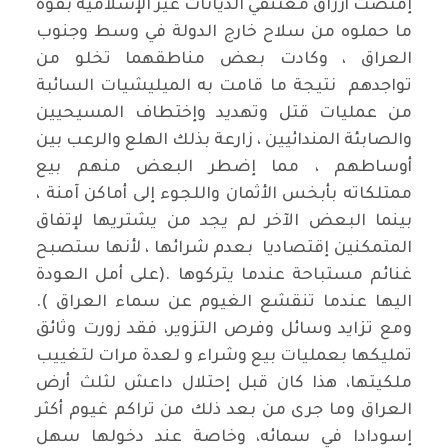
إمتصت أرزاق معتنقي الديانات غير الإسلامية بقوة
ما حملوه من سلاح خارج الدولة في وسط وجنوب
العراق ، وكادت بعض مناطقهما تخلو من
تواجدهم نتيجة ما قامت به الميليشيات السائبة
من عمليات قتل وتهديد وإختطاف المسيحيين
والصابئة المندائيين ، زارعة بذلك الهلع والرعب بين
أوساطهم ، مما إضطر البعض منهم بيع
ممتلكاته بأبخس الأثمان واللجوء إلى أماكن آمنة ،
بينما البعض الآخر لم يجد من يشتريها لإتفاق
المتمكنين إقتصاديا بعدم شرائها ، لأنها ستصبح
غنائم مستباحة عندما يتركوها .(على أمل العودة
اليها عندما تنقشع الغيوم عن سماء العراق ).
ومع تزايد وسائل وفرص التزوير، فقد زورت وثائق
تمليكها بعمليات بيع وشراء و لعدة مرات لتغييب
ملكيتها، هذا كان قبل إحتلال داعش لثلث أرض
العراق وما جرى من بعد ذلك من تراكم غيوم أكثر
إسودادا في سمائه، وخاصة عند دخولها سهل