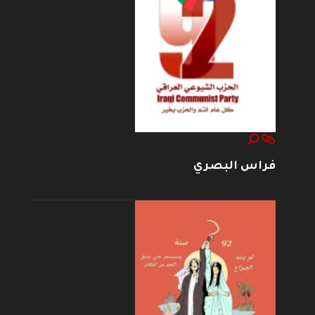
فراس البصري