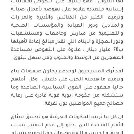
بها الديوان . فهو يشرف على النهوض بفعاليات
إنسانية متعددة علاوة على نهوضه بأعمال صيانة
وترميم الكثير من الكنائس والأديرة والمزارات
والمنادين ودور العبادة والمؤسسات الصحية
والتعليمية من مدارس وجامعات ومستشفيات
ودور العجزة والايتام التي تقدر مبالغ إعادة تأهيلها
ب78 مليار دينار ، علاوة على النهوض بمساعدة
المهجرين من الوسط والجنوب ومن سهل نينوى.
لقد تُرك المسيحيون لوحدهم يحلون صعوبات بناء
وترميم ما هدمته الحرب على داعش ، وكل أملهم
حاليا معقود على القوى السياسية الصاعدة وما
ستشكله من حكومة ابوية قوية قادرة على رعاية
مصالح جميع المواطنين دون تفرقة.
إن كل ما تريده المكونات العرقية هو تطبيق ميثاق
الأمم المتحدة الذي يدعو إلى عدم التمييز بسبب
العرق والجنس واللغة وضمان حق الجميع بتسلم