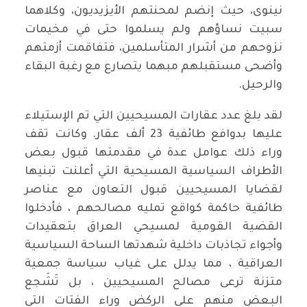
نينوى، حيث إنضم لمحنتهم الأيزيديون، وكلاهما
سبيت نساؤهم ولم يسلموا حتى في مخيمات
نزوحهم من أشرار المتأسلمين، فتفاقمت أزمتهم
وأضحى مستقبلهم مبهما يتصارع مع رغبة البقاء
والرحيل.
لقد بلغ عدد عقارات المسيحيين التي تم الإستيلاء
عليها بدوافع طائفية 23 ألف عقار. وكانت تقف
وراء ذلك عوامل عدة في مقدمتها قبول بعض
الأطراف السياسية المسيحية التي أعلنت تبنيها
لقضايا المسيحيين قبول التعاون مع عناصر
طائفية حاكمة كواقع تمليه مصالحهم ، فأدخلوا
القضية القومية لمسيحي العراق بتعقيدات
وأجواء تجاذبات داخلية شهدتها الساحة السياسية
العراقية ، مما يدلل على غياب سياسة جمعية
متزنة ترعى مصالح المسيحيين ، بل تَشَجع
البعض منهم على الركض وراء الفتات التي