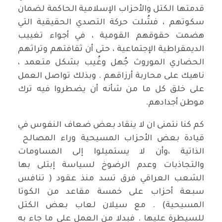
قدمتها الكتل والأحزاب الإسلامية الحاكمة لضمان
سكوتهم ، فشُلت حركة التصدي الحقيقية التي
هضمت حقوقهم القومية ، في أجواء تغييب
الديمقراطية الإجتماعية ، حتى أن ثقافتهم وتراثهم
الحضاري الموروث جُهل وغُيب بشكل متعمد ،
ناهيك على محاربة أرزاقهم . وبذلك تواصل العمل
على خلق كل ما من شأنه أن يضطروا فيه ترك
موطن أجدادهم.
كم كنا نتمنى ان لا ينقاد بعض ضعاف النفوس في
قيادة بعض الأحزاب المسيحية وراء المصالح
الذاتية ،وأن لا يستميلوا إلى المساومات
والتجاذبات وعدم الرضوخ لسياسة إبتلى بها
الشعب العراقي فرق تسد منذ عقود ( تنافس
سبعة أحزاب على خمسة مقاعد من الكوتا
المسيحية) . مع سيلان لعاب بعض الكتل
للسيطرة عليها . فبدلا من العمل على ما جاء به