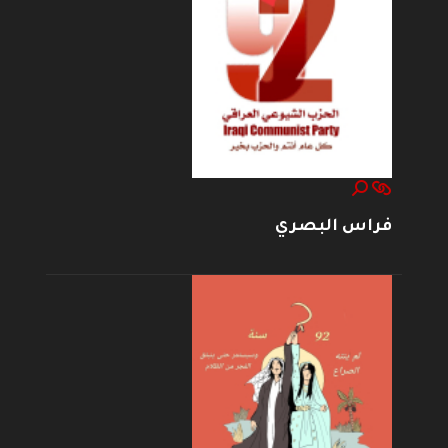
فراس البصري