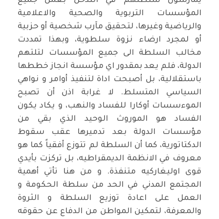
يمارسون سلطتهم في التدخل بعمل جميع
المؤسسات التربوية والصحية والاعلامية
والرياضية وغيرها، لتحقيق مآرب شخصية أو حزبية
أو لمجرد ارضاء نزوة سلطوية، وبهذا تمددت
مخالب السلطة الى جميع المؤسسات لتلتهم
الدولة، فلم يعد بمقدور اي مؤسسة انجاز خططها
باستقلالية، بل أصبحت اداة لتنفيذ أوامر و نواهي
السياسي المتسلط. لا غرابة اذن أن تصبح
الموءسسات أوكارا للفساد والنهب، و يكاد يكون
الفساد هو الموروث الوحيد الذي بقي من
مؤسسات الدولة بعد تدميرها عقب سقوط
الدكتاتورية، كما أن السلطة لم تتوزع أفقياً كما هو
معروف في الانظمة الديمقراطيه، بل تركزت بأيدي
قوى اوليغاركيه متنفذة. و من هنا تأتي أهمية
المجتمع المدني في الحد من سلطة الحكومة و
العمل على اعادة توزيع السلطة و الثروة
والمعرفة، لتمكين المواطن من الدفاع عن حقوقه