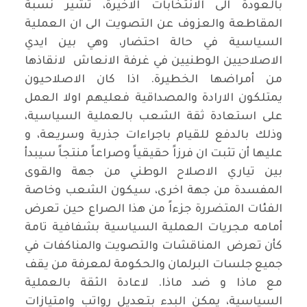
بالعودة الى الانتخابات الاخيرة، تشير نسبة
المقاطعة والعزوف عن التصويت الى ان العملية
السياسية في حالة احتضار، وهي بين ايدي
الاصلاحيين الوطنيين في غرفة الانعاش لانقاذها
من أمراضها الخطيرة. اذا كان الاصلاحيون
يمتلكون الارادة والمصداقية فعليهم اولا العمل
على استعادة ثقة الشعب بالعملية السياسية،
وذلك بالدفع للقيام باجراءات جذرية وسريعة، و
عليها أن تثبت ان فرزاً حقيقياً وصراعاً منتجاً سيبدأ
بين تياري الاصلاح الوطني من جهة والقوى
المفسدة من جهة اخرى، سيكون الشعب وخاصة
الفئات المتضررة جزءاً من هذا الصراع حين تعرض
أمامه مجريات العملية السياسية بشفافية تامة
كأن تعرض المناقشات والتصويت والمناكفات في
جميع جلسات البرلمان والحكومة لمعرفة من يقف
مع ماذا و ضد ماذا. لاعادة الثقة بالعملية
السياسية، يمكن البدء بتعديل رواتب وامتيازات