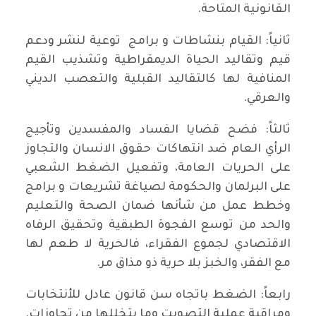
القانونية المتاحة.
ثانياً: القيام بنشاطات و برامج توعية لنشر ودعم
قيم وتقاليد الحياة الديمقراطية وتشذيب القيم
المنافية لها كالتقاليد القبلية والتعصب الديني
والعرقي.
ثالثاً: فضح قضايا الفساد والمفسدين وتأجيج
الرأي العام ضد انتهاكات حقوق الانسان والتجاوز
على الحريات العامة، وتفعيل الضغط الشعبي
على البرلمان والحكومة لصياغة تشريعات و برامج
وخطط عمل من شأنها ضمان الصحة والتعليم
والحد من توسع الفجوة الطبقية وتحقيق الرفاه
الاقتصادي لجموع الفقراء، فالحرية لا طعم لها
مع الفقر، والخبز بلا حرية ذو مذاق مر.
رابعاً: الضغط باتجاه سن قانون عادل للأنتخابات
ومراقبة عملية التصويت وما يتخللها من تجاوزات.