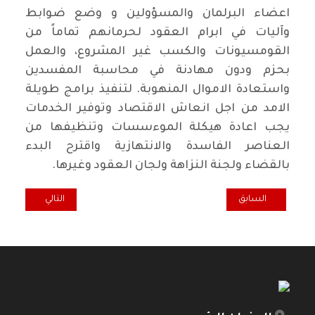
اعضاء البرلمان والمسؤولين و وضع ضوابط
وآليات في ابرام العقود لحرمانهم تماماً من
القومسيونات والكسب غير المشروع، والعمل
بحزم ودون مهادنة في محاسبة المفسدين
واستعادة الاموال المنهوبة. لتنفيذ برامج طويلة
الامد من اجل انعاش الاقتصاد وتوفير الخدمات
يجب اعادة هيكلة الموءسسات وتنظيفها من
العناصر الفاسدة والانتهازية واقترح البدء
بالقضاء ولجنة النزاهة ولجان العقود وغيرها.
المقال السابق: رافدين العطاء
المقال التالي: الت
السابق
التالي