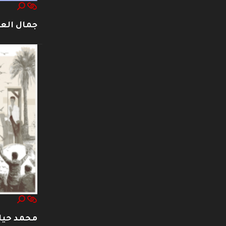
جمال العت
محمد حيا