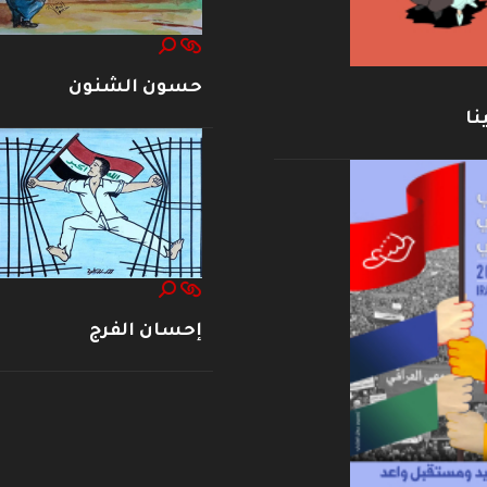
حسون الشنون
نا
إحسان الفرج