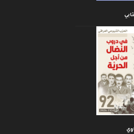
ابي
وي