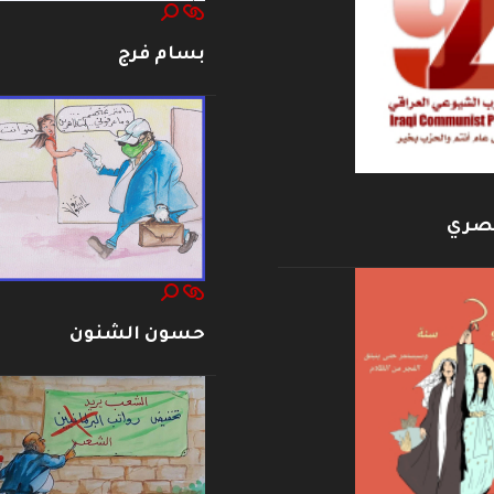
بسام فرج
بصري
حسون الشنون