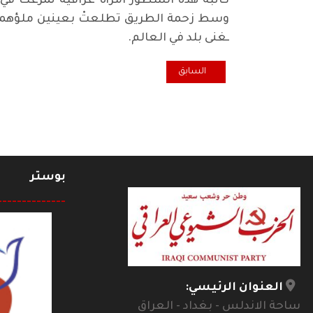
كاتبة هذه السطور امرأة عراقية تمرغتْ في
وسط زحمة الطريق تطلعتْ بعينين ملؤهما الإك
ـغنى بلد في العالم.
المقال السابق: من جنى الأموال من الحرب في أفغانستان؟
السابق
بوستر
--------------
العنوان الرئيسي:
ساحة الاندلس - بغداد - العراق