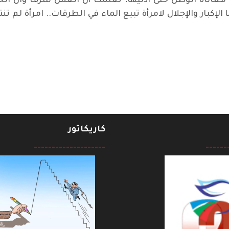
 معاناة الوطن حتى اذنيها، تعلمتْ أن العمل شرف وان ا
بار والإجلال لامرأة تبيع الماء في الطرقات.. امرأة لم تن
/ ڤلاديمير پروخڤاتيلوف
كاريكاتور
--------------------
------