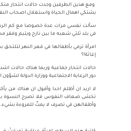
ومع هذين الطرفين وجدت حالات انتحار متكر
يشتكي اهمال الحياة واستغلال اصحاب الن
سألت نفسي مرات عدة خصوصا مع كم الرسائل 
في بلد ثلثي شعبه ما بين نازح ويتيم وفقر مدق
امرأة ترمي بأطفالها في قعر النهر لتلتحق 
إغاثة!؟
حالات انتحار جماعية وربما هناك حالات اشد ق
دور الرعاية الاجتماعية ووزارة الدولة لشؤون ا
لا اريد ان أظلم احدا وأقول ان هناك من يأك
تخشى ضعاف النفوس فلا تصرح النسوة بفق
وأطفالهن في تصرف لا يمتّ للمروءة بشيء.