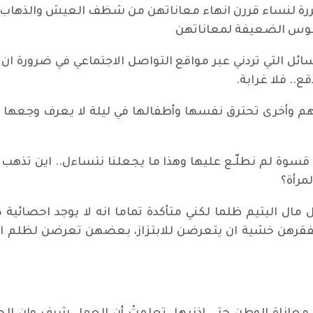
رة لنساء قررن انهاء معاناتهن من شظف العيش والذهاب الى
فوس الضعيفة لمعاناتهن
التي تردني عبر مواقع التواصل الاجتماعي في ضرورة ان اتب
ع.. فلا غرابة.
بهم وأخرى تحترق نفسها وأطفالها في ليلة لا يعرف وجعها 
سوة لم نطلّـع عليها وهذا ما يجعلنا نتساءل.. اين تذهب الا
لمرأة؟
ل مال اليتيم ظلما لكني متأكدة تماما انه لا يوجد احصائي
رهن خشية ان يتعرضن للابتزاز، بعضهن تعرضن لظلم اش