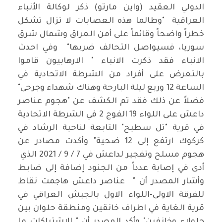
الدولي العقيد (واين مارتو) ذكر لوكالة الأنباء
العراقية "وطالما هذه العصابات لا تزال تشكل
خطراً واضحاً وقائماً على أمن العراق وشمال شرق
سوريا، فسيواصل التحالف ضربها" وفي احدث
الانباء فقد ذكرت الانباء " الارهابيون قاموا
بالتعرض على أفراد من الشرطة الاتحادية في
الساعة 12 وربع ليلة البارحة وهناك شهداء وجرحى"
فضلاً عن ذلك فقد تم الكشف عن "هجوم عناصر
داعش على اللواء 19 الفوج 2 في الشرطة الاتحادية
في قرية "تل سطيح" التابعة لناحية الرشاد في
كركوك ارتفع إلى 12 ضحية" وأكدت مصادر عن
هجوم مسلح وتفجير لداعش في 7 / 9 / 2021 الذي
أدى في إصابة عدداً من الجنود إضافة إلى ضابط
وأشار المصدر أن " عناصر داعش هاجمت نقاط
للفرقة الاولى-اللواء الاول بالجيش العراقي في
قرية الغاية في اطراف خانقين ومنطقة حلوان بين