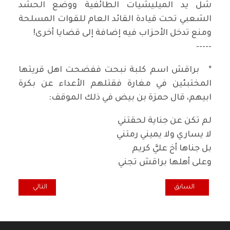
شل يد الميليشيات الطائفية ووضع الحشد
الشعبي تحت قيادة القائد العام للقوات المسلحة
ومنع تدخل الأحزاب فيه إضافة إلى قضايا أخرى!
-----
* براقش اسم كلبة نبحت ففضحت اهل قريتها
المختبئين في مغارة فقتلهم الأعداء عن بكرة
ابيهم، قال حمزة بن بيض في ذلك الموقف:
لم تكن عن جناية لحقتني
لا يساري ولا يميني رمتني
بل جناها أخ عليَّ كريم
وعلى أهلها براقش تجني
المقال السابق: العولمة الرأسمالية وفعالية الدولة الوطنية
المقال التالي: د
السابق
التالي