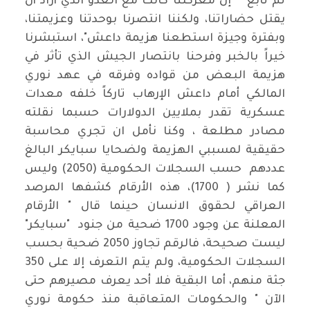
ثم تابع " إن معركتنا كانت مع العدو الذي أراد أن
يقتل حضاراتنا، ولكننا انتصرنا بوحدتنا وعزيمتنا،
وبفترة وجيزة استطعنا هزيمة داعش"، استبشرنا
خيراً بالخبر وفرحنا بانتصار الجيش الذي تأثر في
هزيمة البعض من قواده وفرقه في عهد نوري
المالكي أمام داعش الإرهاب تاركاً خلفه معدات
عسكرية تقدر بملايين الدولارات حسبما نقلته
مصادر مطلعة ، وكنا نأمل ان تجري محاسبة
حقيقية لمسببي الهزيمة ولضحايا سبايكر البالغ
عددهم حسب السجلات الحكومية (2050) وليس
كما نشر ( 1700)، هذه الأرقام كشفها المرصد
العراقي لحقوق الانسان حينما قال " الأرقام
المعلنة عن وجود 1700 ضحية من جنود "سبايكر"
ليست صحيحة، فالرقم تجاوز 2050 ضحية بحسب
السجلات الحكومية، ولم يتم التعرف إلا على 350
جثة منهم، أما البقية فلا أحد يعرف مصيرهم حتى
الآن " والحكومات المتعاقبة منذ حكومة نوري