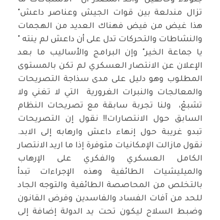
جلولاء وخانفين" وأكد المصدر أن " الاشتباكات ما
تزال مندلعة بين قوات الجيش وعناصر داعش"
هذا غيض من فيض فهناك العديد من الهجمات
والنشاطات والتحركات تدل على أن داعش لم ينته "
يا جماعة الخير" وإن البرامج والأساليب ما بعد
الإعلان عن الانتصار العسكري لم تكن بالمستوى
المطلوب وهو دليل على مدى سذاجة التصريحات
والمعالجات والنبرات الغرورية التي لا تغني ولا
تشبعْ، ولنا تجربة سابقة مع تصريحات النظام
السابق حول الانتصارات!! نقول إن التصريحات
تبدو غريبة حول إنهاء داعش وارهابه إلى الابد.
نقول مازالت الإمكانيات متوفرة إذا ما اريد الانتصار
الكامل العسكري والفكري على الإرهاب
والميليشيات الطائفية وهذه الإجراءات تبدأ
بالتخلص من المحاصصة الطائفية والتوجه الجاد
للحد من آفات الفساد والفاسدين وفرض القانون
وضبط السلاح ليكون تحت يد الدولة إضافة إلى