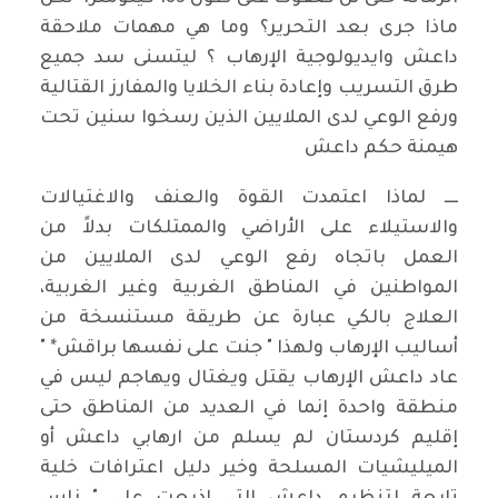
ماذا جرى بعد التحرير؟ وما هي مهمات ملاحقة
داعش وايديولوجية الإرهاب ؟ ليتسنى سد جميع
طرق التسريب وإعادة بناء الخلايا والمفارز القتالية
ورفع الوعي لدى الملايين الذين رسخوا سنين تحت
هيمنة حكم داعش
ــــ لماذا اعتمدت القوة والعنف والاغتيالات
والاستيلاء على الأراضي والممتلكات بدلاً من
العمل باتجاه رفع الوعي لدى الملايين من
المواطنين في المناطق الغربية وغير الغربية،
العلاج بالكي عبارة عن طريقة مستنسخة من
أساليب الإرهاب ولهذا " جنت على نفسها براقش* "
عاد داعش الإرهاب يقتل ويغتال ويهاجم ليس في
منطقة واحدة إنما في العديد من المناطق حتى
إقليم كردستان لم يسلم من ارهابي داعش أو
الميليشيات المسلحة وخير دليل اعترافات خلية