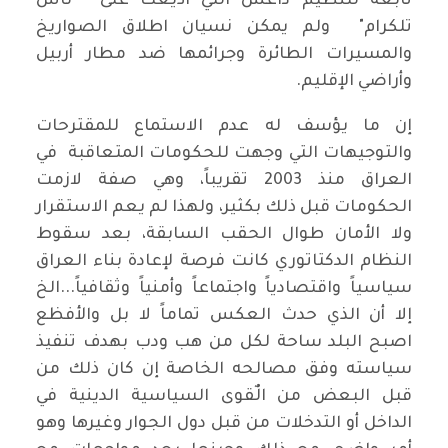
تابعة لتنظيم داعش التي اذيعت على " ناس
تلكرام" ولم يمكن نسيان اطلاق الصواريخ
والمسيرات الطائرة وجرائمها ضد مطار أربيل
وأراضي الإقليم.
إن ما يؤسف له عدم الاستماع للمقترحات
والتوجيهات التي وجهت للحكومات المتعاقبة في
العراق منذ 2003 تقريباً، وهي صفة لازمت
الحكومات قبل ذلك بكثير، ولهذا لم يعم الاستقرار
ولا الأمان طوال الحقب السابقة، بعد سقوط
النظام الدكتاتوري كانت فرصة لإعادة بناء العراق
سياسياً واقتصادياً واجتماعاً وأمنياً وثقافياً...الخ
إلا أن الذي حدث العكس تماماً لا بل والأفظع
اصبح البلد ساحة لكل من هب ودب بهدف تنفيذ
سياسته وفق مصالحه الخاصة إن كان ذلك من
قبل البعض من الٌقوى السياسية الدينية في
الداخل أو التدخلات من قبل دول الجوار وغيرها وهو