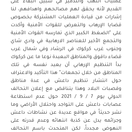
عمليات النهب والتدمير في سبيل البقاء على
القديم لأنه يحقق لهم مصالحهم واهدافهم، لنا
إشارات من قيادة العمليات المشتركة بخصوص
قضايا الإرهاب والتعرض للقوات الأمنية وأكدت
على "الضغط الكبير الذي تمارسه القوات الأمنية
والتجمع الأخير للعناصر الارهابية في وادي شاي
وجنوب غرب كركوك في الرشاد وفي شمال غرب
قضاء داقوق والمناطق البعيدة نوعا ما عن كركوك
بدأ التنظيم الإرهابي أن يعيد نفسه في تلك
المناطق من خلال تجمعات" هذا التأكيد والاعتراف
حول انتشار تنظيم داعش في عدة مناطق
وقصبات البلاد وهذا يتناقض مع إعلان التحالف
الدولي يوم 7 / 9 / 2021 حول عدم استطاعة
عصابات داعش على التواجد واحتلال الأراضي وما
نشر حديثاً في مواقع عديدة عن نشاطات داعش
وجرائمه يدل عن كذبة انتهائه وعدم قدرته على
النهوض مجدداً، لكن المتحدث باسم التحالف