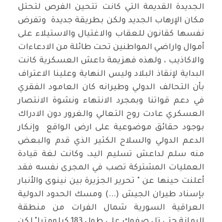
الجديدة القديمة التي كانت تتحين الفرص لتحتل
مكان الإرهاب الجديد ولكن بطريقة جديدة وتفرض
نفسها كقانون للعقاب والاغتيال والاستيلاء على
أموال واراضي المواطنين تحت طائلة من الادعاءات
والاكاذيب ، ولهذه فهزيمة داعش العسكرية كانت
البداية لإنقاذ البلاد وليس النهاية وعلينا الاعتراف
بأن التحالف الدولي وطيرانه كان العامود الفقري
في دعم قواتنا وبمجرد الانتهاء ونشوة الانتصار
العسكري عادت روح التعالي والغرور دون الادراك
بوجود حقائق موضوعية على ارض الواقع وإنكار
الدعم الدولي والسلاح الكثير الذي قدم والبعض
منه سلم لداعش تسليم اليد، وكانت لغة قيادة
العمليات المشتركة تصب في المجرى نفسه فقد
أعلنت حينها عن " تحرير الجزيرة بين نينوى والأنبار
بإسناد طيران الجيش (...) ومسك الحدود الدولية
العراقية السورية شمال الفرات من منطقة
الرمانة حتى تل صفوك على طول 183 كيلومترا" لكن