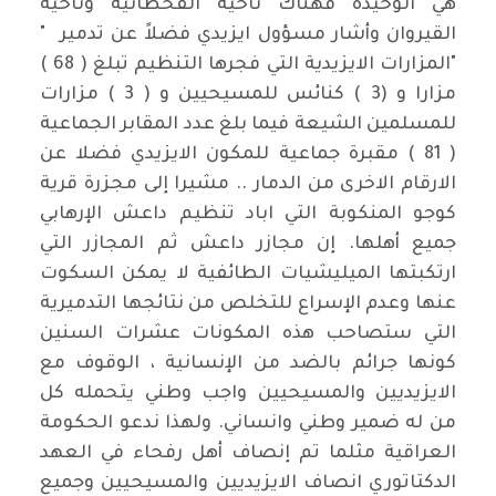
هي الوحيدة فهناك ناحية القحطانية وناحية
القيروان وأشار مسؤول ايزيدي فضلاً عن تدمير "
"المزارات الايزيدية التي فجرها التنظيم تبلغ ( 68 )
مزارا و (3 ) كنائس للمسيحيين و ( 3 ) مزارات
للمسلمين الشيعة فيما بلغ عدد المقابر الجماعية
( 81 ) مقبرة جماعية للمكون الايزيدي فضلا عن
الارقام الاخرى من الدمار .. مشيرا إلى مجزرة قرية
كوجو المنكوبة التي اباد تنظيم داعش الإرهابي
جميع أهلها. إن مجازر داعش ثم المجازر التي
ارتكبتها الميليشيات الطائفية لا يمكن السكوت
عنها وعدم الإسراع للتخلص من نتائجها التدميرية
التي ستصاحب هذه المكونات عشرات السنين
كونها جرائم بالضد من الإنسانية ، الوقوف مع
الايزيديين والمسيحيين واجب وطني يتحمله كل
من له ضمير وطني وانساني. ولهذا ندعو الحكومة
العراقية مثلما تم إنصاف أهل رفحاء في العهد
الدكتاتوري انصاف الايزيديين والمسيحيين وجميع