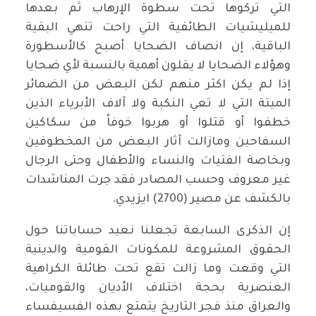
التي تركوها تحت سطوة الإرهاب ثم بعدها
للميليشيات الطائفية التي راحت تنهي البقية
الباقية، إن انصاف الضحايا أصبح كالأسطورة
وهؤلاء الضحايا لا يقلون أهمية بالنسبة لأي ضحايا
إذا لم يكن اكثر منهم لكن البعض من الضمائر
الميتة التي لا تعي النكبة ولا آلاف الأبرياء الذين
خطفوا أو قتلوا أو هربوا خوفاً من سكاكين
السفاحين ومازالت آثار البعض من المخطوفين
وبخاصة الفتيات والنساء والأطفال وحتى الرجال
غير معروف وحسب المصادر فقد جرت المناشدات
بالكشف عن مصير (2700) ايزيدي.
إن الذكرى السابعة تجعلنا نعيد حساباتنا حول
الحقوق المشروعة للمكونات القومية والدينية
التي وقعت وما زالت تقع تحت طائلة الكراهية
العنصرية بحجة اختلاف الأديان والقوميات،
والعراق منذ فجر التاريخ يتمتع بهذه الفسيفساء