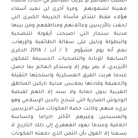
السبب المباشر أو غريب المباشر في احداث مأساة
معينة لشعوبهم ومرة أخرى لن نعيد أسماء
هؤلاء فقط لنتذكر مأساة الجريمة الكبرى التي
لحقت بالأزيديين وعائلاتهم ومناطقهم ومن بينها
مدينة سنجار التي اصبحت أيقونة للتضحية
والبطولة ودليل على سفالة الطائفية والإرهاب،
نعم أنه يوم مشؤوم 3 / آب / 2014 الذكرى
السابعة للإبادة والتضحيات الجسيمة للمكون
الأيزيدي، لا يمر يوم إلا وسنذكر العالم بما حصل
عندما هربت الفرق العسكرية واسلحتها الثقيلة
والخفيفة وقادتها بملابس مدنية تاركين المناطق
الغربية بدون حماية ولا سند إلا اللهم لقبضة
الوحوش الضارية التي تتبجح بالدين الإسلامي وهو
بريء منهم، وكانت حصة المكونات مثل الايزيديين
والمسيحين وغيرهم الأكثر اجراما وخساسة
اخلاقية وعندما نعود القهقري إلى ذلك التاريخ لا
يسعنا إلا القول بأن الثمن الذي دفعته المكونات