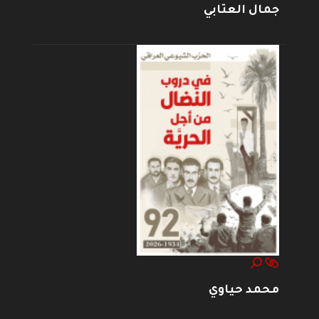
جمال العتابي
محمد حياوي