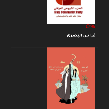
فراس البصري