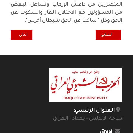
المتضررين من داعش الإرهاب وتساهل البعض
من المسؤولين مع الاحتلال العار والسكوت عن
الحق وكل " ساكت عن الحق شيطان أخرس".
المقال السابق: لماذا الانسحاب ومقاطعة الانتخابات البرلمانية المقبلة ق
المقال التالي: ال
السابق
التالي
العنوان الرئيسي:
ساحة الاندلس - بغداد - العراق
Email: