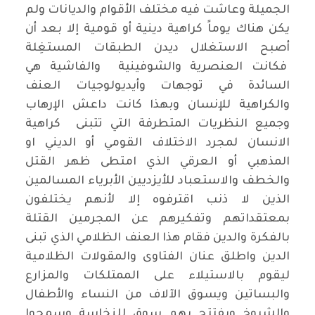
الجميلة وعاشت فيه مختلف الأقوام والديانات ولم
يكن هناك يوماً كراهية دينية أو قومية إلا بعد أن
أصبح الاستغلال ديدن الطبقات المستغِلة
فكانت العنصرية والشوفينية والفاشية هي
السائدة في توجهات وأيديولوجيات العنف
والكراهية للإنسان وبهذا كانت داعش الإرهاب
وجميع النظريات المتطرفة التي تتبنى كراهية
الانسان لمجرد الاختلاف القومي أو الديني او
المذهبي أو العرقي الذي امتطى ظهر القتل
والخطف والاستعباد للأيزديين الأبرياء المسالمين
الذين لا ذنب اقترفوه إلا لأنهم يختلفون
بمعتقداتهم وتفكيرهم عن المجرمين القتلة
بالفكرة والدين فقام هذا العنف الظلامي الذي تبنى
الدين واطلق عنان الفتاوى والمقولات الظلامية
ليقوم بالاستيلاء على الممتلكات والمزارع
والبساتين ويسوق الآلاف من النساء والأطفال
والشيوخ ويفتتح بهم سوق للنخاسة وسمحوا