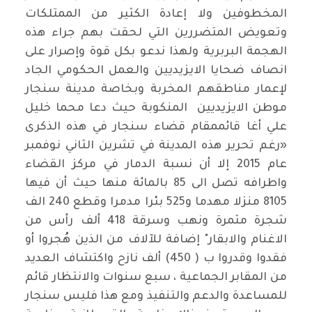
المخطوفين ولا إعادة الكثير من الممتلكات
وتعويض المتضررين التي لحقت بهم جراء هذه
الهجمة البربرية ولهذا ندعو بكل قوة وإصرار على
انصاف ضحايا الايزيديين والعمل الحكومي الجاد
لإعمار مناطقهم المخربة وبخاصة مدينة سنجار
موطن الايزيديين المنكوبة حيث دعا محما خليل
علي أغا قائممقام قضاء سنجار في هذه الذكرى
«رغم تحرير هذه المدينة في تشرين الثاني نوفمبر
عام 2015 إلا أن نسبة الدمار في مركز القضاء
واطرافه تصل الى 85 بالمائة منها حيث أن فيها
8105 منزلا مهدما و525 بئرا مدمرا وقطع 240 الف
شجرة مثمرة ونهب وسرقة 418 ألف رأس من
الاغنام والابقار" إضافة للآلاف من الذين هُجروا أو
فقدوا وقدروا ب ( 450) ألف نازح واكتشاف العديد
من المقابر الجماعية ، سبع سنوات والانتظار قائم
للمساعدة والدعم والتنفيذ ومع هذا فليس سنجار