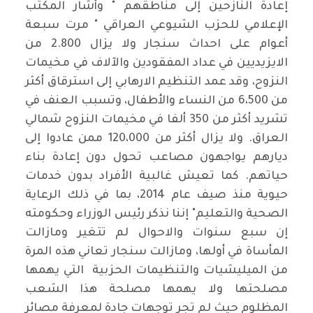
إعادة النازحين إلى مناطقهم " وأشار المكتب
الإعلامي للحزب الشيوعي العراقي " مرت سبعة
أعوام على احداث سنجار ولا يزال 2.800 من
الايزيديين في عداد المفقودين والآلاف في مخيمات
النزوح، وقد عمد التنظيم الارهابي إلى استرقاق أكثر
من 6،500 من النساء والأطفال، وتسبب العنف في
تشريد أكثر من 350 ألفا في مخيمات النزوح شمالي
العراق. ولا يزال أكثر من 120،000 ممن عادوا إلى
ديارهم يواجهون مصاعب تحول دون إعادة بناء
حياتهم. كما تعيش غالبية الأفراد بدون خدمات
حيوية منذ صيف عام 2014، بما في ذلك الرعاية
الصحية والتعليم" إننا نذكر رئيس الوزراء وحكومته
إن سبع سنوات والاحوال لم تتغير ومازالت
المأساة في أولها، ومازالت سنجار تعاني هذه المرة
من الميليشيات والتنظيمات الحزبية التي يهمها
مصلحتها ولا يهمها مصلحة هذا الشعب
المظلوم حيث لم تجر توجهات جادة لمعرفة مصائر