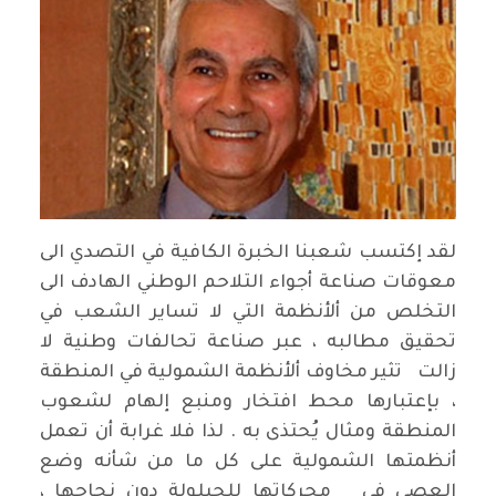
لقد إكتسب شعبنا الخبرة الكافية في التصدي الى
معوقات صناعة أجواء التلاحم الوطني الهادف الى
التخلص من أﻷنظمة التي لا تساير الشعب في
تحقيق مطالبه ، عبر صناعة تحالفات وطنية لا
زالت تثير مخاوف أﻷنظمة الشمولية في المنطقة
، بإعتبارها محط افتخار ومنبع إلهام لشعوب
المنطقة ومثال يُحتذى به . لذا فلا غرابة أن تعمل
أنظمتها الشمولية على كل ما من شأنه وضع
العصى في محركاتها للحيلولة دون نجاحها ،