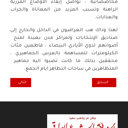
محاصصاتية ، تواصل إبقاء الأوضاع المزرية
الراهنة وتسبب المزيد من المعاناة والخراب
والعذابات.
لهذا وذاك هب العراقيون في الداخل والخارج إلى
صناديق الإنتخابات ولمراكز مدن بعيدة لمنح
أصواتهم لذوي الأيادي البيضاء ، قاطعين مئات
الكيلومترات للمساهمة بالعرس الجماهيري ،
محققين بذلك ما كانت تصبوا اليه جماهير
المتظاهرين في ساحات التظاهر ايام الجمع.
المقال السابق: عندما تكون الميليشيات اقوى من الجيش الوطني
المقال التالي: ما
السابق
التالي