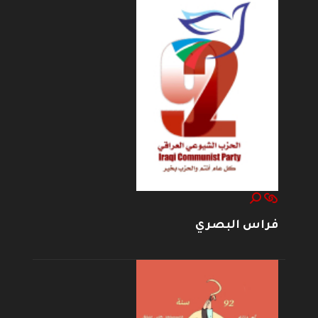
فراس البصري