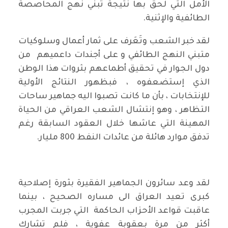
الأمل التي لحق بها نتيجة تبني نهج المحاصصة
الطائفية والإثنية.
لقد خبر الشعب وتَعَرف على ثمار أعمال وسلوكيات
متبني النهج الطائفي و على أجندات داعميهم من
دول الجوار في تحقيق أطماعهم بثروات هذا الوطن
الذي إستضعفوه ، فبظهور النتائج الأولية
للإنتخابات ، بأن ما كانت تصبوا اليه جماهير ساحات
التظاهر ، وهو إنتشال الشعب العراقي من الحياة
المهينة التي عاشها خلال العقود السابقة رغم
تدفق موارد هائلة من عائدات النفط 800 مليار.
لقد وعد سائرون الجماهير الفقيرة بثورة إصلاحية
كبرى تعيد العراق الى مساره الصحيح ، بينما
عاقبت قواعد الأحزاب الحاكمة التي جربت المجرب
أكثر من مرة بعقوبة عفوية ، فلم تشارك