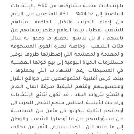
بالإنتخابات مقللة مشاركتها من 60% بالإنتخابات
الماضية إلى 44.52% . لكلا المذهبين على الرغم
من إدعاء الأحزاب والكتل الحاكمة تمثيلهم
للشعب لفظيا ، بينما الواقع يظهر إبتعادهم عن
ناسهم ، لا بل تناسوا تحقيق ما وعدوا به سائر
فئات الشعب ، وخاصة نصرة القوى المسحوقة
والمعدمة والمهشمة التي إضطرتها ظروف توفير
مستلزمات الحياة اليومية إلى بيع قوتها العضلية
في المسبطات رغم الشهادات التي يحملوها ،
بينما كرس أغلبية المتموضعين على مواقع القرار
ومحسوبيهم وقتهم لكيفية سرقة المال العام
والتمتع بثروات البلاد . قد تكون نتائج الإنتخابات
وراء حث الأغلبية العظمى منهم الخطى للهرب الى
أوطانهم الثانية ليكونوا في مأمن من المحاسبة
عن مسؤوليتهم عن ما أوصلوا الشعب والوطن
إلى ما عليه الآن . لهذا يسترعي الأمر من تحالف