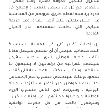
سائرون تشكيل حكومة بأسرع وقت ممكن ،
بالتعاون مع كل من يسعى للتغيير والإصلاح في
حدود برنامجه لقطع طريق هروبهم من المحاسبة
عن إحتلال داعش لثلث أرض العراق وعن جريمة
سبايكر التي لطخت سمعتهم أمام الأجيال
القادمة
إن إحداث تغيير كلي في العملية السياسية
المحاصصاتية سيعني أن أي شخص سيحتل مكانا
لتنفيذ واجبه الوطني الذي سطره سائرون
سيخضع للمراقبة من برلمانيين لا يشبهون ما
سبقهم ، وبالتالي سيخشىى المحاسبة التي فُقدت
لعهود ،وبذلك سينخفض منسوب عدم الإحساس
بما يريده المواطن من توفير مستلزمات حياته
اليومية ، وسيرتفع لدى الناس منسوب الروح
الوطنية ويواصلوا مكانتهم في إمتلاك القرار ،
وسيقفون بالضد من كل حكومة توافقية