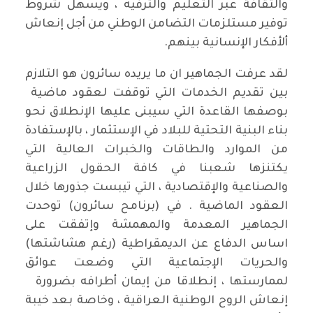
والثقافة عبر التعليم والترفيه ، ويسهل شروط
توفير مستلزمات التضامن الوطني من أجل إنعاش
ألأفكار الإنسانية بينهم.
لقد عرفت الجماهير ان ما يريده سائرون هو التلازم
بين تقديم الخدمات التي توقفت لعقود ماضية
بوصفها القاعدة التي سيبنى عليها الإنطلاق نحو
بناء البنية التحتية للبلاد في الإستثمار ، بالإستفادة
من الموارد والطاقات والخبرات العالية التي
يكتنزها شعبنا في كافة الحقول الزراعية
والصناعية والإقتصادية ، التي تيبست جذورها خلال
العقود الماضية . في (برنامح سائرون) توحدت
الجماهير المعدمة والمهمشة وإتفقت على
اساس الدفاع عن الديمقراطية (رغم هشاشتها)
والحريات الإجتماعية التي وضعت عوائق
لممارستها ، إنطلاقا من إيمان أطرافه بضرورة
إنعاش الروح الوطنية العراقية ، وخاصة بعد خيبة