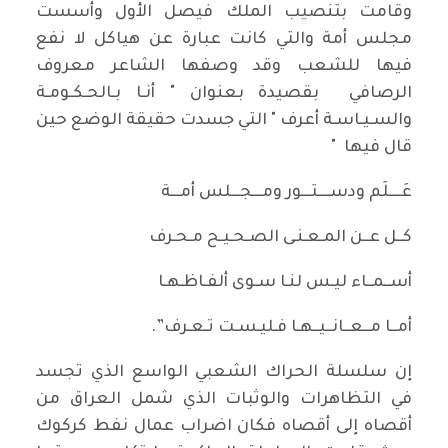
وقامت بتنصيب الملك فيصل الأول وأسست
مجلس أمة والتي كانت عبارة عن هياكل لا نفع
فيها للشعب وقد وصفها الشاعر معروف
الرصافي بقصيدة بعنوان " أنـا بـالحـكـومـة
والسـيـاسـة أعرف " التي جسدت حقيقة الوضع حين
قال فيها "
عَــــلَم ودســــتـــور ومـــجـــلس أمـــة
كــل عــن المـعـنـى الصـحـيـح مـحـرف
أســمــاء ليـس لنـا سـوى ألفـاظـهـا
أمــا مــعــانــيــهـا فـليـسـت تـعـرف”.
إن سلسلة الحراك الشعبي الواسع الذي تجسد
في التظاهرات والوثبات الذي شمل العراق من
أقصاه إلى أقصاه فكان اضراب عمال نفط كركوك