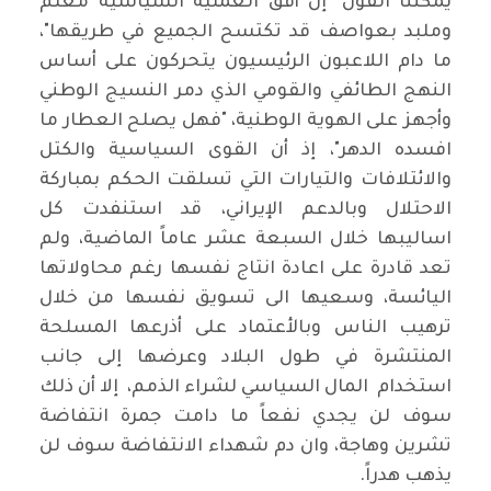
يمكننا القول" إن أفق العملية السياسية معتم
وملبد بعواصف قد تكتسح الجميع في طريقها"،
ما دام اللاعبون الرئيسيون يتحركون على أساس
النهج الطائفي والقومي الذي دمر النسيج الوطني
وأجهز على الهوية الوطنية، "فهل يصلح العطار ما
افسده الدهر"، إذ أن القوى السياسية والكتل
والائتلافات والتيارات التي تسلقت الحكم بمباركة
الاحتلال وبالدعم الإيراني، قد استنفدت كل
اساليبها خلال السبعة عشر عاماً الماضية، ولم
تعد قادرة على اعادة انتاج نفسها رغم محاولاتها
اليائسة، وسعيها الى تسويق نفسها من خلال
ترهيب الناس وبالأعتماد على أذرعها المسلحة
المنتشرة في طول البلاد وعرضها إلى جانب
استخدام المال السياسي لشراء الذمم، إلا أن ذلك
سوف لن يجدي نفعاً ما دامت جمرة انتفاضة
تشرين وهاجة، وان دم شهداء الانتفاضة سوف لن
يذهب هدراً.