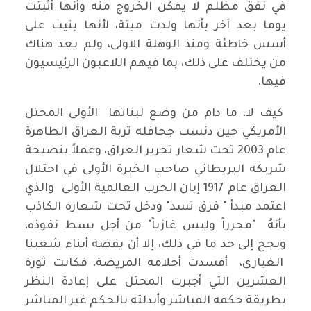
في نفق مظلم لا يمكن الخروج منه وأنها أثبتت
يوما بعد آخر بأنها ولدت ميتة، لأنها بنيت على
أسس خاطئة ومنذ الوهلة الاولى، ولم يعد هناك
من يختلف على ذلك، بما فيهم اللاعبون الرئيسيون
فيها.
كيف لا، ما دام من وضع لبناتها الأولى المحتل
الأمريكي حين دنست جحافله تربة العراق الطاهرة
عام 2003 تحت شعار تحرير العراق، وعملاً بنصيحة
شريكه البريطاني صاحب الخبرة الأولى في احتلال
العراق عام 1917 إبان الحرب العالمية الأولى والذي
اعتمد مبدأ " فرق تسد" ودخل تحت شعاره الكاذب
بأنهُ "محرراً وليس غازياً" من أجل بسط نفوذه،
ونجح إلى حد ما في ذلك، إلا أن يقضة أبناء شعبنا
الغيارى، أفسدت أحلامه المريضة، فكانت ثورة
العشرين التي أجبرت المحتل على إعادة النظر
بطريقة حكمه المباشر وأبدلته بالحكم غير المباشر