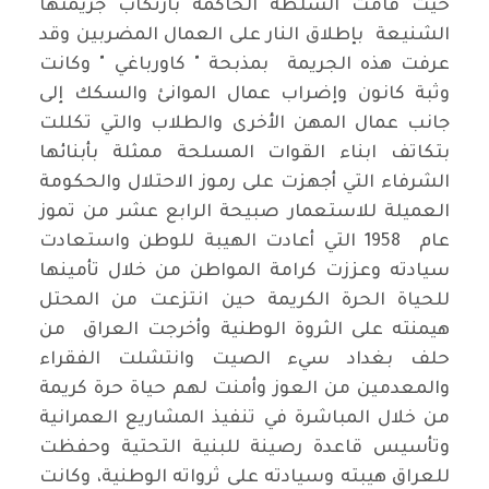
حيث قامت السلطة الحاكمة بارتكاب جريمتها
الشنيعة بإطلاق النار على العمال المضربين وقد
عرفت هذه الجريمة بمذبحة " كاورباغي " وكانت
وثبة كانون وإضراب عمال الموانئ والسكك إلى
جانب عمال المهن الأخرى والطلاب والتي تكللت
بتكاتف ابناء القوات المسلحة ممثلة بأبنائها
الشرفاء التي أجهزت على رموز الاحتلال والحكومة
العميلة للاستعمار صبيحة الرابع عشر من تموز
عام 1958 التي أعادت الهيبة للوطن واستعادت
سيادته وعززت كرامة المواطن من خلال تأمينها
للحياة الحرة الكريمة حين انتزعت من المحتل
هيمنته على الثروة الوطنية وأخرجت العراق من
حلف بغداد سيء الصيت وانتشلت الفقراء
والمعدمين من العوز وأمنت لهم حياة حرة كريمة
من خلال المباشرة في تنفيذ المشاريع العمرانية
وتأسيس قاعدة رصينة للبنية التحتية وحفظت
للعراق هيبته وسيادته على ثرواته الوطنية، وكانت