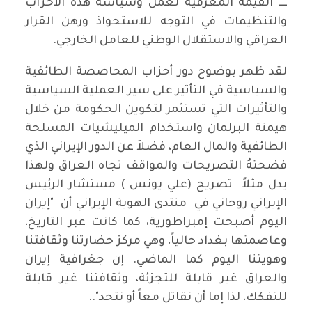
ــــ القيمة المعرفية لعمل وسياسة هذه الأحزاب
والتنظيمات في التوجه للاستحواذ ورهن القرار
العراقي والاستقلال الوطني للعامل الخارجي.
لقد ظهر بوضوح دور أحزاب المحاصصة الطائفية
والسياسية في التأثير على سير العملية السياسية
والتأثيرات التي تستثمر لتكوين الحكومة من خلال
هيمنة البرلمان واستخدام الميليشيات المسلحة
الطائفية والمال العام، فضلاَ عن الدور الإيراني الذي
فضحتهُ التصريحات والمواقف تجاه العراق ولهذا
يدل مثلاً تصريح (علي يونس ) مستشار الرئيس
الإيراني روحاني في منتدى الهوية الإيراني أن "إيران
اليوم أصبحت إمبراطورية، كما كانت عبر التاريخ،
وعاصمتها بغداد حالياً، وهي مركز حضارتنا وثقافتنا
وهويتنا اليوم كما الماضي. إن جغرافية إيران
والعراق غير قابلة للتجزئة، وثقافتنا غير قابلة
للتفكك، لذا إما أن نقاتل معاً أو نتحد"..