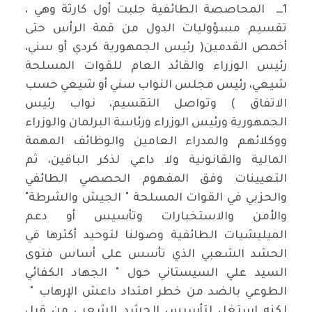
1ـــ المحاصصة الطائفية جلبت أول كارثة وهي ،
تقسيم مسؤوليات الدول من قمة الرأس حتى
أخمص القدمين( رئيس الجمهورية كردي أو سني،
رئيس الوزراء والقائد العام للقوات المسلحة
شيعي، رئيس مجلس النواب سني أو شيعي حسب
الاتفاق ) وتواصل التقسيم، نواب رئيس
الجمهورية ورئيس الوزراء ورئاسة البرلمان والوزراء
ووكلائهم والمدراء العامين والوظائف المهمة
المالية والقانونية ولا داعي لذكر الباقين، ثم
التعيينات وفق المفهوم الحصصي الطائفي
والحزبي في القوات المسلحة " الجيش والشرطة"
والأمن والاستخبارات وتأسيس أو دعم
الميليشيات الطائفية وصولنا لتوحيد أكثرها في
الحشد الشعبي الذي تأسس على أساس فتوى
السيد علي السيستاني حول " الجهاد الكفائي
الطوعي بالضد من خطر امتداد داعش الإرهاب "
لكنه استغل لتأسيس الحشد الشعبي من قبل