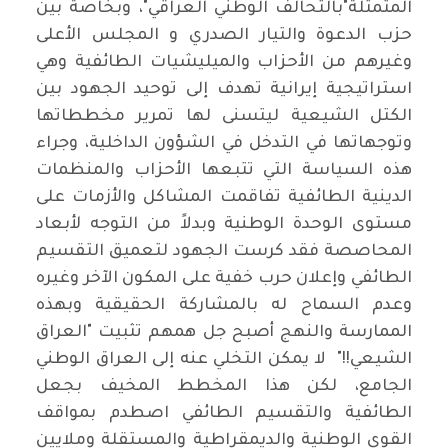
المتمثلة"بالتحالف الوطني العراقي"، وبخاصة بين
حزب الدعوة والتيار الصدري و المجلس الأعلى
وغيرهم من الأحزاب والميليشيات الطائفية وهي
استراتيجية إيرانية تهدف إلى توحيد الجهود بين
الكتل الشيعية ليتسنى لها تمرير مخططاتها
وتوجهاتها في التدخل في الشؤون الداخلية، وجراء
هذه السياسة التي تتبعها الأحزاب والمنظمات
الدينية الطائفية تفاقمت المشاكل والأزمات على
مستوى الوحدة الوطنية وبدلاً من التوجه لأبعاد
المحاصصة فقد كرست الجهود لتعميق التقسيم
الطائفي وإعلان حرب خفية على المكون الآخر وغيره
وعدم السماح له بالمشاركة الحقيقية وبهذه
الممارسة والنهج أصبح جل همهم تثبيت "العراق
الشيعي!!" لا يمكن التخلي عنه إلى العراق الوطني
الجامع، لكن هذا المخطط المخيف بجعل
الطائفية والتقسيم الطائفي اصطدم بمواقف
القوى الوطنية والديمقراطية والمستقلة وملايين