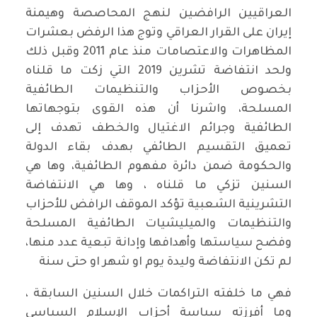
العراقيين الرافضين لنهج المحاصصة وهيمنة
إيران على القرار العراقي وتوج هذا الرفض بعشرات
المظاهرات والاعتصامات منذ عام 2011 وقبل ذلك
ولحد انتفاضة تشرين 2019 التي زكت ما قلناه
بخصوص الأحزاب والتنظيمات الطائفية
المسلحة، واشرنا أن هذه القوى بتوجهاتها
الطائفية وجرائم الاغتيال والخطف تهدف إلى
تعميق التقسيم الطائفي بهدف بقاء الدولة
والحكومة ضمن دائرة مفهوم الطائفية، وها هي
السنين تزكي ما قلناه ، وها هي الانتفاضة
التشرينية الشعبية تؤكد الموقف الرافض للأحزاب
والتنظيمات والميليشيات الطائفية المسلحة
وفضح سياستها وأهدافها وإدانة تبعية عدد منها،
لم تكن الانتفاضة وليدة يوم او شهر او حتى سنة
فهي ما خلفته التراكمات خلال السنين السابقة ،
وما أفرزته سياسة أحزاب الإسلام السياسي