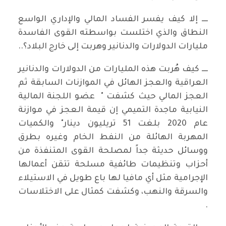
ــــ إلا كيف يفسر الفساد المالي والإداري الواسع
النطاق والذي اختلست بواسطته القوى الفاسدة
مليارات الدولارات والدنانير وهربت إلى خارج البلاد؟..
ــــ كيف هُربت هذه المليارات من الدولارات والدنانير
العراقية والعجز الهائل في الموازنات السابقة ثم
العجز المالي حيث كشفت " عضو اللجنة المالية
النيابية ماجدة التميمي إن قيمة العجز في موازنة
عام 2020 بلغت 51 تريليون دينار" والكميات
المهربة الهائلة من النفط الخام وغيره بطرق
ووسائل حديثة جداً لمصلحة القوى المتنفذة من
أحزاب وتنظيمات طائفية مسلحة تتقن أعمالها
الإجرامية مثل أي مافيا لها باع طويل في الاستيلاء
والسرقة والنهب، وكشفت كمثال على الاختلاسات
.