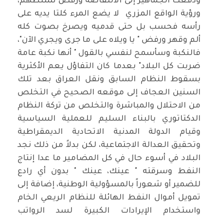
ودفعت الجماهير إلى الانتفاضة ورفض تسلطهم،
ورؤية الواقع المزري لا يضع المرء كلتا يديه على
رأسه فحسب بل حتى قدميه ويصرخ بصوت كله
ألم وقهر ورفض " يا ويلاه على ما جرى ويجري الآن"،
فالنكبة وسأسمح لنفسي بالقول " أنها نكبة عامة
ضربت كل البلاد" بعدما كان التفاؤل يعم الأكثرية
بسقوط النظام السابق ونقل العراق بعد تلك
السنين العجاف إلى موقعه الصحيح في التخلص
من الاحتلال والمباشرة والتخلص من تركة النظام
الدكتاتوري بالبناء السليم للعملية السياسية
وقيام الدولة المدنية الاتحادية الديمقراطية
وتحقيق العدالة الاجتماعية، لكن بدلاً من ذلك نجد
البلاد في أسوء حال في كل المضامير ما عدا إنتاج
النفط وسرقته " عينك، عينك " بدون أي رادع
للضمير أو شعوراً بالمسؤولية الوطنية، إضافة إلى
تمويل أموال النفط الهائلة للنظام الريعي الخام
واستخدام الإيرادات الكبيرة لسد الرواتب