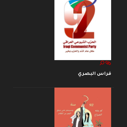
فراس البصري