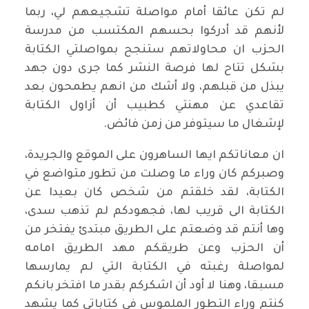
لم تكن عائقا أمام مواصلة تشجيعهم لي، ربما
ﻷنهم قد أدركوا بحسهم المكتسب من مدرسة
الحزب ان محاولاتهم ستنجح بمواصلتي الكتابة
بشكل تتاح لها فرصة النشر كما جرى دون جهد
يبذل من قبلهم، ولا أشك من انهم يطمحون بعد
تقاعدي عن مهنتي كطبيب أن أزاول الكتابة
لإشغال ما سيتوفر من زمن فائض.
ان معاناتكم ايها الساهرون على الموقع والجريدة،
وصبركم كان وراء ما وصلت من تطور متواضع في
الكتابة، لقد خلقتم من شخص كان بعيدا عن
الكتابة الى قريب لها، فجهودكم لم تذهب سدى،
وها أنتم قد وضعتم على الطريق مبتدئ يفتخر من
أن الحزب وعن طريقكم مهد الطريق امامه
لمواصلة رغبته في الكتابة التي لم يمارسها
مسبقا، وهنا لا أود أن اشكركم بقدر ما افتخر بانكم
كنتم وراء التطور الملموس في كتاباتي كما يشهد