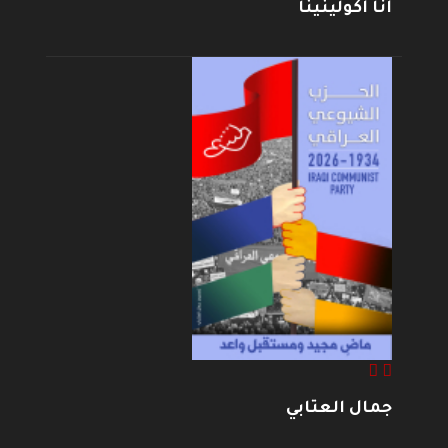
أنا أكولينينا
جمال العتابي