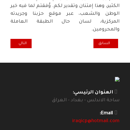
الكثير، وهذا إمتنان وتقدير لكم. وُفقتم لما فيه خير
الوطن والشعب، عبر موقع حزبنا وجريدته
المركزية، لسان حال الطبقة العاملة
والمحرومين.
المقال السابق: هل لروسيا القدرة لإحتواء الازمة السورية
المقال التالي: نر
السابق
التالي
العنوان الرئيسي:
ساحة الاندلس - بغداد - العراق
Email:
iraqicp@hotmail.com