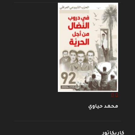
محمد حياوي
كاريكاتور