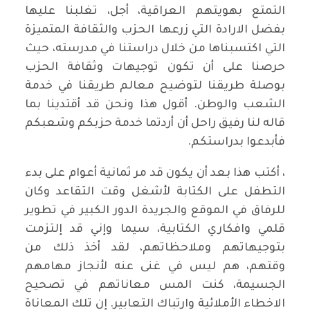
التمتع بهويتهم العراقية، أجل، تغلبنا عليها
بفضل الارادة التي زرعها الحزب والثقافة المتميزة
التي اكتسبناها من خلال دراستنا في مدرسته، حيث
حرصنا على أن تكون توجيهات وثقافة الحزب
بوصلة طريقنا لتوضيح معالم طريقنا في خدمة
الشعب والوطن. أقول هذا ونحن قد أقتدينا بما
قاله لنا رفيق راحل أن أردتما خدمة حزبكم وشعبكم
فأبدعوا بدراستكم.
، أكتب هذا بعد أن يكون قد مر ثمانية أعوام على بدء
التطفل على الكتابة لأشغل وقت التقاعد وكان
للرفاق في الموقع والجريدة الدور الكبير في تطوير
قلمي وافكاري الكتابية، سيما وإني قد إلتزمت
بتوجيهاتهم وملاحظاتهم، لقد أخذ ذلك من
وقتهم، هم ليس في غنى عنه ﻷنجاز مهامهم
الجسيمة، كنت المس معاناتهم في تصحيح
الاخطاء اﻷملائية وارتباك التعابير. إن تلك المعاناة