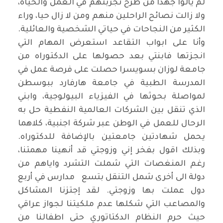
لم يألوا جهدا من طرح تجربتهم في العمل والحياة،
ولا زالت نصائح الراحلين منهم ومن لا زال حيا، وراء
الكثير من النجاحات في حياتي الشخصية والعائلية.
وأنا على ابواب التقاعد استعرض المهام التي
انجزتها فابنتي بعد حصولها على الدكتوراه من
جامعة لوزان بسويسرا حصلت على فرصة عمل في
المدرسة الطبية في جامعة هارفارد ببوسطن
لمواصلة بحوثها في الفيزياء البيولوجية، وابني
الذي تنقل بين الشركات العالمية النفطية حل به
الرحال للعمل في الوطن عبر شركة اجنبية، كلاهما
يحمل شهادتين جامعتين بالإضافة للدكتوراه.
وبذلك اقول بفخر إني وزوجتي قد أنهينا مهمتنا،
رغم المنغصات التي شملت التشرد واياهم من
دولة الى أخرى شمل التنقل بتسع مدارس في أربع
دول عملت بها وزوجتي. لقد إجتزنا المشاكل
والمصاعب التي شكلها عدم ملكيتنا لجواز عراقي
حيث حرم النظام الدكتاتوري حتى اطفالنا من