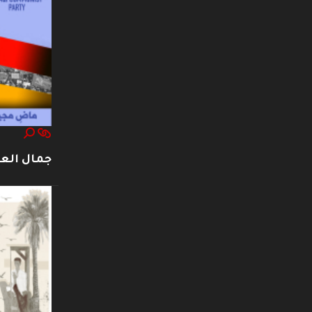
جمال العت