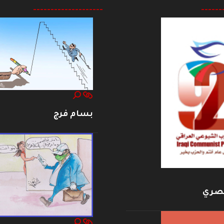
--------------------
------
بسام فرج
بصري