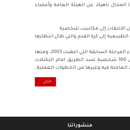
 المجال ناهيك عن الهيئة العامة وأعضاء
دون الالتفات إلى مكاسب شخصية
لطبيعية إلى كرة القدم والتي طال انتظارها
علماً ان الداعين الى الاصلاح والتغيير لديهم خطوات عملية ومنظمة لتنظيم الواقع الكروي وتجاوز اخطاء المرحلة السابقة التي اعقبت 2003، ومنها
اعداد لوائح تنظيمية للعمل الاتحادي وكذلك توسيع عدد اعضاء الهيئة العامة للاتحاد بما لا يقل عن 100 شخصية تسد الطريق امام التكتلات
اد العاملة فيه وغيرها من الخطوات العملية
.
المقال التالي: بعض فوائد هرطق
التالي
منشوراتنا