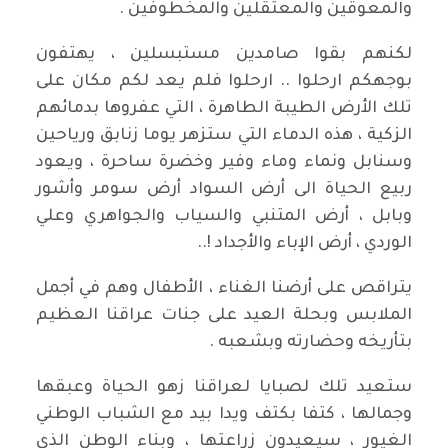
والمعوقين والمعتقلين والمخطوفين .
لكنهم بقوا صامدين مستبسلين ، يهتفون
بوجهكم ارحلوا .. ارحلوا فلم يعد لكم مكان على
تلك الأرض الطيبة الطاهرة ، التي عفروها بدمائهم
الزكية ، هذه الدماء التي ستزهر يوما زنابق ورياحين
وسنابل ونماء وماء وفير وخضرة ساحرة ، ويعود
ربيع الحياة الى أرض السواد أرض سومر وأشور
وبابل ، أرض المتنبي والسياب والجواهري وعلي
الوردي ، أرض الإباء والأجداد !..
يتراقص على أرضنا الغناء ، الأطفال وهم في أجمل
الملابس وبحلة العيد على جنات عراقنا العظيم
بتأريخه وحضارته وبشعبه .
ستعيد تلك لصبايا لعراقنا زهو الحياة وعبقها
وجمالها ، كتفا بكتف ويدا بيد مع الشباب الوطني
الغيور ، سيعيدون زراعتها ، وبناء الوطن الذي