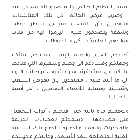
استمر النظام الطائفي والعنصري الفاسد في غيه
، وضرب عرض الحائط كل تلك المناشدات،
متوهمين بأن الشعب سيبقى ينتظر عطفا
وشفقة يتصدقون عليه ، ليرموا إليه من فتات
موائدهم العامرة ب، كل ما لذ وطاب .
أصابكم الغرور والعزة بالإثم ، وساقكم غبائكم
وجهلكم وفسادكم الى جهنم وسعيرها التي فتحها
عليكم من استحقرتموه وأذلتموه ، فوصلتم اليوم
الى ما أنتم عليه ، معتقدين بأن نهوض الشعب
وشبيبته وشبابه الأنقياء الصابرين ، أمر أشبه
بالخيال !..
وتوهمتم مرة ثانية حين فتحتم ، أبواب التجهيل
على مصارعها ، وسمحتم لعصابات الجريمة
والمخدرات والقمار والدعارة ، لدفع تلك الشبيبة
الفتية المتطلعة للغد الأسعد ، وخانتكم مخيلتكم