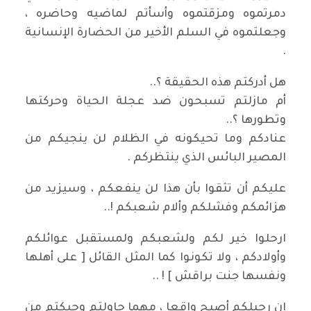
دمرتموه ومزقتموه وأسأتم لماضيه وحاضره ،
وجعلتموه في السلم الأخير من الحضارة الإنسانية
.
هل أدركتم هذه الحقيقة ؟..
أم مازلتم تسبحون ضد عجلة الحياة وحركتها
وتطورها ؟..
عنادكم وما تحيكونه في الظلام لن ينجيكم من
المصير البائس الذي ينتظركم .
عليكم أن تثقوا بأن هذا لن ينفعكم ، وسيزيد من
هزائمكم وفشلكم وألام شعبكم !..
ارحلوا خير لكم ولشعبكم ولمستقبل عوائلكم
وأولادكم ، ولا تكونوا كما المثل القائل [ على أهلها
ونفسها جنت براقش ] ! ..
إن رحيلكم أصبح واقعا ، مهما حاولتم وحبكتم من