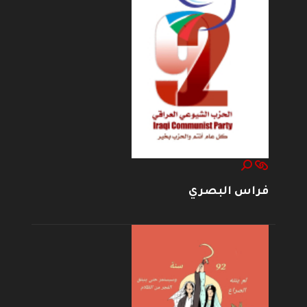
فراس البصري