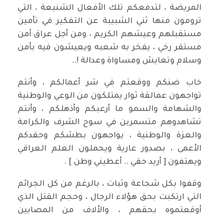
المريضة ، لتدفعكم تلك الأفعال الشنيعة ، التي
ترومون منها ثني الشبيبة عن التفكير في تأمين
مستقبلهم وعيشهم الكريم ، ومن أجل عراق أمن
مستقر رخي ، يفخر به شعبه ويعيشون فيه بأمن
وسلام وتعايش ومساواة وعدالة !..
خاب ضنكم ووقعتم في شر أعمالكم ، وأنتم
تواجهون عمالقة ثوار يمتلكون من الوعي والوطنية
والشهامة والسمو ما أرعبكم وأذهلكم ، وأنتم
تشاهدوهم متسمرين في سوح الشرف والكرامة
والعزة والوطنية ، يواجهون بطشكم وحقدكم
الأعمى ، بصدور عارية ويحملون العلم العراقي
ويهتفون [ أريد حقي .. أعطيني وطن ] .
وقفوا بكل شجاعة وثبات ، بالرغم من كل الجرائم
التي ارتكبت بحق هؤلاء الرجال ، وحجم القتل الذي
أوقعتموه بحقهم ، والألاف من المصابين