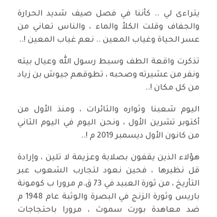
يتراءى لي .. كأننا في فصل صيف شديد الحرارة
والجفاف وقلت الكلأ والماء ، والناس تعاني من
عسر الحياة وغياب المعين .. نعم غياب المعين !..
تذكرت واقعة الطف وسبط رسول الله وعيال بيته
ونفر من عشيرته وصحبه ، تطوقهم جيوش بن زياد
من كل مكان !..
اليوم شعبنا وثواره والثائرات ، ومنذ الأول من
أكتوبر تشرين الأول ، ونحن اليوم في اليوم الثاني
من كانون الأول ديسمبر 2019 م !..
هؤلاء الذين يقفون بصلابة وعزيمة لا تلين ، وإرادة
قل نظيرها ، فحين نعود لتجارب الشعوب عبر
التأريخ ، من ثورة العبيد في 73 ق.م مرورا ب كومونة
باريس وثورة الزنج في البصرة والوثبة عام 1948 م
ضد معاهدة بورت سموث ، مرورا باحتجاجات