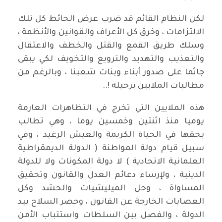
لكن النظام القائم قد ضرب عرض الحائط كل تلك
الالتزامات ، وخرق كل الأعراف والقوانين والأنظمة ،
وسلك طريق القمع والقتل والخطف والاعتقال
والتعذيب والتهديد والترويع والتخويف لكي يبقى
جاثما على صدور أبناء وبنات شعبنا ، وبالرغم من
مطالبات الملايين برحيله !..
هذه الملايين التي تخرج في التظاهرات العارمة
يوميا منذ اثنتين وخمسين يوما ، وهي تطالب
بحقها في الحياة الكريمة والعيش الرغيد ، وفي
سبيل قيام دولة المواطنة ( الدولة الديمقراطية
العلمانية الاتحادية ) لا دولة المكونات ولا للدولة
الدينية ، ولإرساء دعائم العدل والقانون وتحقيق
المساواة ، وحل الميليشيات والحشد وكل
العصابات الخارجة عن القانون ، وحصر السلاح بيد
الدولة ، والفصل بين السلطات واستتباب الأمن