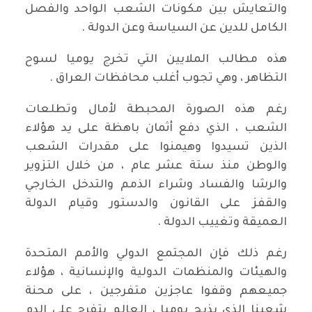
والتعايش بين مكونات الشعب الواحد والفصل
الكامل للدين عن السياسة وعن الدولة .
هذه مطالب الملايين التي تخرج يوميا لسوح
التظاهر ، وهي تجوب أغلب محافظات العراق .
رغم هذه الصورة المحبطة لأمال وتطلعات
الشعب ، الذي دفع أثمان باهظة على يد هؤلاء
الذين تسيدوا وهيمنوا على مقدرات الشعب
والوطن منذ ستة عشر عام ، من خلال التزوير
والرشا والفساد وشراء الذمم والتدخل الخارجي
والقفز على القانون والدستور وقيام الدولة
العميقة وتغييب الدولة .
رغم ذلك فإن المجتمع الدولي والأمم المتحدة
والهيئات والمنظمات الدولية والإنسانية ، هؤلاء
جميعهم وقفوا عاجزين متفرجين ، على محنة
شعبنا الذي يذبح يوميا ، العالم يتفرج على الدم