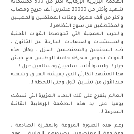
الهجمة البربرية الإرهابية أكثر من 500 خمسمائة
شهيد وأكثر من 20000 عشرين ألف جريح ومصاب
وأكثر من ألف معوق ومئات المعتقلين والمغيبين
والمختطفين من سوح التظاهر !..
والحرب الهمجية التي تخوضها القوات الأمنية
والميليشيات والعصابات الخارجة عن القانون ،
ضد المحتجين والمعتصمين العزل ، وكأن هذه
القوات تخوض معركة حامية الوطيس مع جيش
جرار !.. وليسوا أُناسا سلميين ومسالمين عزل !..
هذا المشهد الكارثي الذي يعيشه العراق وشعبه
منذ الأول من تشرين الأول وحتى اللحظة !..
العالم يتفرج على تلك الدماء الغزيرة التي تسفك
يوميا على يد هذه الطغمة الإرهابية القاتلة
المجرمة !..
رغم هذه الصورة المروعة والمقززة الصادمة ،
ومقاومة المعتصمين بصدورهم العارية ، وهم