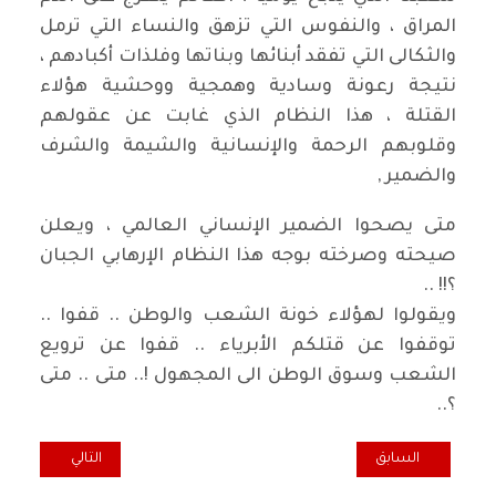
المراق ، والنفوس التي تزهق والنساء التي ترمل
والثكالى التي تفقد أبنائها وبناتها وفلذات أكبادهم ،
نتيجة رعونة وسادية وهمجية ووحشية هؤلاء
القتلة ، هذا النظام الذي غابت عن عقولهم
وقلوبهم الرحمة والإنسانية والشيمة والشرف
والضمير ,
متى يصحوا الضمير الإنساني العالمي ، ويعلن
صيحته وصرخته بوجه هذا النظام الإرهابي الجبان
؟!! ..
ويقولوا لهؤلاء خونة الشعب والوطن .. قفوا ..
توقفوا عن قتلكم الأبرياء .. قفوا عن ترويع
الشعب وسوق الوطن الى المجهول !.. متى .. متى
؟..
المقال السابق: لا تتجاهلوا التأريخ الحقيقي لإنطلاق الأنتفاضة!
المقال التالي: م
السابق
التالي