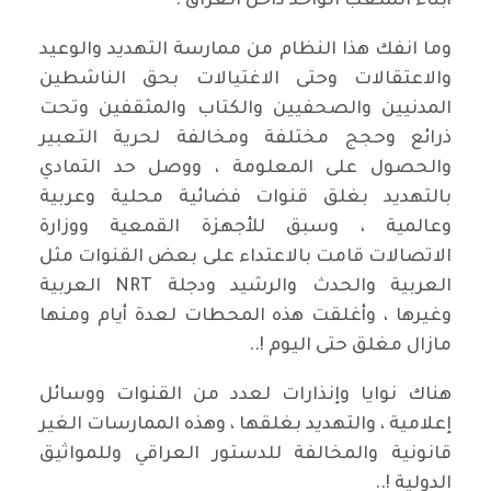
أبناء الشعب الواحد داخل العراق .
وما انفك هذا النظام من ممارسة التهديد والوعيد
والاعتقالات وحتى الاغتيالات بحق الناشطين
المدنيين والصحفيين والكتاب والمثقفين وتحت
ذرائع وحجج مختلفة ومخالفة لحرية التعبير
والحصول على المعلومة ، ووصل حد التمادي
بالتهديد بغلق قنوات فضائية محلية وعربية
وعالمية ، وسبق للأجهزة القمعية ووزارة
الاتصالات قامت بالاعتداء على بعض القنوات مثل
العربية والحدث والرشيد ودجلة NRT العربية
وغيرها ، وأغلقت هذه المحطات لعدة أيام ومنها
مازال مغلق حتى اليوم !..
هناك نوايا وإنذارات لعدد من القنوات ووسائل
إعلامية ، والتهديد بغلقها ، وهذه الممارسات الغير
قانونية والمخالفة للدستور العراقي وللمواثيق
الدولية !..