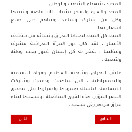
المجيد ، شهداء الشعب والوطن .
المجد والعزة والفخر بشباب الانتفاضة وشيبها
وكل من شارك وساعد وساهم على صنع
انتصاراتها .
المجد كل المجد لصبايا العراق ونسائه من مختلف
الأعمار ، لقد كان دور المرأة العراقية مشرف
وعظيما ، يفخر به كل إنسان غيور يحب وطنه
وشعبه .
عاش العراق وشعبه العظيم وقواه التقدمية
والديمقراطية ، التي ساهمت ودعمت وشاركت
الانتفاضة الباسلة صمودها واصرارها على تحقيق
النصر المؤزر ، هذه القوى المناضلة ، وسعيها لبناء
عراق مزدهر رخي سعيد .
المقال السابق: سفارة تسقينا حليبا من أثار الناقة!
المقال التالي: اقد
السابق
التالي