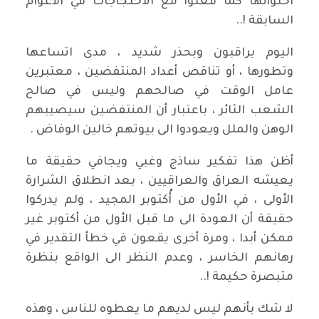
احتوائها كما فعلوا مع الاحتجاجات في الأعوام
السابقة !..
اليوم يراقبون وبحذر شديد ، مدى اتساعها
وتطورها ، أو تناقص أعداد المنتفضين ، معتبرين
عامل الوقت في صالحهم وليس في صالح
الشعب الثائر ، باعتبار أن المنتفضين سيصيبهم
الوهن والملل ويعودوا الى بيوتهم خالين الوفاض .
أظن هذا تفكير ساذج وغبي ويجافي حقيقة ما
يعيشه العراق والعراقيين ، بعد انطلاق الشرارة
الأولى ، في الأول من أُكتوبر المجيد ، ولم يدركوا
حقيقة أن العودة الى ما قبل الأول من أكتوبر غير
ممكن أبدا ، ومرة أخرى يقعون في خطأ التقدير في
رهانهم الخاسر ، وعدم النظر الى الواقع بنظرة
متبصرة حكيمة !..
لا شك بأنهم ليس لديهم ما يعطوه للناس ، وهذه