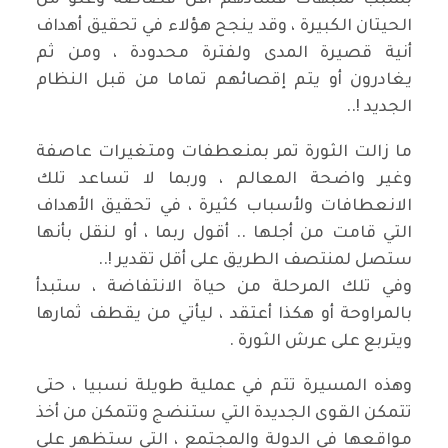
بسبب شبهات فسادهم أقل فضاضة وغلو من
الحيتان الكبيرة ، وقد ينجح هؤلاء في تحقيق أهداف
أنية قصيرة المدى ولفترة محدودة ، ومن ثم
يغادرون أو يتم إقصائهم تماما من قبل النظام
الجديد !..
ما زالت الثورة تمر بمنعطفات ومتغيرات عاصفة
وغير واضحة المعالم ، وربما لا تساعد تلك
الانعطافات ولأسباب كثيرة ، في تحقيق الأهداف
التي قامت من أجلها .. أقول ربما ، أو لنقل بأنها
ستصل لمنتصف الطريق على أقل تقدير !..
وفي تلك المرحلة من حياة الانتفاضة ، ستبدأ
بالمراوحة أو هكذا أعتقد ، ليأتي من يقطف ثمارها
ويتربع على عرش الثورة .
وهذه المسيرة تتم في عملية طويلة نسبيا ، حتى
تتمكن القوى الجديدة التي ستنضج وتتمكن من أخذ
مواقعها في الدولة والمجتمع ، التي ستظهر على