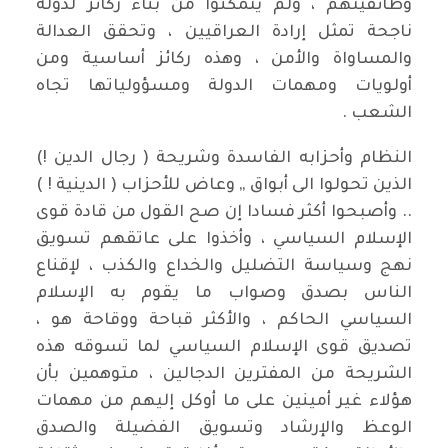
وطائفيتهم ، ولم يتمكنوا من بناء ركائز لدولة
ناجحة تمثل إرادة العراقيين ، وتحقق العدالة
والمساواة والأمن ، وهذه ركائز أساسية ومن
أولويات ومهمات الدولة ومسؤولياتها تجاه
الشعب .
النظام وأحزابه الفاسدة وشريحة ( رجال الدين !)
الذين تحولوا الى أبواق ,, وعاض للأحزاب ( الدينية ! )
.. وأصبحوا أكثر فسادا إن صح القول من قادة قوى
الإسلام السياسي ، وأخذوا على عاتقهم تسويق
نهج وسياسة التضليل والخداع والكذب ، لإقناع
الناس بصدق وصواب ما يقوم به الإسلام
السياسي الحاكم ، والأكثر قباحة ووقاحة هو ،
تصديق قوى الإسلام السياسي لما تسوقه هذه
الشريحة من المفترين الدجالين ، متوهمين بأن
هؤلاء غير أمينين على ما أوكل إليهم من مهمات
الوعظ والإرشاد وتسويق الفضيلة والصدق