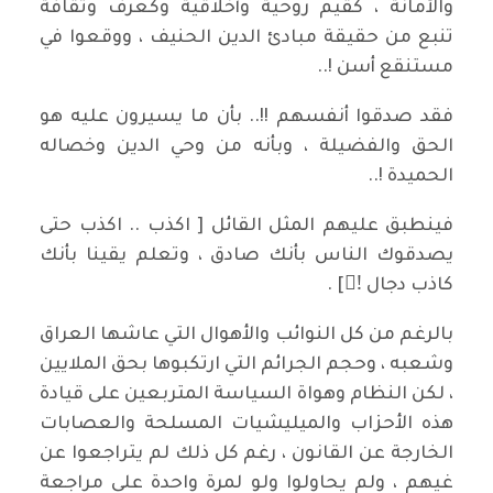
والأمانة ، كقيم روحية وأخلاقية وكعرف وثقافة
تنبع من حقيقة مبادئ الدين الحنيف ، ووقعوا في
مستنقع أسن !..
فقد صدقوا أنفسهم !!.. بأن ما يسيرون عليه هو
الحق والفضيلة ، وبأنه من وحي الدين وخصاله
الحميدة !..
فينطبق عليهم المثل القائل [ اكذب .. اكذب حتى
يصدقوك الناس بأنك صادق ، وتعلم يقينا بأنك
كاذب دجال !ّ] .
بالرغم من كل النوائب والأهوال التي عاشها العراق
وشعبه ، وحجم الجرائم التي ارتكبوها بحق الملايين
، لكن النظام وهواة السياسة المتربعين على قيادة
هذه الأحزاب والميليشيات المسلحة والعصابات
الخارجة عن القانون ، رغم كل ذلك لم يتراجعوا عن
غيهم ، ولم يحاولوا ولو لمرة واحدة على مراجعة