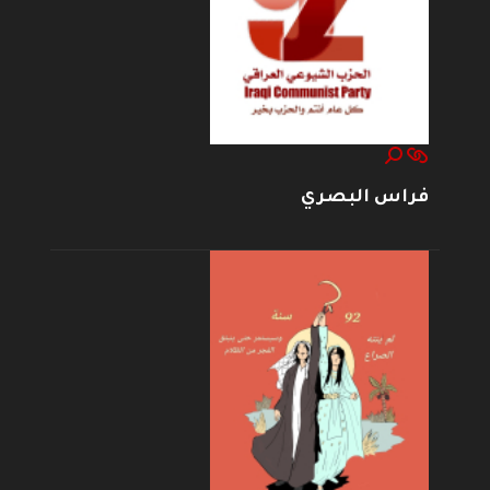
فراس البصري