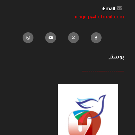
Email:
iraqicp@hotmail.com
بوستر
--------------------