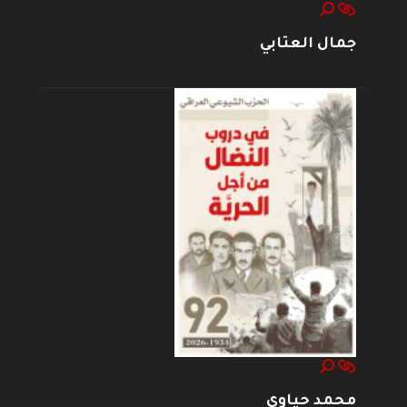
جمال العتابي
محمد حياوي