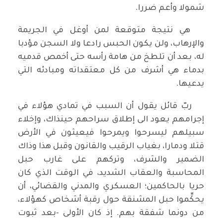
شمولا وأعم ضررا.
هي نتيجة متوقعة لمن أوغل في الجريمة
والإرهاب، ولن يكون الحبس رادعا ولا السجن مؤدبا
له، بعد أن تلطخ من هامة رأسه حتى أخمص قدميه
بدماء هي أشرف من كل معتقداته ومبادئه التي
يدعيها.
ربّ قائل يقول أن السبب في تمادي هؤلاء في
إجرامهم يعود الى إطلاق سراحهم حينذاك، وإخلاء
سبيلهم ليسرحوا ويمرحوا فيعيثون في الأرض
قتلا ودمارا، بغياب الرقيب والقانون وقبل هذا وذاك
الضمير والشرف، وتركهم على غارب حبل
المحاسبة والعقاب الشديد، في الوقت الذي كان
حريا بالحاكمين؛ العسكري والمدني والقضائي، أن
يحكِّموا حبل المشنقة حول رقبة أشخاص كهؤلاء،
من دونما شفقة بهم. إذ كان الأولى -بعد ثبوت