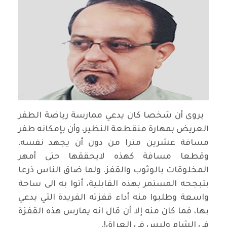
يروى أن شخصا كان يدعي ممارسة رياضة الطفر
العريض بمهارة منقطعة النظير، وأن بإمكانه طفر
مسافة عشرين مترا من دون أن يجهد نفسه،
وقطعا مسافة كهذه لايحققها حتى أمهر
المخلوقات بالوثوب والقفز. ولما ضاق الناس ذرعا
بتبجحه المستمر بهذه القابلية، أتوا به الى ساحة
واسعة وطلبوا منه أداء قفزته الفريدة التي يدعي
بها، فما كان منه إلا أن قال انه يمارس هذه القفزة
في الشام وليس في العراق!.