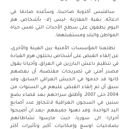
ساقتبس أكذوبة صاحبنا، وسأعده صادقا في
ادعائه، بغية المقارنة -ليس إلا- بأشخاص هم
اليوم يطفون على سطح الأحداث التي تمس حياة
المواطن والبلد ومستقبلهما.
تطلعنا المؤسسات الأمنية بين الفينة والأخرى،
عن إلقاء القبض على أشخاص يحتلون هرم القيادة
في تنظيم داعش البارزين في العراق، وأحيانا يقول
مصدر أمني في تصريحات مقتضبة، أن بعضهم
كانوا قد خدموا في الجيش العراقي السابق، وقد
سبق أن تم إلقاء القبض عليهم في السنوات من
2004 حتى 2007. وأطلق سراحهم بعد قضاء بضع
سنين في السجون العراقية لاتتجاوز عدد أصابع
اليد الواحدة. وقد ذهبوا جميعهم -بعد ان أصبحوا
أحرارا- الى سوريا، حيث مارسوا نشاطاتهم
بصلاحيات اوسع وإمكانيات أكبر وتأثيرات أكثر