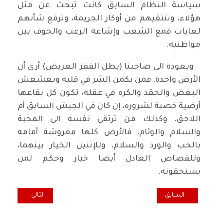
سياسة النظام السابق كانت تبحث عن مثل
هؤلاء، وتنتقيهم من أوكار الجريمة، وترفع شأنهم
لغايات قمع الشعب وإشاعة الرعب والخوف بين
مواطنيه.
وبعودة الى صاحبنا (بطل القفز العريض) أرى أن
الأرض واحدة، فمن يكمن الشر في قلبه ويعشعش
البغض والحقد والكره في عقله، تكون كل بقاعها
أرضية خصبة لشروره، إن كان في الجيش السابق أم
اللاحق. وكذلك من ترتقي نفسه الى المحبة
والسلام والوئام، فالأرض كلها مفروشة أمامه
بالحب والورد والسلام، وللإثنين الخيار بينهما،
وللقصاص العادل أيضا خيار وحكم لمن
يستحقونه.
المقال السابق: تجارب واعدة في مسار الانتقال نحو الطاقة المتجددة
المقال التالي: ما
السابق
التالي