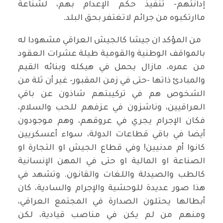
إدانتهم- تنفيذ حكم الإعدام بهم، لشناعة
ماارتكبوه من جرائم لاتغتفر بحق البلد.
من المؤكد ان جيشا كالجيش العراقي مشهودا له
بالمواقف الوطنية والقومية طيلة عشرات العقود
من عمره، مازال يحمل في هيكله وبنائه القيم
والمبادئ ذاتها -حتى في زمن المقبور- غير أن ثلة من
الشخوص هم في تركيبتهم شاذون عن باقي
العراقيين، وناشزون في عزفهم للحب والسلام،
فكان الإجرام يجري في عروقهم، وهم موجودون
أيضا في باقي قطاعات الدولة، سواء أعسكريين
كانوا أم مدنيين! وفي قطاع الجيش او التجارة او
الصناعة او المالية او حتى في المهن الإنسانية
كالطب والصيدلة واللغات والقانون. وتشهد في
هذا صور عديدة للوحشية والإجرام والسادية، كان
أبطالها يحتلون الصدارة في المجتمع العراقي،
ومنهم من لم يكن في مناصب قيادية، لكن