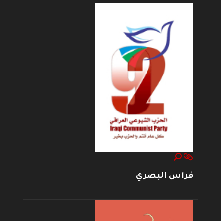
فراس البصري