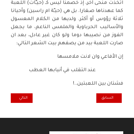
اتخذت منحى آخر، إذ خصمنا ليس كـ (حيـّات) اللعبة
كما عهدناها صغارا. بل هي (حيـّة ام راسين) وأحيانا
ثلاثة رؤوس أو أكثر. ولديها من الكلام المعسول
والأساليب الحرباوية والملمس الناعم، ما يجعل
الفوز من نصيبها دوما ولو كان غير عادل، بعد ان
صارت اللعبة بيد من يصفهم بيت الشعر التالي:
إن الأفاعي وان لانت ملامسها
عند التقلب في أنيابها العطب
فشتان بين اللعبتين..!
المقال السابق: ما هو الأنسب للعراق ــ الحكم البرلماني أم الحكم الرئاسي 
المقال التالي: التس
السابق
التالي