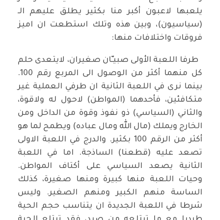
يلعبها لاعبون أكبر منا بكثير يطلق عليهم الـ
(سياسيون)، وبين هذه وتلك استطعت ان اميز
فروقات واختلافات منها:
طرفا اللعبة الأولى صبيـّان صغيران، لايتعدى حلم
كل منهما أكثر من الوصول الى المربع رقم 100.
بينما نرى في اللعبة الثانية ان طرفي العملية غير
متكافئين، فأحدهما (المواطن) لاحول له ولاقوة،
والثاني (السياسي) ذو نفوذ وقوة من الداخل ومن
الخارج ويملك (مال الله ومال عباده) ويطمح لما هو
أكثر من الرقم 100 بكثير. والدرج في اللعبة الاولى
تصعد عليه (قطعنا) الساذجة. اما في اللعبة
الثانية يصعد السياسي على أكتاف المواطن.
وحيات اللعبة منها كبيرة ومنها صغيرة، كذلك
الساسة منهم الكبير ومنهم الصغير. وليس
شرطا في اللعبة الجديدة ان يتناسب حجم الحية
طرديا مع ما تبتلعه من صيد، فقد تبتلع الحية