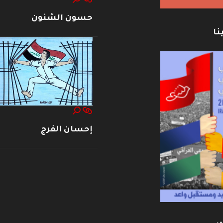
حسون الشنون
نا
إحسان الفرج