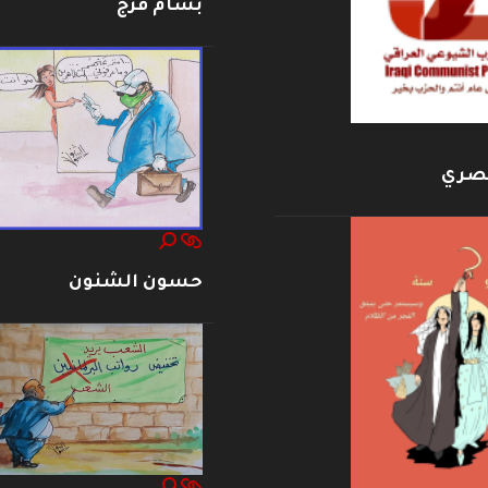
بسام فرج
بصري
حسون الشنون