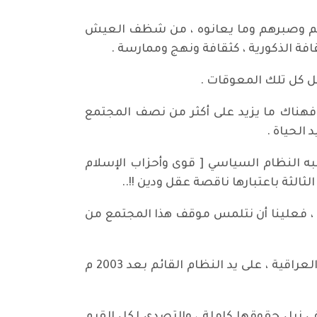
فاحهم وصبرهم وما يعانوه ، من شظف العيش
افة الذكورية ، كثقافة ونهج وممارسة .
ل كل تلك المعوقات .
 فهناك ما يزيد على أكثر من نصف المجتمع
الحياة .
به النظام السياسي [ قوى وأحزاب الإسلام
ثالثة باعتبارها ناقصة عقل ودين !!..
ه ، فعلينا أن نتلمس موقف هذا المجتمع من
ونعلم جيدا ويعلم الجميع ، مقدار الحيف والظلم والاضطهاد والقمع والمصادرة الذي عانت منه المرأة العراقية ، على يد النظام القائم بعد 2003 م