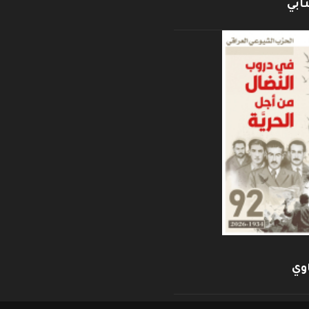
ابي
وي