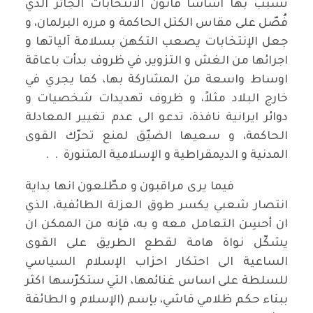
تسبب بها اساساً قانون الانتخابات الجائر الذي
فُصّل على مقاس الكتل الحاكمة و مرره البرلمان، و
جعل الإنتخابات يصعب التكهن بسلامة آلياتها و
اجرائها من الغش و التزوير، في ظروف بدأت باعاقة
اوساط واسعة من المشاركة بها، كما يجري في
خارج البلاد مثلاً، و ظروف تهديدات شخصيات و
دوائر ايرانية نافذة، تدعو الى عدم تغيير المعادلة
الحاكمة، و سعيها الضيّق لمنع تحرّك القوى
المدنية و الديمقراطية و الإسلامية المتنورة . .
فيما يرى مراقبون و مطّلعون انها بداية
انتصار شعبي يكسر طوق العزلة الطائفية، الذي
ان أحسِن التعامل معه و به، فإنه من الممكن ان
يشكّل نواة هامة لقطع الطريق على القوى
الساعية الى احتكار احزاب الإسلام السياسي
للسلطة على اساس غنائمها، التي ستكرّسها اكثر
ببناء حكم ظلامي فاشي، بإسم (الإسلام و الطائفة