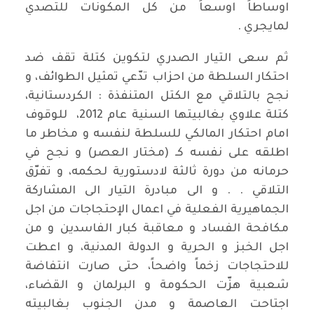
اوساطاً اوسعاً من كل المكونات للتصدي
لمايجري .
ثم سعى التيار الصدري لتكوين كتلة تقف ضد
احتكار السلطة من احزاب تدّعي تمثيل الطوائف، و
نجح بالتلاقي مع الكتل المتنفذة : الكردستانية،
كتلة علاوي بغالبيتها السنية عام 2012، للوقوف
امام احتكار المالكي للسلطة لنفسه و مخاطر ما
اطلقه على نفسه كـ (مختار العصر) و نجح في
حرمانه من دورة ثالثة لادستورية لحكمه، و تفرّق
التلاقي . . و الى مبادرة التيار الى المشاركة
الجماهيرية الفعلية في اعمال الإحتجاجات من اجل
مكافحة الفساد و معاقبة كبار الفاسدين و من
اجل الخبز و الحرية و الدولة المدنية، و اعطت
للاحتجاجات زخماً واضحاً، حتى صارت انتفاضة
شعبية هزّت الحكومة و البرلمان و القضاء،
اجتاحت العاصمة و مدن الجنوب بغالبيته