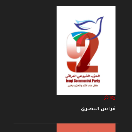
فراس البصري