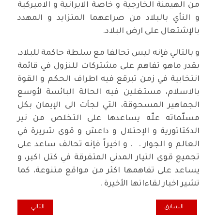
من الهيمنة الخارجية و خاصة الايرانية و الاميركية
و النأي بالبلاد من صراعهما المتزايد و المهدد
بالإشتعال على ارض البلاد.
و بالتالي فإنه ليس تحالفا مع سلطة حاكمة للبلاد،
بقدر ماهو تفاهم على مشتركات للنزول في قائمة
انتخابية في زمن تبرقع فيه اطراف الحكم و القوة
بالاسلام، مستغلين فيه الحالة البائسة لأوسع
الجماهير المسحوقة، التي لجأت الى الإيمان بكل
مسلّماته علّه يساعدها على التخلص من نير
الدكتاتورية و الإحتلال و داعش و قوى شريرة في
العالم و الجوار . . و اخيراً فإنه تحالف ساعد على
تجميع قوى التيار المدني المتفرقة في كتل اكبر، و
يساعد على تفاهمها اكثر من مواقع متنوعة، كما
تشير اخبار لقاءاتها الأخيرة .
المقال السابق: التغيير والإصلاح قضية المحرومين والكادحين الوطنية
المقال التالي: هل
السابق
التالي