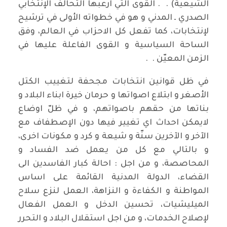
الشيعية) . . القوى التي ارعبها التحالف الإنتخابي
الصدري ـ المدني و هو في خطواته الأولى في ترشيح
لإنتخابات، كما تفعل كل الاحزاب في العالم، وفق
الساحة السياسية و القوى الفاعلة عليها في
الزمن المعيّن . .
في ظل قوانين انتخابات مجحفة لتغييب الكتل
الأصغر و ابتلاع اصواتها و حرمان خيرة ابناء البلاد و
بناتها من حقهم باصواتهم، و في ظلّ اوضاع
لايمكن احداث اي تغيير فيها دون الإصطفاف مع
الآخر و الآخرين سنّة و شيعة و كرد و مكونات اخرى،
و بالتالي مع كل من يعمل ضد الفساد و
المحاصصة، و من اجل : احالة كبار الفاسدين الى
القضاء، الدولة المدنية القائمة على اساس
المواطنة و الكفاءة و النزاهة، العمل لنزع سلاح
الميليشيات، تحسين الدخل و العمل الفعال
لإصلاح الخدمات، و من اجل استقلال البلاد و التحرر