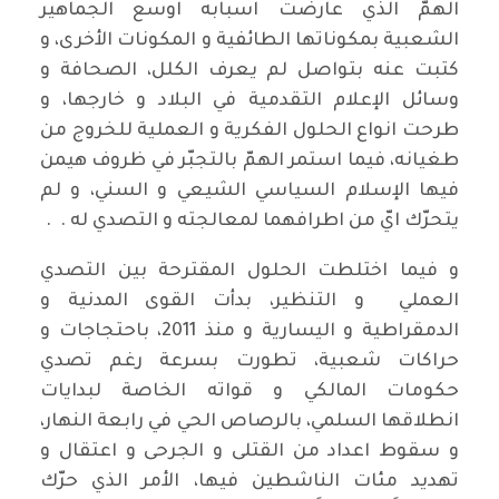
الهمّ الذي عارضت اسبابه اوسع الجماهير
الشعبية بمكوناتها الطائفية و المكونات الأخرى، و
كتبت عنه بتواصل لم يعرف الكلل، الصحافة و
وسائل الإعلام التقدمية في البلاد و خارجها، و
طرحت انواع الحلول الفكرية و العملية للخروج من
طغيانه، فيما استمر الهمّ بالتجبّر في ظروف هيمن
فيها الإسلام السياسي الشيعي و السني، و لم
يتحرّك ايّ من اطرافهما لمعالجته و التصدي له . .
و فيما اختلطت الحلول المقترحة بين التصدي
العملي و التنظير، بدأت القوى المدنية و
الدمقراطية و اليسارية و منذ 2011، باحتجاجات و
حراكات شعبية، تطورت بسرعة رغم تصدي
حكومات المالكي و قواته الخاصة لبدايات
انطلاقها السلمي، بالرصاص الحي في رابعة النهار،
و سقوط اعداد من القتلى و الجرحى و اعتقال و
تهديد مئات الناشطين فيها، الأمر الذي حرّك