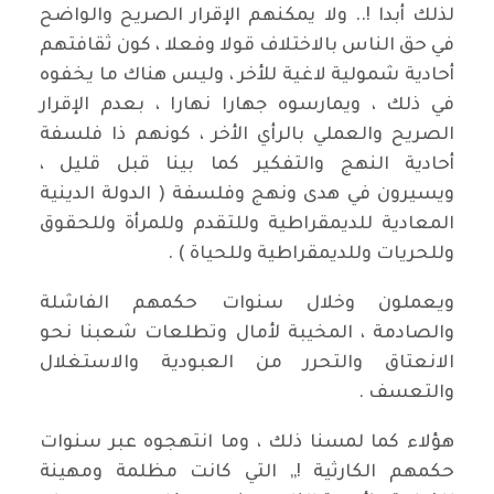
لذلك أبدا !.. ولا يمكنهم الإقرار الصريح والواضح
في حق الناس بالاختلاف قولا وفعلا ، كون ثقافتهم
أحادية شمولية لاغية للأخر ، وليس هناك ما يخفوه
في ذلك ، ويمارسوه جهارا نهارا ، بعدم الإقرار
الصريح والعملي بالرأي الأخر ، كونهم ذا فلسفة
أحادية النهج والتفكير كما بينا قبل قليل ،
ويسيرون في هدى ونهج وفلسفة ( الدولة الدينية
المعادية للديمقراطية وللتقدم وللمرأة وللحقوق
وللحريات وللديمقراطية وللحياة ) .
ويعملون وخلال سنوات حكمهم الفاشلة
والصادمة ، المخيبة لأمال وتطلعات شعبنا نحو
الانعتاق والتحرر من العبودية والاستغلال
والتعسف .
هؤلاء كما لمسنا ذلك ، وما انتهجوه عبر سنوات
حكمهم الكارثية !,, التي كانت مظلمة ومهينة