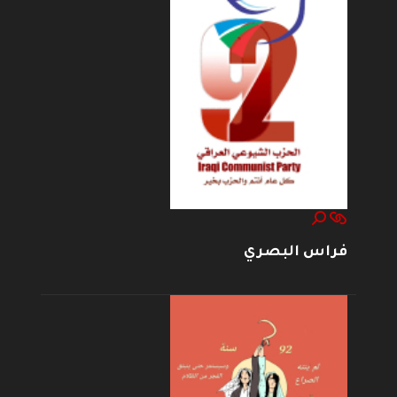
فراس البصري