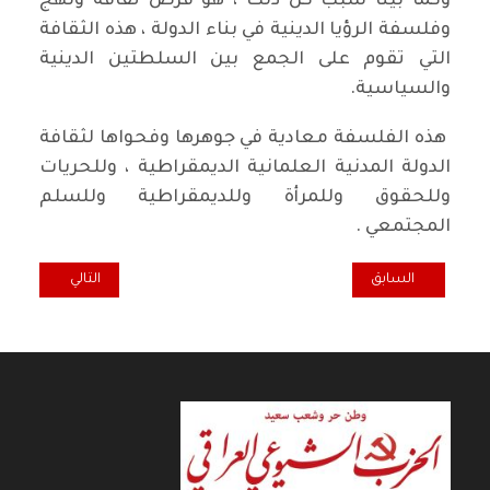
وكما بينا سبب كل ذلك ، هو فرض ثقافة ونهج
وفلسفة الرؤيا الدينية في بناء الدولة ، هذه الثقافة
التي تقوم على الجمع بين السلطتين الدينية
والسياسية.
هذه الفلسفة معادية في جوهرها وفحواها لثقافة
الدولة المدنية العلمانية الديمقراطية ، وللحريات
وللحقوق وللمرأة وللديمقراطية وللسلم
المجتمعي .
المقال السابق: لتتجدد احزاننا بهذا اليوم المشؤوم
المقال التالي: جما
السابق
التالي