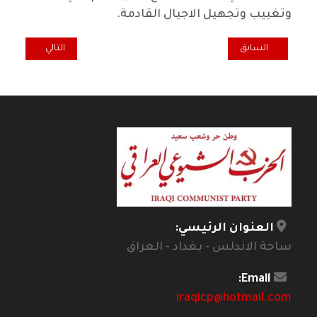
وتغييب وتجهيل الاجيال القادمة.
المقال السابق: الرأسمالية المعولمة ومناهضة التبعية والتهميش
المقال التالي: الثو
السابق
التالي
العنوان الرئيسي:
ساحة الاندلس - بغداد - العراق
Email:
iraqicp@hotmail.com