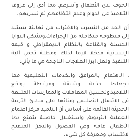
الخوف لدى الأطفال وأسرهم, مما أدى إلى عزوف
التلاميذ عن الدوام وعدم انتظامهم ثم تسربهم.
أن الحد من التسرب والاقتراب من نهايته يستند
إلى منظومة متكاملة من الإجراءات,وتشكل النوايا
الحسنة والقناعة بالنظام الديمقراطي و قيمه
الإنسانية مدخلا لازما لذلك ومظلة تحمي آلية
التنفيذ, ولعل ابرز العلاجات الناجحة هي ما يأتي:
ـ الاهتمام بالمرافق والخدمات التعليمية مما
يجعلها جذابة وشيقة ومرتبطة بواقع
التلاميذ,وتحسين المعاملات والممارسات المتبعة
في الاتصال التعليمي وبنائها على مبادئ التربية
الحديثة القائمة على أساس أن التلميذ مركز اهتمام
العملية التربوية, واستغلال خاصية يتمتع بها
الأطفال عامة وهي الفضول والذهن المتفتح
لاكتساب ومعرفة كل شيء.