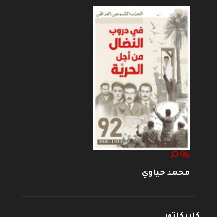
محمد حياوي
كاريكاتور