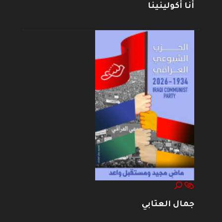
أنا أكولينينا
جمال العتابي