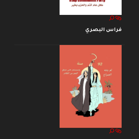
فراس البصري