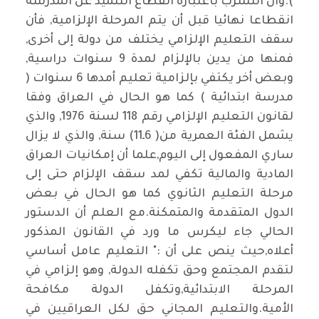
).وان التسرب باعتباره انقطاع التلميذ عن المدرسة
انقطاعا نهائيا قبل أن يتم المرحلة الإلزامية, فأن
سقف التعليم الإلزامي يختلف من دولة إلى أخرى,
فمنها من يدين بالإلزام لمدة 9 سنوات دراسية,
وبعض أخر يكتفي بإلزامية تعليم أمدها 6 سنوات (
مدرسة ابتدائية ) كما هو الحال في العراق وفقا
لقانون التعليم الإلزامي رقم 118 لسنة 1976, والذي
يشمل الفئة العمرية من( 6ـ11) سنة, والذي لا يزال
ساري المفعول إلى اليوم,علما أن إمكانيات العراق
المادية والمالية تكفي لمد سقف الإلزام حتى إلى
مرحلة التعليم الثانوي كما هو الحال في بعض
الدول المتقدمة والمتمكنة.مع العلم أن الدستور
الحالي جاء ليكرس ما ورد في القانون المذكور
أعلاه,حيث ينص على أن :" التعليم عامل أساسي
لتقدم المجتمع وحق تكفله الدولة, وهو إلزامي في
المرحلة الابتدائية,وتكفل الدولة مكافحة
الأمية.والتعليم المجاني حق لكل العراقيين في