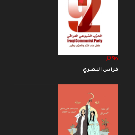
فراس البصري