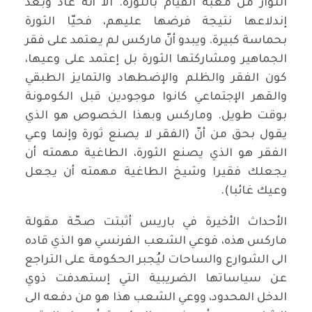
الثوار من مغبّة القيام بالثورة. الا أنه عاد وبعد
إندلاعها نتيجة فرضها عليهم، فحيّا الثورة
بحماسة كبيرة. ويبدو أنّ ماركس لم يعتمد على فقر
الجماهير ومشاركتها الثورة بل إعتمد على وعيها،
كون الفقر والظلم والإضطهاد والتمايز الطبقي
والقهر الإجتماعي كانوا موجودين قبل الكومونة
بوقت طويل. وماركس وبهذا الخصوص هو الذي
يقول بحق من أنّ (الفقر لا يصنع ثورة وإنما وعي
الفقر هو الذي يصنع الثورة، الطاغية مهمته أن
يجعلك فقيرا وشيخ الطاغية مهمته أن يجعل
وعيك غائبا).
الأحداث الأخيرة في باريس أثبتت صحّة مقولة
ماركس هذه، فوعي الشعب الفرنسي هو الذي قاده
الى الشوارع والساحات ليُجبر الحكومة على التراجع
عن سياساتها الضريبية التي إستهدفت ذوي
الدخل المحدود، ووعي الشعب هذا هو من دفعه الى