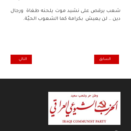
شعب يرقص على نشيد موت يلحنه طغاة ورجال
دين .. لن يعيش بكرامة كما الشعوب الحيّة.
المقال السابق: الجهود الدولية والتضحيات الشعبية لإقرار حقوق الانسان
المقال التالي: يومي
السابق
التالي