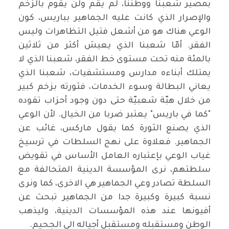
بمصير شعبنا ووطننا، لم يقم ولن يقوم بالزخم
والإصرار الذي كانت عليه الجماهير بباريس، كون
الوعي هناك هو من أشعل فتيل التظاهرات وليس
الفقر. أمّا شعبنا الذي يعيش أكثر من ثلاثين
بالمئة منه تحت مستوى خط الفقر، شعبنا الذي لا
يمتلك أبناءه مدارس ومستشفيات، شعبنا الذي
يعاني البطالة وسوء الخدمات، فثورته بزخم كبير
من خلال هبّة شعبيّة حتى دون وجود أحزاب تقوده
"كما في باريس" يعتبر ضربا من الخيال. لأن الوعي
الذي يصنع الثورة كما يقول ماركس، غائب عن
الجماهير. فعلاوة على نهج السلطات في ترسيخ
غياب الوعي بإعتباره العامل الأساس في تقويض
سلطتهم، نرى المؤسسة الدينية المتحالفة مع
السلطة تصادر وعي الجماهير هي الاخرى، كما ونرى
نسبة كبيرة وكبيرة جدا من الجماهير تبحث عن
أفيونها عند هذه المؤسسات الدينية، وليذهب
الوطن ومستقبله ومستقبل أجياله الى الجحيم.