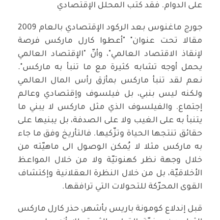
على الدوام. فقد كتب المحلل الإقتصادي
جورج ماغنوس بعد الركود الإقتصادي بالعام 2009
مقالا تحت عنوان" "أعطوا كارل ماركس فرصة
لإنقاذ الاقتصاد العالمي"، وأنّ "الإقتصاد العالمي
يحمل أوجه تشابه كثيرة مع ما تنبأ به ماركس".
نعم لقد تنبأ ماركس بمأزق رأس المال العالمي
ولكنه ليس بنبي، بل فيلسوف وإقتصادي وعالم
إجتماع. والفيلسوف الذي مثل ماركس لا يبني ما
يتنبأ به على الغيب ولا على الصدفة، بل يبنيها على
حقائق تنتجها الحياة وتزّكيها. فالتأريخ وفق ما جاء
به ماركس مثلا لا يُمكن الوصول الى ماهيّته من
خلال وجهة نظر كهنوتيّة ولا من خلال المواعظ
الأخلاقيّة، بل من خلال النظرة العقلانية وإكتشاف
القوى المحرّكة للتحولات التي ترافقها.
قبل إندلاع كومونة باريس بأشهر، حذر كارل ماركس