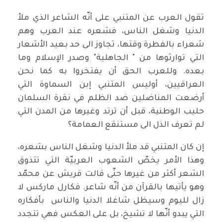
تقول العرب عن المتنبي على أنّه الشاعر الذي ملأ
الدنيا وشغل الناس، فشعره عند العرب وهم
شعراء بالفطرة وقتها، تجاوز الى حد بعيد الأشعار
التي توارثوها من " الجاهلية" وصدر الإسلام وما
بعده. وللعرب الحق أن يفتخروا به كما نحن
العراقيين، أوليس المتنبي إبن السماوة التي
أرضعت المناضلين ضد الظلم في نقرة السلمان
حليب الوطنية، قبل أن ترتد وغيرها من المدن التي
لم تعرف الذل الى مستنقع العمامة؟
إن كان المتنبي قد ملأ الدنيا وشغل الناس بشعره،
وهذا الأمر يخصّ الشعوب العربيّة التي تتذوق
الشعر أكثر من غيرها حتّى قالت قريش عن محمّد
وهو يأتيها بالقرآن من أنّه شاعر. فكارل ماركس لا
زال لليوم وسيظل شاغلا الدنيا والناس بأفكاره
التي يبدو أنّها لا تشيخ، بل على العكس فهي تتجدد