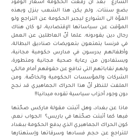
الشارع بعد أن رفعت الحكومة أسعار الوقود
بضع سنتات. ولم يكن هذا الشعب ينزل وبهذه
القوّة الى الشوارع ليجبر الحكومة عن التراجع ولو
المؤقت عن سياساتها الإقتصادية، لو كان هناك
رجال دين يقودونه. علما أنّ العاطلين عن العمل
في فرنسا يتمتعون بتعويضات صناديق البطالة،
وأطفالهم يدرسون في مدارس حكومية مجانية،
ويستفادون من رعاية صحية مجانية ومتطورة،
ولهم نقاباتهم التي تدافع عن حقوقهم أمام مالكي
الشركات والمؤسسات الحكومية والخاصّة. ومن
الملفت للنظر أنّ هذا الحراك الجماهيري قد نجح
دون وجود أحزاب سياسية تقوده ميدانيا!!
ماذا عن بغداد، وهل أثبتت مقولة ماركس صحّتها
فيها كما أثبتت صحّتها في باريس؟ الجواب نعم،
كون الحراك الجماهيري الذي يدفع الحكومة ببغداد
للتراجع عن حجم فسادها وسرقاتها وإستهتارها