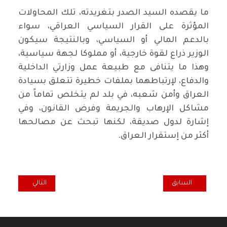
ما يقصده السيد الصدر بتغريدته، تلك المحاولات
المؤثرة على القرار السياسي العراقي، سواء
بالدعم المالي أو السياسي، وبالنتيجة سيكون
الوزير ذراع لقوة خارجية، أو مملوكا لجهة سياسية،
وهذا ما يتنافى مع طبيعة عمل وزارتي الداخلية
والدفاع، لإرتباطهما بملفات خطيرة تتعلق بسيادة
العراق وأمن شعبه، في بلد لم يتخلص تماماً من
مشاكل الإرهاب والجريمة وفرض القانون، وفي
إشارة لدول صديقة، لكنها تبحث عن مصالحها
أكثر من إستقرار العراق.
المقال التالي: هل
المقال السابق: "الدكة العشائرية" بين الأرهاب وإعادة انتاج العشيرة ـ م
السابق
التالي