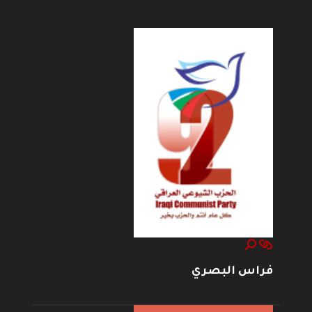
فراس البصري