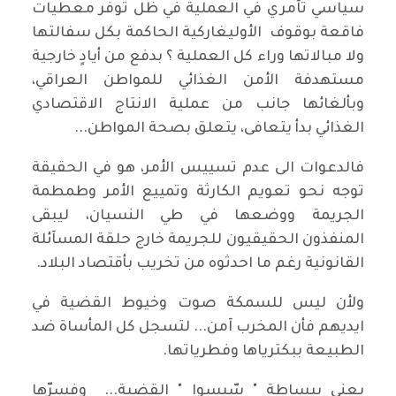
سياسي تآمري في العملية في ظل توفر معطيات
فاقعة بوقوف الأوليغاركية الحاكمة بكل سفالتها
ولا مبالاتها وراء كل العملية ؟ بدفع من أيادٍ خارجية
مستهدفة الأمن الغذائي للمواطن العراقي،
وبألغائها جانب من عملية الانتاج الاقتصادي
الغذائي بدأ يتعافى، يتعلق بصحة المواطن...
فالدعوات الى عدم تسييس الأمر، هو في الحقيقة
توجه نحو تعويم الكارثة وتمييع الأمر وطمطمة
الجريمة ووضعها في طي النسيان، ليبقى
المنفذون الحقيقيون للجريمة خارج حلقة المسآئلة
القانونية رغم ما احدثوه من تخريب بأقتصاد البلاد.
ولأن ليس للسمكة صوت وخيوط القضية في
ايديهم فأن المخرب آمن... لتسجل كل المأساة ضد
الطبيعة ببكترياها وفطرياتها.
يعني ببساطة " سّيسوا " القضية... وفسرّها