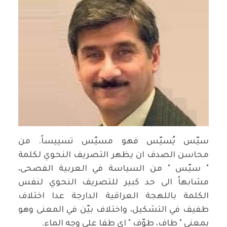
سيّس يُسيّس فهو مسيّس تسييساً. من
محاسن الصدف ان يظهر التصريف النحوي لكلمة
" سيّس " من السياسة في العربية الفصحى،
مشابهاً الى حد كبير للتصريف النحوي لنفس
الكلمة باللهجة العراقية الدارجة عدا اختلاف
طفيف في التشكيل، واختلاف بيّن في المعنى وهو
بمعنى " طاف، طوّف " اي طفا على وجه الماء.