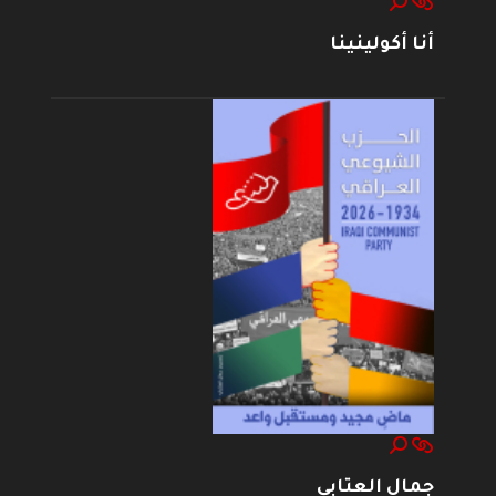
أنا أكولينينا
جمال العتابي