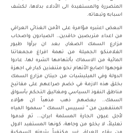
المتضررة والمستفيدة الى الأدلاء بدلاها، لكشف
اسبابه وتبعاته.
البعض اعتبره مؤامرة على الأمن الغذائي العراقي
من اعداء متربصين حاقدين.. الصيادون واصحاب
مزارع السمك الصغار، بعد ان برأوا طيور
الفلامنكو الجميلة من تهمة افراغ مجمعاتنا
المائية من الاسماك بألتهامها الشره لها، عادوا
فوجهوا اصابع الأتهام نحو متنفذين كبار في اجهزة
الدولة وفي الميليشيات من حيتان مزارع السمك
بخلق هذه الازمة في خضم صراعهم على مفاتيح
مناطق النفوذ السياسي ومغاليق التحكم بأسواق
السمك.. بعضهم ذهب مذهباً ان هؤلاء
المنتفعين من " تسييس السمك " سمموا المياه
لأجل عيون الجارة المسلمة ايران... ثم قدموا
تعليلاً، لا يخلو من وجاهة، كونها المستفيد الاول
من بقاء العراق غير مكتفياً بثروته السمكية