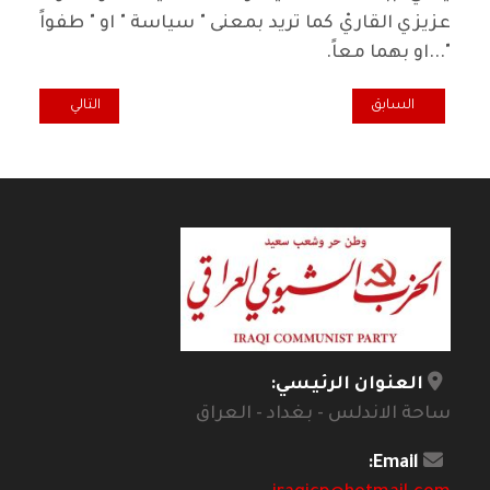
عزيزي القاريْ كما تريد بمعنى " سياسة " او " طفواً
"...او بهما معاً.
المقال السابق: قصور بيضاء في منطقة خضراء
المقال التالي: الم
السابق
التالي
العنوان الرئيسي:
ساحة الاندلس - بغداد - العراق
Email: