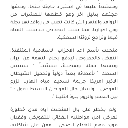
ومعتمداً عليها في استيراد حاجته منها. ودعمّوا
حجتهم بدليل آخر وهو قطعها للعشرات من
الروافد والانهار التي كانت تصب في روافد نهر دجلة
وفي اهوارنا، مما سبب انخفاض مناسيب المياه
فيها وتراجع ثروتنا السمكية.
متحدث بأسم احد الاحزاب الاسلامية المتنفذة،
انتفض كالمقروص ليدفع بحزم التهمة عن ايران
وينفيها جملة وتفصيلاً، مسيّساً " تسييس
السمك " بأعطائه بعداً دولياً وتحميل الشيطان
الاكبر امريكا جريمة تسميم مياه انهارنا لزرع
الفوضى... ولسان حال المواطن البسيط يقول : "
بين العجم والروم بلوة ابتلينا ".
ولم يخطر على بال المتحدث اياه مدى خطورة
تعرض امن مواطنيه الغذائي للتقويض وفقدان
مورد مهم للغذاء الصحي... فمن على شاكلته،