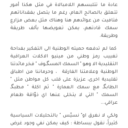
عادة ما تتلبسهم اللامبالاة في مثل هكذا أمور
تتعلق بالصالح العام، رغم ما يتصل بفقداناتهم
فتافيت من عوائدهم هنا وهناك مثل بعض مزارع
سمك قادتهم، يمكن تعويضها بألف طريقة
وطريقة.
كما لم تدفعه حميته الوطنية الى التفكير بفداحة
تغييب رمز وطني من مينيو الاكلات العراقية
التقليدية الا وهو " السمك المسگـوف " فخر مائدتنا
الوطنية وعلامتنا الفارقة ، وحرماننا من اطباق
تقليدية اخرى، عزيزة على قلب كل مواطن مثل "
الطابگـ مع سمك العمارة " ثم اكلة " مطبگـ
السمك " التي لا يتخلى عنها اي ذوّاقة طعام
عراقي...
ولكي لا نغرق او" نسيّس " بالتحليلات السياسية
كثيراً، نقول ببساطة : كيف يمكن نفي وجود غرض