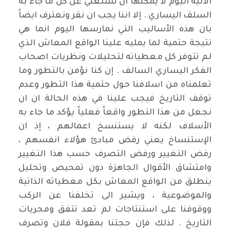
الآنية اليوم لا يمكنها ان تستغني عن كل ما جاء به
السلف اليساري . إلا اننا يجب ان نقر ونعترف ايضاً
بان هذه الأساليب التي نمارسها اليوم انما هي
نتيجة حتمية لما يمليه علينا الواقع المعاش الذي
لم تتوفر كل معطياته لتحليلات ونظريات اصحاب
الفكر اليساري السالف . إن كنا نؤمن بالتطور وما
تعلمناه من اسلافنا حول حتمية هذا التطور وعدم
توقف التاريخ فيجب علينا في هذه الحالة ان ان
نجعل من هذا التطور واقعاً فعلياً يؤكد ما جاء به
الأسلاف لكنه لا يستنسخ اعمالهم ، إذ ان
الإستنساخ يعني رفض مبادئ هؤلاء انفسهم ،
رفض التغيير ورفض التصرف حسب هذا التغيير
وامتشاق الأقوال الجاهزة دون تمحيص وتحليل
ينطلق من الواقع المعاش بكل معطياته الذاتية
والموضوعية ، ويشير الى تخلفنا عن الركب
ووقوفنا على استنتاجات لم تعد تتفق ومجريات
التاريخ . لذلك فإن حجتنا بمقولة فلان وتصرف