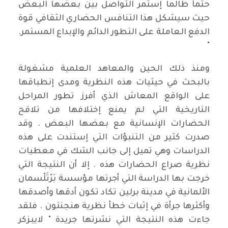
حتمآ طالما إستمر التواصل بين بعضها البعض
حيث سيشكل هذا التنافس الحضاري الثقافي قوة
الدفع العاملة على التطور الدائم والإبداع المستمر.
"
ومنذ ذلك الحين والمعاهد العلمية مشغولة
بالبحث في حيثيات هذه النظرية ومدى إنطباقها
على الواقع المعاش الذي أفرز تطور المراحل
التاريخية التي لم يمنع إختلافها من تلاقح
الحضارات الإنسانية مع بعضها البعض . وقد
صدرت كثير من التنبؤات التي إستندت على هذه
الدراسات وهي تميل إلى جانب الشك في معطيات
نظرية صراع الحضارات هذه . إلا أن النتيجة التي
خرجت بها الدراسة التي أجرتها مؤسسة بَرْتَلْسمان
الألمانية في مدينة برلين تكاد تكون أدقها وأصدقها
وأكثرها جرأة في إثبات خطأ نظرية هنجنتون . فلقد
جاءت هذه النتيجة التي نشرتها جريدة " لايبزكر