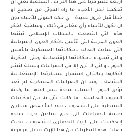
اربعة عشر قرناً على هذا الثراث . السلفية تعني ان
تحكمنا نحن الأحياء ما رآه الموتى من صحيح او
خطأ قبل قرون عديدة . اي حكم الموتى للأحياء دون
ان يكون للأحياء رأي مغاير في ذلك . وسلفية الفكر
هذه التي التصقت بالخطاب الإسلامي تبنتها
القوى الغربية التي تتأسى بافكار القوى الإمبريالية
التي سادت العالم بامكاناتها العسكرية بالأمس
والتي تسوده بامكاناتها الإقتصادية وحتى الفكرية
اليوم ، والتي لا ترى إلا في الصراعات وسيلة لنشر
افكارها وبالتالي استمرار سيطرتها الإستغلالية
البشعة . وبما ان الصراعات العسكرية لم تعد
تؤدي اليوم ، لأسباب عديدة ليس اقلها ما ولدته
الحروب العالمية ، ما كانت تأتي به من إمكانيات
السيطرة على الشعوب ، فقد لجأ بعض منظري
حتمية الصراعات الى خلق ميادين حرب جديدة
إنعكست على الإرث الحضاري للشعوب ، بحيث
جعلت هذه النظريات من هذا الإرث قنابل موقوتة