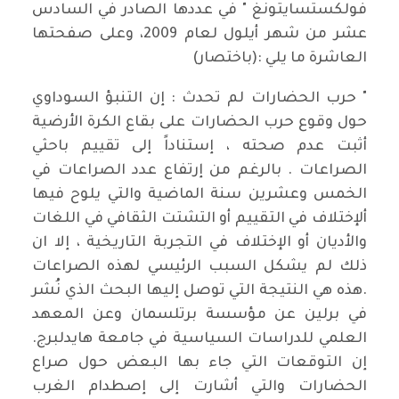
فولكستسايتونغ " في عددها الصادر في السادس
عشر من شهر أيلول لعام 2009، وعلى صفحتها
العاشرة ما يلي :(باختصار)
" حرب الحضارات لم تحدث : إن التنبؤ السوداوي
حول وقوع حرب الحضارات على بقاع الكرة الأرضية
أثبت عدم صحته ، إستناداً إلى تقييم باحثي
الصراعات . بالرغم من إرتفاع عدد الصراعات في
الخمس وعشرين سنة الماضية والتي يلوح فيها
ألإختلاف في التقييم أو التشتت الثقافي في اللغات
والأديان أو الإختلاف في التجربة التاريخية ، إلا ان
ذلك لم يشكل السبب الرئيسي لهذه الصراعات
.هذه هي النتيجة التي توصل إليها البحث الذي نُشر
في برلين عن مؤسسة برتلسمان وعن المعهد
العلمي للدراسات السياسية في جامعة هايدلبرج.
إن التوقعات التي جاء بها البعض حول صراع
الحضارات والتي أشارت إلى إصطدام الغرب