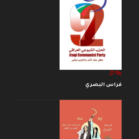
فراس البصري