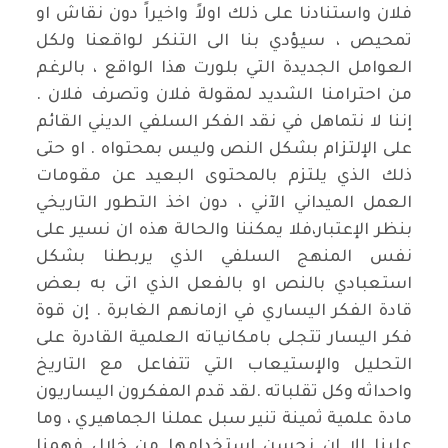
فلان واستنادنا على ذلك اولاً واخيراً دون نقاش او
تمحيص ، سيؤدي بنا الى التنكر لواقعنا ولكل
العوامل الجديدة التي بلورت هذا الواقع ، بالرغم
من احترامنا الشديد لمقولة فلان وتصرف فلان .
إننا لا نتماهل في نقد الفكر السلفي الديني القائم
على الإلتزام بشكل النص وليس بمحتواه . او حتى
ذلك الذي يلتزم بالمحتوى البعيد عن مقومات
العمل الميداني الآني ، دون اخذ التطور التاريخي
بنظر الإعتبار،فلا يمكننا والحالة هذه ان نسير على
نفس المنهج السلفي الذي يربطنا بشكل
استعبادي بالنص او بالفعل الذي اتى به بعض
قادة الفكر اليساري في ازمانهم الغابرة . إن قوة
فكر اليسار تتجلى بامكانياته العلمية القادرة على
التحليل والإستيعاب التي تتفاعل مع التاريخ
واحداثه وكل تقلباته .لقد قدم المفكرون اليساريون
مادة علمية ثمينة تنير سبل عملنا الجماهيري ، وما
علينا إلا ان نحسن استخدامها من خلال فهمنا