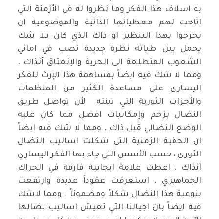
به اسلاف هذا الفكر وما نظروا له في الأزمنة التي
اتاحت لهم معطياتها الذاتية والموضوعية ان
يخرجوا بهذا التنظير او ذاك الذي كان بلا شك
يحمل بين طياته نظرة جديدة تصب في اماني
الشعوب المتطلعة الى الحرية والإنعتاق آنذاك .
ومما لا شك فيه ايضاً بمساهمة هذا الإرث للفكر
اليساري على مساعدة الكثير من المنظمات
والأحزاب الثورية التي تبنته لأن تواصل طريق
النضال بزخم وإمكانيات افضل مما كان عليه
الوضع النضالي قبل ذاك . ومما لا شك فيه ايضاً
ان الحقبة الزمنية التي شكلت اساليب النضال
الثوري ، حسب الأسس التي جاء بها الفكر اليساري
آنذاك ، اعطت علامة ايجابية فارقة في الحراك
الجماهيري ، استغرقت عقوداً عديدة وارتفعت
بنوعية هذا النضال شكلاً ومضموناً . ومما لاشك
فيه ايضاً بان اجيالنا التي تعيش اساليب نضالها