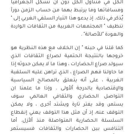
الكل في متناول الكل دون أن تشكل الجغرافيا
ومسافاتها وما يرتبط بهما من حساب الزمن دورآ
يُذكر في ذلك. إذ يدعو هذا التيار السلفي الغربي إلى "
تنظيف " المجتمعات الغربية من الثقافات الواردة
والعودة "للأصالة" .
كما قلنا في حينه " إن الخلاف مع هذه النظرية هو
خروجها بالنتيجة الحتمية لصراع الثقافات الذي
سيولد صراع الحضارات ، وهذا ما لا يمكن حدوثه إذا
ما حاولنا فهم الصراع ، الذي تراهن عليه السلفية
الغربية ، على أنه يتعلق بالمصالح السياسية
والإقتصادية بالدرجة ألأولى . وإذا ما علمنا ان
التواصل الحضاري والثقافي العالمي سوف
يستمر، وقد يفتر تارة ويشتد أخرى ، ولا يمكن
التوقف عنه، إذ أن مثل هذا التوقف يعني إنقطاع
السلسلة الحضارية المتواصلة منذ ألأزل. أما
التنافس بين الحضارات والثقافات فسيستمر