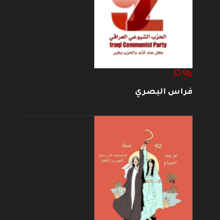
فراس البصري