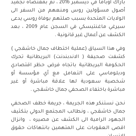
باراك أوباما في ديسمبر 2016 ، تم بمقتضاه تجميد
أصول مسؤولين روس ومنعهم من السفر الى
الولايات المتحدة بسبب صلتهم بوفاة روسي يدعى
سيرغي ماغنتيسكي في السجن عام 2009 ، بعد
الكشف عن أعمال غير قانونية .
وفي هذا السياق (عملية اختطاف جمال خاشقجي )
كشفت صحيفة ( الاندبندنت) البريطانية تحرك
الحكومة البريطانية باتجاه فرض حظر اقتصادي
ودبلوماسي على التعامل مع أي مؤسسة أو
شخصية سعودية لها علاقة مباشرة أو غير
مباشرة باختفاء الصحفي جمال خاشقجي .
نحن نستنكر هذه الجريمة ، جريمة خطف الصحفي
جمال خاشقجي ، ونطالب المجتمع الدولي بتكثيف
الجهود الرامية الى الكشف عن مصيره ، وانزال
اقصى العقوبات على المتهمين بانتهاكات حقوق