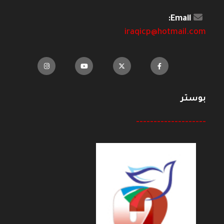
Email:
iraqicp@hotmail.com
بوستر
--------------------