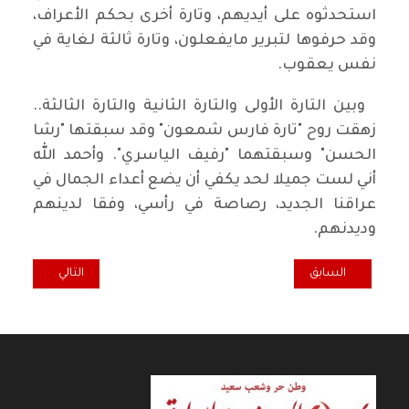
استحدثوه على أيديهم، وتارة أخرى بحكم الأعراف،
وقد حرفوها لتبرير مايفعلون، وتارة ثالثة لغاية في
نفس يعقوب.
وبين التارة الأولى والتارة الثانية والتارة الثالثة..
زهقت روح "تارة فارس شمعون" وقد سبقتها "رشا
الحسن" وسبقتهما "رفيف الياسري". وأحمد الله
أني لست جميلا لحد يكفي أن يضع أعداء الجمال في
عراقنا الجديد، رصاصة في رأسي، وفقا لدينهم
وديدنهم.
المقال السابق: الانفلات الأمني والاغتيال المبرمج في العراق
المقال التالي: ال
السابق
التالي