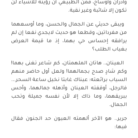
وأدران وأوساخ، فمن الطبيعي أن رؤيته للأشياء لن
تكون إلا شائبة وغير نقية.
ويبقى حديثي عن الجمال والحسن، وما أوسعهما
من مفرداتين، وقطعا هو حديث لايجدي نفعا إن لم
يرافقه إحساس حي بهما، إذ ما قيمة العرض
بغياب الطلب؟
العينان.. هاتان الملهمتان، كم شاعر تغنى بهما!
وكم شادٍ صدح بجمالهما! ولعل أول حاضر منهم
السياب برائعته: عيناك غابتا نخيل ساعة السحر...
فالرجل، أوقفته العينان وأذهله جمالهما، وأحس
ببريقهما، وما ذاك إلا لأن نفسه جميلة وتحب
الجمال.
جرير.. هو الآخر ألهمته العيون حد الجنون فقال
فيها: