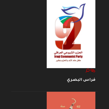
فراس البصري