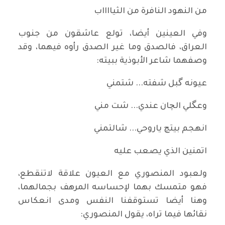
من النهود النافرة من الثيااااب
وفي العينين أيضا، تولع عاشقون من جنوب
العراق، فالصدق وما غير الصدق رأوه فيهما، وقد
وصفهما شاعر الأبوذية ببيته:
عيونه گبل شفته... شتمني
وعگلي الچان عندي... شت مني
انهجم بيتچ ياروحي... شالتمني
اتمنين الذي يصعب عليه
ولعبود المنصوري مع العيون علاقة لاتنقطع،
فهو متمسك بهما لإحساسه المرهف بجمالهما،
وهنا أيضا تستوقفنا النفس ومدى انعكاس
نقائها فيما تراه، يقول المنصوري: