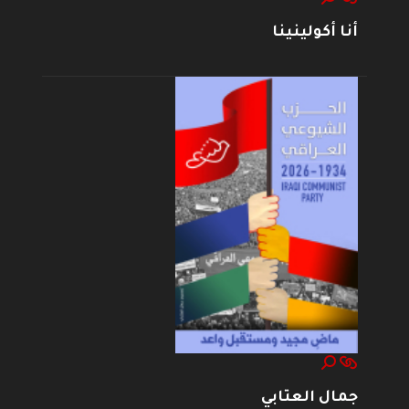
أنا أكولينينا
جمال العتابي