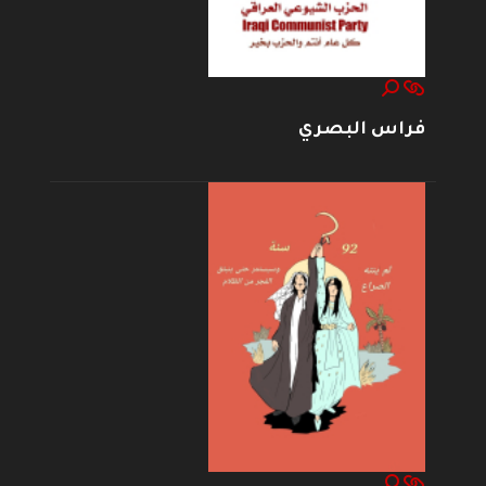
فراس البصري