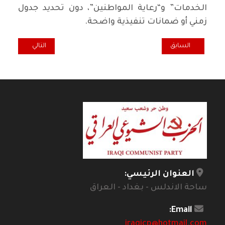
الخدمات” و“رعاية المواطنين”، دون تحديد جدول
زمني أو ضمانات تنفيذية واضحة.
المقال السابق: بلاغ صحفي مشترك عن لقاء الشيوعي العراقي والشيوعي ا
المقال التالي: على طري
السابق
التالي
العنوان الرئيسي:
ساحة الاندلس - بغداد - العراق
Email:
iraqicp@hotmail.com