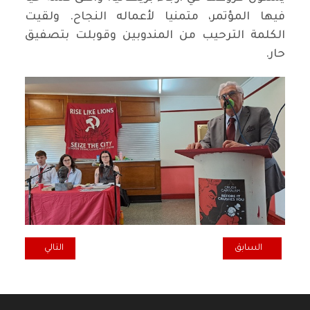
فيها المؤتمر، متمنيا لأعماله النجاح. ولقيت
الكلمة الترحيب من المندوبين وقوبلت بتصفيق
حار.
المقال السابق: الشيوعي العراقي يدين العدوان الصهيوني على قطر
المقال التالي: را
السابق
التالي