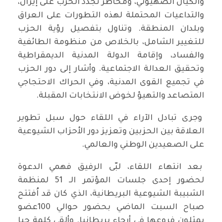
والكيان الصهيوني، ومخاطر تجدد الحرب على إيران،
والتداعيات المحتملة لهذه التطورات على العراق
وبلدان المنطقة. وتناول بتفصيل رؤية الحزب
للتغيير الشامل، بالخلاص من منظومة الطائفية
والفساد، وإقامة الدولة المدنية الديمقراطية
وتحقيق العدالة الاجتماعية. وأشار إلى دور الحزب
في تجميع القوى المدنية، وفي الحراك الاحتجاجي
المتصاعد والتهيؤ لخوض الانتخابات المقبلة.
وجرى تبادل الآراء في اللقاء حول سبل تطوير
العلاقة بين الحزبين وتعزيز دور الأحزاب الشيوعية
على الصعيدين الوطني والعالمي.
بعد انتهاء اللقاء، لبّى الرفيق فهمي الدعوة
لحضور إحدى جلسات المؤتمر الـ 51 لمنظمة
الشبيبة الشيوعية البريطانية، الذي كان قد اُفتتح
صباح السبت الماضي بحضور حوالي 100عضو
يمثلون فروعها في أرجاء بريطانيا. وألقى كلمة حيا