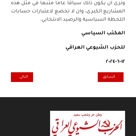
ونرى ان يكون ذلك سياقا عاما متبعا في مثل هذه
المشاريع الكبرى، وان لا تخضع لاعتبارات حسابات
اللحظة السياسية والرصيد الانتخابي.
المكتب السياسي
للحزب الشيوعي العراقي
١٢-٦-٢٠٢٤
المقال السابق: المكتب السياسي للحزب الشيوعي العراقي: الكهرباء أز
المقال التالي: عل
السابق
التالي