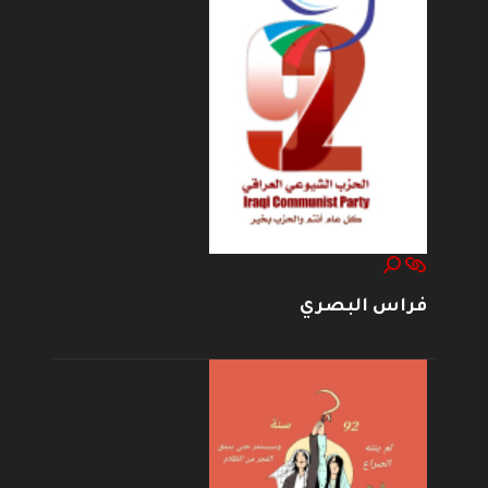
فراس البصري