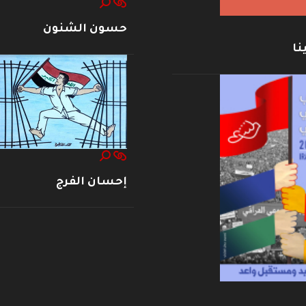
حسون الشنون
نا
إحسان الفرج