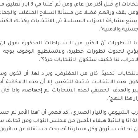
الحزب الشيوعي وقبل الاستعداد لدخ
من يقف ورائهم فضلا عن مسألة السلاح المنفلت والجما
منع مشاركة الاحزاب المسلحة في الانتخابات وكذلك الكشف 
جستية والامنية".
ا للتطورات أن الكثير من الاشتراطات المذكورة تقول ان
ؤدي لحدوث تطورات خطيرة، ولاتستطيع الوقوف بوجه ا
حزاب، لذا فكيف ستكون الانتخابات حرة؟".
تخابات تحديدًا كان من المفترض، ويراد لها، أن تكون وس
ون هذه الانتخابات فاتحة للتغيير، إلا أن هذه الامكانية 
ر والهدف الحقيقي لهذه الانتخابات تم إجهاضه، واذا كان
 هذا النهج".
 الشيوعي والتيار الصدري، أكد فهمي أن "هذا الأمر تم حس
دما قدمنا الاستقالة انا والنائبة هيفاء الأمين من مجلس النواب ومن تح
ن تحالف سائرون وكل مسارتنا أصبحت مستقلة عن سائرون وا