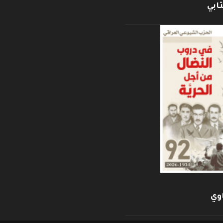
ابي
وي