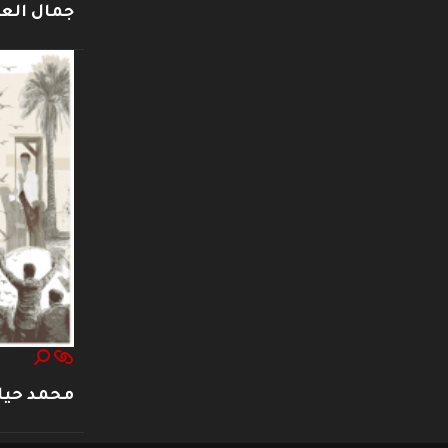
جمال العت
محمد حيا