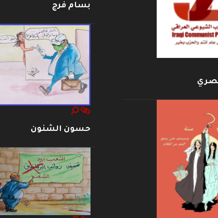
بسام فرج
بصري
حسون الشنون