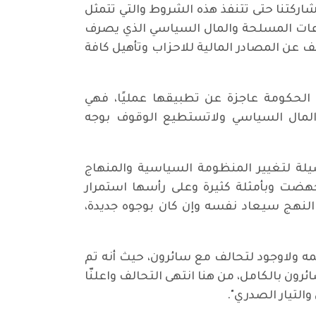
ول الانتخابات اي قبل أكثر من عام، ومن ثم أعلنا في 9 ايار تعليق مشاركتنا حتى تتنفذ هذه الشروط والتي تتمثل
عات المسلحة والمال السياسي الذي يصرف
عن المصادر المالية للاحزاب وتأهيل كافة
 الحكومة عاجزة عن تطبيقها عمليًا، فهي
لمال السياسي ولاتستطيع الوقوف بوجه
يلة لتغيير المنظومة السياسية والمنهاج
أُجهضت وبأمثلة كثيرة وعلى رأسها استمرار
 النهج سيعاد نفسه وإن كان بوجوه جديدة،
مه ولاوجود لتحالف مع سائرون، حيث أنه تم
الف سائرون بالكامل، من هنا انتهى التحالف واعلنّا
لتيار الصدري".