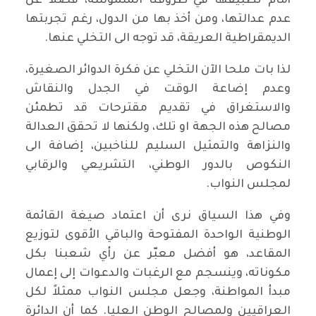
أمام تطبيقها في ظروفنا الملموسة، فضلا عن
عدم عدالتها، ومن أخذ بها من الدول، رغم تجربتها
الديمقراطية العريقة، قد توجه الى التخلي عنها.
لذا بات ملحا الآن التخلي عن فكرة الدوائر الصغيرة،
وعدم إضاعة الوقت في الجدل والنقاش
والاستغراق في تقديم مقترحات قد تطمئن
مصالح هذه الجهة او تلك، ولكنها لا تحقق العدالة
والنزاهة والتمثيل السليم للناخبين، إضافة الى
النكوص بالدور الوطني، التشريعي والرقابي
لمجلس النواب.
وفي هذا السياق نرى أن اعتماد صيغة القائمة
الوطنية الواحدة المفتوحة والباقي الأقوى لتوزيع
المقاعد، هو أفضل معبّر عن رأي شعبنا بكل
مكوناته، وينسجم مع الرغبات والدعوات إلى إعمال
مبدأ المواطنة، وجعل مجلس النواب ممثلاً لكل
العراقيين ولمصالح الوطن العليا. كما أن الدائرة