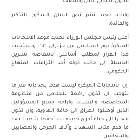
قانون انتخابي عادل ومنصف.
وادناه نعيد نشر نص البيان المذكور للتذكير
والفائدة:
أعلن رئيس مجلس الوزراء تحديد موعد الانتخابات
المبكرة يوم السادس من حزيران ٢٠٢١. ويستجيب
هذا القرار لمطلب أساسي لانتفاضة تشرين
الباسلة إلى جانب كونه أحد التزامات المنهاج
الحكومي.
إن الانتخابات المبكرة ليست هدفا بحد ذاته قدر ما
يتوجب ان تكون رافعة للخلاص من منظومة
المحاصصة والفساد، وازاحة جميع المسؤولين
الذين أوصلوا العراق الى حافة الهاوية، وان تكون
معبرا الى حياة أخرى جديدة يستحقها شعبنا بعد
ما قدم مئات الشهداء وآلاف الجرحى والمصابين
والمعاقين.