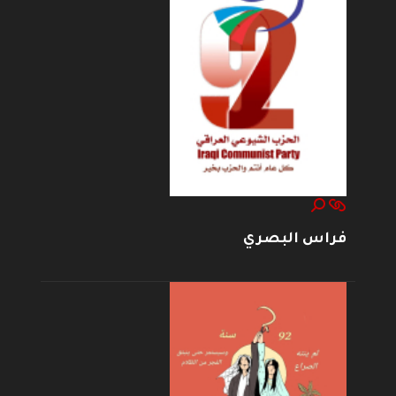
فراس البصري