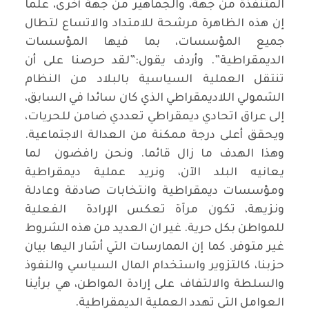
المتنفذة من جهة، والجماهير من جهة أخرى، علما
إن هذه الظاهرة مرشحة للامتداد والاتساع لتطال
جميع المؤسسات، بما فيها المؤسسات
الديمقراطية”. وأردف يقول:”لقد حرصنا على أن
تنتقل العملية السياسية بالبلاد من النظام
الشمولي اللاديمقراطي الذي كان سائدا في السابق،
إلى عراق اتحادي ديمقراطي تعددي ضامن للحريات،
ويحقق أعلى درجة ممكنة من العدالة الاجتماعية.
وهذا الهدف ما زال قائما. ونحن رافضون لما
يعانيه البلد الآن، ونريد عملية ديمقراطية
ومؤسسات ديمقراطية وانتخابات صادقة وعادلة
ونزيهة، تكون مرآة تعكس الإرادة الفعلية
للمواطن بكل حرية. غير ان العديد من هذه الشروط
غير متوفر. كما إن الممارسات التي أشار اليها بيان
حزبنا، كالتزوير واستخدام المال السياسي والنفوذ
والسلطة والالتفاف على إرادة المواطن، هي برأينا
العوامل التي تهدد العملية الديمقراطية.