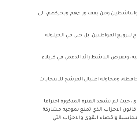
 والناشطين ومن يقف وراءهم ويحركهم، الى
لترويع المواطنين، بل حتى في الحيلولة
ناشط وائل الخفاجي في ذي قار يوم 18 حزيران بعبوة صوتية، وتعرض الناشط رائد الدعمي في كربلاء
ة، ومحاولة اغتيال المرشح للانتخابات
، حيث لم تشهد الفترة المذكورة اختراقا
 قانون الاحزاب الذي تمنع بموجبه مشاركة
محاسبة واقصاء القوى والاحزاب التي