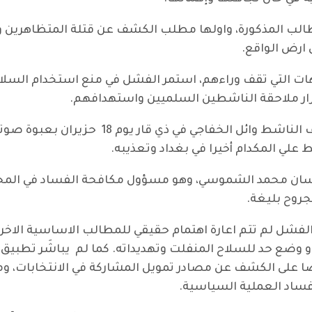
لمطالب المذكورة، واولها مطلب الكشف عن قتلة المتظاهرين
ارض الواقع.
ت التي تقف وراءهم، استمر الفشل في منع استخدام السلاح 
ار ملاحقة الناشطين السلميين واستهدافهم.
وتكفي الاشارة على هذا الصعيد الى استهداف ال
ان محمد الشموسي، وهو مسؤول مكافحة الفساد في المحافظ
بجروح بليغة.
لفشل لم تتم اعارة اهتمام حقيقي للمطالب الاساسية الاخرى
او وضع حد للسلاح المنفلت وتهديداته. كما لم يباشَر تطبيق
ضا على الكشف عن مصادر تمويل المشاركة في الانتخابات، و
ساد العملية السياسية.