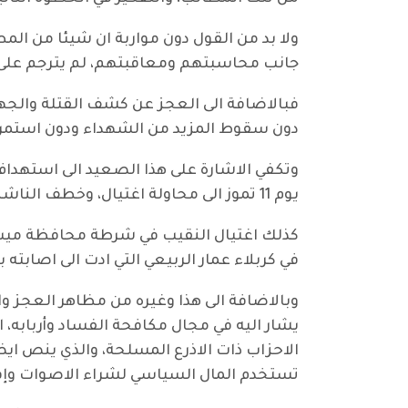
ولا بد من القول دون مواربة ان شيئا من ا
جانب محاسبتهم ومعاقبتهم، لم يترجم على 
فبالاضافة الى العجز عن كشف القتلة والجها
دون سقوط المزيد من الشهداء ودون استمر
يوم 11 تموز الى محاولة اغتيال، وخطف الناشط علي المكدام أخيرا في بغداد وتعذيبه.
كذلك اغتيال النقيب في شرطة محافظة ميس
في كربلاء عمار الربيعي التي ادت الى اصابته 
وبالاضافة الى هذا وغيره من مظاهر العجز وا
يشار اليه في مجال مكافحة الفساد وأربابه، 
الاحزاب ذات الاذرع المسلحة، والذي ينص اي
تستخدم المال السياسي لشراء الاصوات وإف