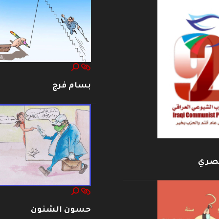
بسام فرج
بصري
حسون الشنون