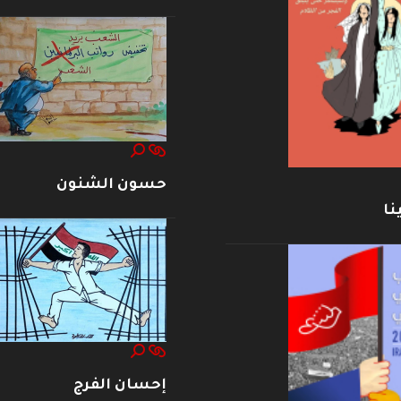
حسون الشنون
نا
إحسان الفرج