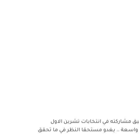
اسابيع على اعلان الحزب الشيوعي العراقي في بيان لجنته المركزية يوم 9 ايار 2021، تعليق مشاركته في انتخابات تشرين الاول
واسعة .. يغدو مستحقا النظر في ما تحقق