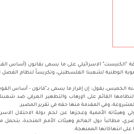
كنيست" الاسرائيلي على ما يسمى بقانون (أساس القومية)
هوية الوطنية لشعبنا الفلسطيني، وتكريساً لنظام الفصل ال
خميس، يقول: إن إقرار ما يسمى بـ"قانون - أساس القومية"
نظامها القائم على الإرهاب والتطهير العرقي ضد شعبن
مشروعة، وفي المقدمة منها حقه في تقرير المصير.
 وهيئاته الأممية وعجزها عن لجم دولة الاحتلال الاسر
، مطالباَ دول العالم وهيئات الأمم المتحدة، بتحمل مس
على انتهاكاتها الممنهجة.