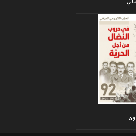
ابي
وي