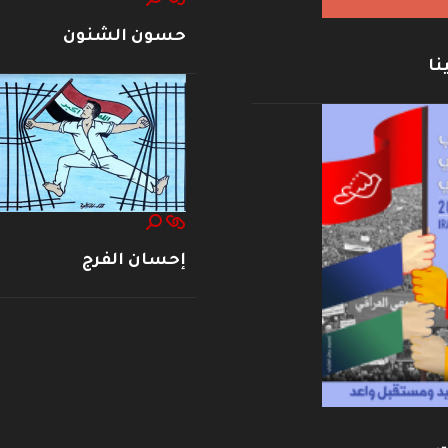
حسون الشنون
نا
إحسان الفرج