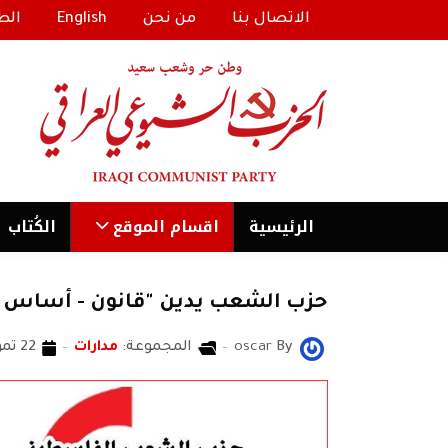
الاتصال بنا
من نحن
English
الط
الرئیسية
اقسام الموقع
الكُتاب
حزب الشعب يدين "قانون - أساس ا
By
oscar
المجموعة:
مدارات
22 تموز/يوليو 2018