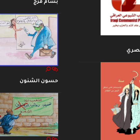
بسام فرج
بصري
حسون الشنون