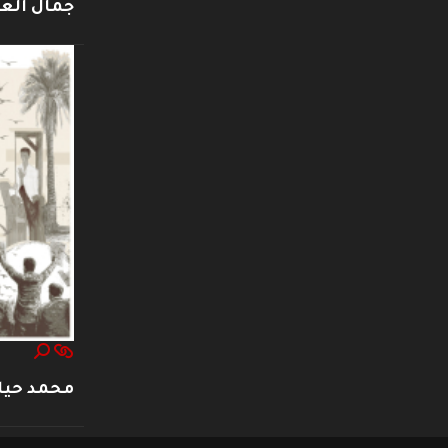
جمال العت
محمد حيا