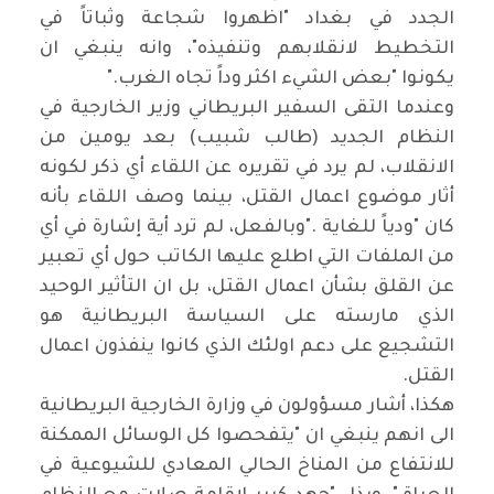
الجدد في بغداد "اظهروا شجاعة وثباتاً في
التخطيط لانقلابهم وتنفيذه"، وانه ينبغي ان
يكونوا "بعض الشيء اكثر وداً تجاه الغرب
".
وعندما التقى السفير البريطاني وزير الخارجية في
النظام الجديد (طالب شبيب) بعد يومين من
الانقلاب، لم يرد في تقريره عن اللقاء أي ذكر لكونه
أثار موضوع اعمال القتل، بينما وصف اللقاء بأنه
كان "ودياً للغاية
".
وبالفعل، لم ترد أية إشارة في أي
من الملفات التي اطلع عليها الكاتب حول أي تعبير
عن القلق بشأن اعمال القتل، بل ان التأثير الوحيد
الذي مارسته على السياسة البريطانية هو
التشجيع على دعم اولئك الذي كانوا ينفذون اعمال
القتل
.
هكذا، أشار مسؤولون في وزارة الخارجية البريطانية
الى انهم ينبغي ان
"
يتفحصوا كل الوسائل الممكنة
للانتفاع من المناخ الحالي المعادي للشيوعية في