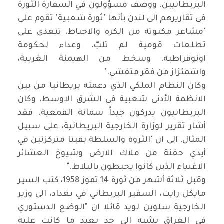
البريطانيين. ووصف مسؤولون في السفارة الثورة
في تقاريرهم الى لندن بأنها "ثورة شعبية" تقوم على
"مشاعر مكبوتة من الكره والاحباط، تتغذى على
تطلعات قومية لم تلبّ، وعداء لحكومة
اوتوقراطية، وسخط من الهيمنة الغربية،
واشمئزاز من فقر متفشي
".
وكان النظام الملكي الذي دعمته بريطانيا من بين
الانظمة الأدنى شعبية في الشرق الاوسط، وكان
البريطانيون يدركون جيداً سماته القمعية. فقد
أشار تقرير لوزارة الخارجية البريطانية، على سبيل
المثال، الى ان "الثروة والسلطة بقيتا متركزتين في
أيدي حفنة من ملاك الارض وشيوخ العشائر
الاغنياء الذين كانوا يحيطون بالبلاط
".
وقبل ثلاثة أشهر من ثورة 14 تموز 1958، كتب السير
مايكل رايت، السفير البريطاني في بغداد، الى وزير
الخارجية سلوين لويد قائلا ان "الوضع الدستوري
في العراق يشبه الى حد بعيد ما كانت عليه