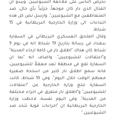
تحرض الناس على ملاحقة الشيوعيين. ويبدو ان
القتال الذي دار كان موجهاً، جزئياً بأي حال، ضد
المتعاطفين مع الشيوعيين". وارسل نص كل هذه
النداءات الى وزارة الخارجية البريطانية في 15
شباط
.
وقال الملحق العسكري البريطاني في السفارة
ببغداد في رسالة بتاريخ 19 شباط انه في يوم 9
شباط كان هناك "اطلاق نار في كافة ارجاء المدينة"
و"اعتقالات للشيوعيين". واضاف انه "بما ان
السفارة تقع في منطقة تعد معقلاُ للشيوعيين،
فانه سمع اطلاق نار كثير من اسلحة صغيرة
معظم الوقت خلال اليوم". وفي 10 شباط، كانت
السفارة تبلغ وزارة الخارجية عن "اعتقالات
للشيوعيين" و"اطلاق نار متفرق في اجزاء مختلفة
من المدينة". وفي اليوم نفسه، لاحظت وزارة
الخارجية البريطانية ان "اجراءات قوية تتخذ ضد
الشيوعيين
".