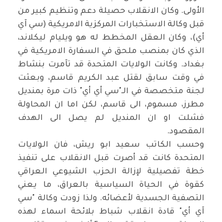
الأولى. وكان الانقلاب حصيلة دعم وتنظيم كبير من
قبل وكالة الاستخبارات المركزية الامريكية (سي آي
أي)، وكان العقل المخطط له هو ويليام ليكلاند،
الذي كان بمنصب ملحق في السفارة الامريكية في
بغداد. وكانت الولايات المتحدة قد تآمرت بنشاط
في وقت سابق لقتل عبد الكريم قاسم، وبعثت
لجنة متخصصة في الـ"سي أي أي" ذات مرة بمنديل
مطرز، مسموم، الى قاسم، لكن اما ان المحاولة
فشلت او ان المنديل لم يصل الى الهدف
المقصود
.
وحسب الكاتب سعيد ابو ريش، فان الولايات
المتحدة كانت قد أصرت قبل الانقلاب على تنفيذ
خطة تفصيلية لإزالة الحزب الشيوعي العراقي
كقوة في الحياة السياسية بالعراق، ما يعني
التصفية الجسدية لأعضائه. ولذا زودت وكالة "سي
آي أي" قادة انقلاب شباط بلائحة اسماء لهذه