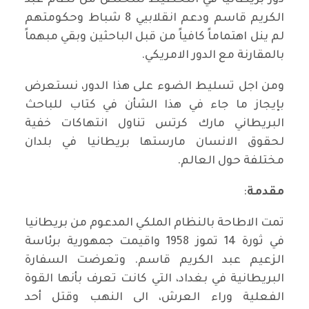
دور بريطانيا في التخطيط للتخلص من نظام عبد
الكريم قاسم ودعم انقلابيي 8 شباط وحكومتهم
لم ينل اهتماماً كافياً من قبل الباحثين وبقي مبهماً
بالمقارنة مع الدور الامريكي
.
ومن اجل تسليط الضوء على هذا الدور، نستعرض
بإيجاز ما جاء في هذا الشأن في كتاب للباحث
البريطاني مارك كرتس تناول انتهاكات خفية
لحقوق الانسان مارستها بريطانيا في بلدان
مختلفة حول العالم
.
مقدمة
:
تمت الاطاحة بالنظام الملكي المدعوم من بريطانيا
في ثورة 14 تموز 1958 واقيمت جمهورية برئاسة
الزعيم عبد الكريم قاسم. وتعرضت السفارة
البريطانية في بغداد، التي كانت تعرف بأنها القوة
الفعلية وراء العرش، الى النهب وقتل أحد