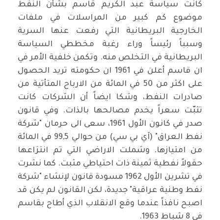
كانت سياسة عبد الكريم قاسم بشأن النفط
موضوع كم كبير من المراسلات في ملفات
الخارجية البريطانية التي رفعت عنها السرية
وسبباً رئيساً وراء رغبة مخططي السياسة
البريطانية في التخلص منه. وتكمن خلفية الأمر في
ان قاسم أعلن في 1961 ان حكومته تريد الحصول
على اكثر من 50 في المائة من الارباح المتأتية من
صادرات النفط، وشكا ايضاً أن الشركات كانت
تثبّت سعراً يخدم مصالحها بالذات. وفي قانون
صدر في كانون الأول 1961، سعى الى حرمان "شركة
نفط العراق" (آي بي سي) من حوالي 99,5 في المائة
من امتيازها. وشملت الاراضي التي تم انتزاعها
حقولاً نفطية ثمينة ذات احتياطي مثبت. كما نشرت
في تشرين الأول 1962 مسودة قانون لإنشاء "شركة
نفط وطنية عراقية" جديدة، لكن القانون لم يكن قد
اصبح نافذاً عندما وقع الانقلاب الذي أطاح بقاسم
في 8 شباط 1963
.