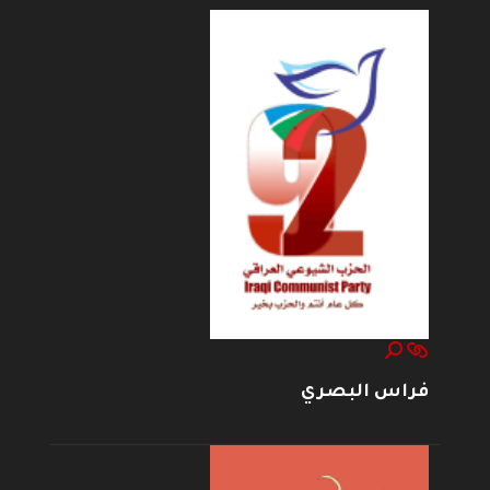
فراس البصري