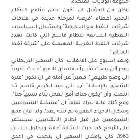
حكومة الولايات المتحدة
".
وكان من المؤمل ان تكون احدى منافع النظام
الجديد اعطاء "فرصة لمرحلة جديدة في علاقات
شركات النفط مع الحكومة" واستبدال السياسات
النفطية السابقة لنظام قاسم التي كانت تهدد
شركات النفط الغربية المهيمنة على "شركة نفط
العراق
".
وبعد اسبوع على الانقلاب، كان السفير البريطاني
روجر ألن يبعث تقريراً مفاده ان الامور "عادت تقريباً
الى وضع طبيعي"، معبراً عن أمله في ان تكون
"
فترة
الشعور بالإحباط" في ظل عبد الكريم قاسم قد
انتهت، وأن "يكون هناك أفق لعمل بنّاء نسبياً هنا".
ومع ذلك فانه يدرك تماماً ان "مشكلة الشيوعيين
وسكان الاحياء الفقيرة لم تنته بعد"، ولذا فان قمع
الشيوعيين من قبل نظام الانقلابيين سيستمر
على الأرجح، كما جرت الاشارة أعلاه. وبحلول نيسان
1963، كان بإمكان السفير ان يتحدث في احدى