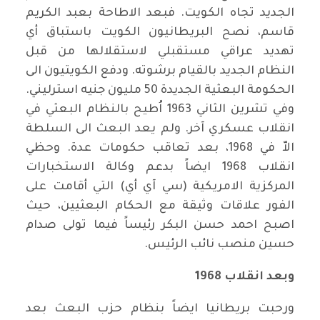
الجديد تجاه الكويت. فبعد الاطاحة بعبد الكريم
قاسم، نصح البريطانيون الكويت باستباق أي
تهديد عراقي مستقبلي لاستقلالها من قبل
النظام الجديد بالقيام برشوته. ودفع الكويتيون الى
الحكومة البعثية الجديدة 50 مليون جنيه استرليني
.
وفي تشرين الثاني 1963 اُطيح بالنظام البعثي في
انقلاب عسكري آخر. ولم يعد البعث الى السلطة
الاّ في 1968، بعد تعاقب حكومات عدة. وحظي
انقلاب 1968 ايضاً بدعم وكالة الاستخبارات
المركزية الامريكية (سي آي أي) التي أقامت على
الفور علاقات وثيقة مع الحكام البعثيين، حيث
اصبح احمد حسن البكر رئيساً فيما تولى صدام
حسين منصب نائب الرئيس
.
وبعد انقلاب 1968
ورحبت بريطانيا ايضاً بنظام حزب البعث بعد