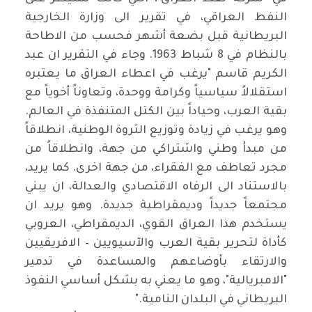
النفط العراقي، في تقرير الى وزارة الخارجية
البريطانية قبل بضعة أشهر فحسب من الاطاحة
بالنظام في 8 شباط 1963. وجاء في التقرير ان عبد
الكريم قاسم
"
يرغب في اعطاء العراق ما يعتبره
استقلالاً سياسياً وكرامة ووحدة، وتعاوناً أخوياً مع
بقية العرب، وحياداً بين الكتل المتنفذة في العالم.
وهو يرغب في زيادة وتوزيع الثروة الوطنية، انطلاقاً
من مبدأ وطني واشتراكي من جهة، وانطلاقاً من
مجرد تعاطف مع الفقراء، من جهة اخرى. كما يريد،
بالاستناد الى الرفاه الاقتصادي والعدالة، ان يبني
مجتمعاً جديداً وديمقراطية جديدة. وهو يريد ان
يستخدم هذا العراق القوي، الديمقراطي، العروبي
كأداة لتحرير بقية العرب والآسيويين – الافريقيين
والارتقاء بأوضاعهم والمساعدة في تدمير
"
الامبريالية"، وهو ما يعني به بشكل أساسي النفوذ
البريطاني في البلدان النامية
".