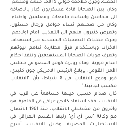
الحملة، وجرى ملاحقة حوالي 5 آلاف منهم وقتلهم.
وكان بين الضحايا قادة عسكريون كبار بالاضافة
الى محامين واساتذة جامعات ومعلمين واطباء.
وكان من ضمنهم نساء حوامل ورجال مسنون،
وتعرض كثيرون منهم الى التعذيب امام اولادهم.
وجرت عمليات التصفيات الجسدية عبر استهداف
الافراد، وباستخدام فرق مطاردة تداهم بيوتهم
وتعرف هويات الضحايا المستهدفين وتنفذ احكام
اعدام فورية. وقام روبرت كومر، العضو في مجلس
الأمن القومي، بإبلاغ الرئيس الامريكي جون كنيدي،
فور وقوع الانقلاب في 8 شباط، بأن "الانقلاب
مكسب لجانبنا
".
كان صدام حسين حينها مساهماً عن قرب في
الانقلاب. فقد استفاد كلاجئ عراقي في القاهرة، هو
وآخرون من مخططي الانقلاب، منذ 1961 الاتصال
مع وكالة "سي آي أي" رتبها القسم العراقي في
الاستخبارات المصرية. وخلال الانقلاب، أسرع