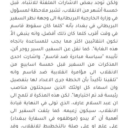
ولكن توجد بعض الاشارات الملفتة للانتباه. قبل
خمسة أشهر من الانقلاب، تشير ملاحظة لمسؤول
في وزارة الخارجية البريطانية الى وجهة نظر السفير
البريطاني في بغداد بأنه "كلما كان سقوط قاسم
في وقت أقرب كلما كان ذلك أفضل، وانه ينبغي الاً
نكون انتقائيين اكثر مما يجب للمساعدة باتجاه
هذه الغاية". كما نقل عن السفير، السير روجر ألن،
تأييده "سياسة مبادرة ضد قاسم". واشارت احدى
المذكرات من السفير قبل خمسة اسابيع من
الانقلاب الى مؤامرة انقلابية ضد قاسم وانه
"تلقينا تأكيداً بأن الخطة جرى الاعداد لها بتفصيل
وان اسماء كل اولئك الذين سيحتلون مناصب
رئيسة قد تم اختيارها". لكن هذه المذكرة لا تلمح الى
ان عبد السلام عارف، الذي تولى في النهاية قيادة
الانقلاب، سيكون زعيمه. كما يلفت السفير الى
أهمية أن "لا يبدو (موظفوه في السفارة ببغداد)
على علم او على صلة بالتخطيط للانقلاب، وقد