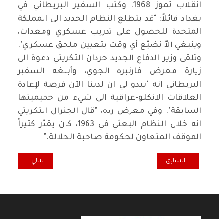
انقلاب تموز 1968. وكتب السفير البريطاني في
بغداد قائلاً: "قد يتطلع النظام الجديد الى المملكة
المتحدة للحصول على تدريب عسكري ومعدات،
وينبغي الاّ نضيّع أي وقت بتعيين ملحق عسكري".
وتلقى وزير الدفاع الجديد حردان التكريتي دعوة الى
زيارة معرض فارنبره الجوي، وأبلغه السفير
البريطاني انه "يبدو لي ان لدينا الآن فرصة لإعادة
العلاقات الانكلو-عراقية الى شيء من حميميتها
السابقة". وفي معرض رده، "قال الجنرال التكريتي
انه خلال النظام البعثي في 1963، كان يقدّر كثيراً
الموقف المتعاون لحكومة صاحبة الجلالة
".
المقال السابق: راهنية البيان الشيوعي والحاجة الى قراءة صاحية ومعاصرة 
المقال التالي: بناء الأ
السابق
التالي