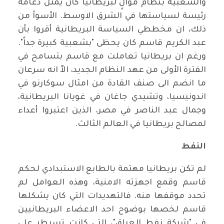
والشعبية بنظام موالٍ لبريطانيا كان يمثل دعامة
رئيسة لسياستها في الشرق الاوسط. الأسوأ من
ذلك، ان مخططي السياسة البريطانية أقروا بأن
عبد الكريم قاسم كان يحظى "بشعبية كبيرة جداً".
ورغم ان بريطانيا تعاملت مع قاسم بتسامح في
الفترة الأولى من عهد النظام الجديد، الاّ انه سرعان
ما انضم الى صنف القادة من امثال سوكارنو في
اندونيسيا، وتشيدي جاغان في غويانا البريطانية،
وجمال عبد الناصر في مصر، الذين اعتبروا أعداء
لمصالح بريطانيا في العالم الثالث
.
النفط
لم تكن بريطانيا مهتمة بالطابع الاستبدادي لحكم
قاسم وقمع اجهزته الامنية، وهذه العوامل لم
تحدد موقفها منه. فالتهديدات التي كان يشكلها
قاسم لخصها بوضوح احد الاعضاء البريطانيين
في "شركة نفط العراق"، التي كانت تسيطر على