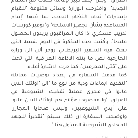
العراق"، وبذل "جهد كبير لإقامة صلات مع النظام
الجديد". واقترحت الوزارة وسائل متنوعة "للقيام
بإيماءات" تجاه النظام الجديد، بما فيها
"
إبداء
المساعدة بشأن تجهيز الاسلحة" و"توفير كورسات
تدريب عسكري اذا كان العراقيون يريدون الحصول
عليها". وكُتبت هذه المذكرة في اليوم نفسه الذي
بعث فيه السفير البريطاني روجر ألن الى وزارة
الخارجية نص ما بثته الاذاعة العراقية التي تحث
على "قتل المجرمين"، كما جرت الاشارة أعلاه
.
كما قدمت السفارة في بغداد توصيات مماثلة
"لتقديم ايماءات ودية من نوع ما
"
الى "اولئك الذين
عانوا في مجرى عملية تفكيك الشيوعية في
العراق
".
والمقصود بهؤلاء هم اولئك الذين عانوا
على أيدي الشيوعيين، وليس ضحايا المجازر.
واوضحت السفارة ان ذلك سيتم "تقديراً للجهد
المعادي للشيوعية المبذول هنا
".