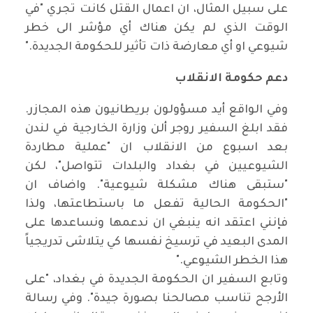
على سبيل المثال، ان اعمال القتل كانت تجري "في
الوقت الذي لم يكن هناك أي مؤشر الى خطر
شيوعي او أي معارضة ذات تأثير للحكومة الجديدة
".
دعم حكومة الانقلاب
وفي الواقع أيد مسؤولون بريطانيون هذه المجازر.
فقد ابلغ السفير روجر ألن وزارة الخارجية في لندن
بعد اسبوع من الانقلاب ان "عملية مطاردة
الشيوعيين في بغداد والبلدات تتواصل"، لكن
"ستبقى هناك مشكلة شيوعية". واضاف ان
"
الحكومة الحالية تفعل ما باستطاعتها، ولذا
فإنني اعتقد انه ينبغي ان ندعمها ونساعدها على
المدى البعيد في ترسيخ نفسها كي يتلاشى تدريجياً
هذا الخطر الشيوعي
".
وتابع السفير ان الحكومة الجديدة في بغداد، "على
الأرجح تناسب مصالحنا بصورة جيدة". وفي رسالة