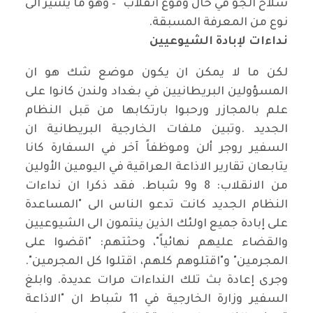
سلاح الجو في حال وقوع انقلاب" – وهو ما يشير الى
نوع من المعرفة المسبقة
.
نداءات لإبادة الشيوعيين
لكن ما لا يمكن ان يكون موضع شك هو ان
المسؤولين البريطانيين في بغداد ولندن كانوا على
علم بالمجازر ورحبوا بارتكابها من قبل النظام
الجديد
.
وتبين ملفات الخارجية البريطانية ان
السفير روجر ألن وموظفاً آخر في السفارة كانا
يتابعان تقارير الاذاعة العراقية في اليومين الأولين
من الانقلاب: 8 و9 شباط. فقد ذكرا ان نداءات
النظام الجديد كانت تدعو الناس الى "المساعدة
على إبادة جميع اولئك الذين ينتمون الى الشيوعيين
والقضاء عليهم نهائياً"، وحثتهم: "اقضوا على
المجرمين" و"اقتلوهم كلهم، اقتلوا كل المجرمين".
وجرى إعادة بث تلك النداءات مرات عديدة. وابلغ
السفير وزارة الخارجية في 11 شباط ان "الاذاعة