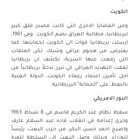
الكويت
ومن القضايا الاخرى التي كانت مصدر قلق كبير
لبريطانيا، مطالبة العراق بضم الكويت. وفي 1961،
ارسلت بريطانيا قوات الى الكويت لحمايتها، كما
يفترض، من هجوم عراقي وشيك. لكن الملفات
التي رفعت عنها السرية، تكشف ان بريطانيا
لفقت التهديد العراقي كي تبرر تدخلاً بريطانياً من
اجل تأمين اعتماد زعماء الكويت، الدولة الغنية
بالنفط، على "الحماية" البريطانية
.
الدور الامريكي
سقط نظام عبد الكريم قاسم في 8 شباط 1963
وجرى إعدامه في انقلاب قاده عبد السلام عارف
واصبح احمد حسن البكر، من حزب البعث، رئيساً
للوزراء. وبذلك وصل البعث الى السلطة للمرة