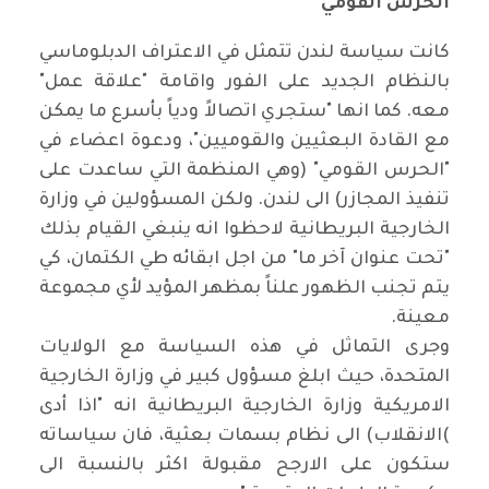
الحرس القومي
كانت سياسة لندن تتمثل في الاعتراف الدبلوماسي
بالنظام الجديد على الفور واقامة "علاقة عمل"
معه. كما انها "ستجري اتصالاً ودياً بأسرع ما يمكن
مع القادة البعثيين والقوميين"، ودعوة اعضاء في
"الحرس القومي" (وهي المنظمة التي ساعدت على
تنفيذ المجازر) الى لندن. ولكن المسؤولين في وزارة
الخارجية البريطانية لاحظوا انه ينبغي القيام بذلك
"تحت عنوان آخر ما" من اجل ابقائه طي الكتمان، كي
يتم تجنب الظهور علناً بمظهر المؤيد لأي مجموعة
معينة
.
وجرى التماثل في هذه السياسة مع الولايات
المتحدة، حيث ابلغ مسؤول كبير في وزارة الخارجية
الامريكية وزارة الخارجية البريطانية انه "اذا أدى
(
الانقلاب) الى نظام بسمات بعثية، فان سياساته
ستكون على الارجح مقبولة اكثر بالنسبة الى