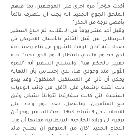
أكدت مؤخراً مرة اخرى على الموظفين، بما فيهم
الملحق الجوي الجديد، انه يجب ان نتصرف دائماً
بأقصى درجة من الحذر
".
وقبل أحد عشر يوماً من الانقلاب، تم ابلاغ السفير
البريطاني من قبل القائم بالأعمال الامريكي في
بغداد بأنه "حان الوقت للشروع في بناء رصيد ثقة
لدى خصوم قاسم، بانتظار اليوم الذي يحدث فيه
تغيير بالحكم هنا". واستنتج السفير أنه "للمرة
الأولى منذ وجودي هنا، لدي إحساس بأن النهاية
يمكن أن تأتي في المستقبل المنظور". وقد يبدو
ذلك أشبه بإشعار، على الأقل، من جانب الولايات
المتحدة التي كانت سفارتها تتواطأ بشكل وثيق
مع المتآمرين. وبالفعل، بعد يوم واحد على
الانقلاب، في 9 شباط 1963، بعث السفير روجر ألن
برقية الى وزارة الخارجية البريطانية مفادها أن وزير
الدفاع الجديد "كان من المتوقع ان يصبح قائد