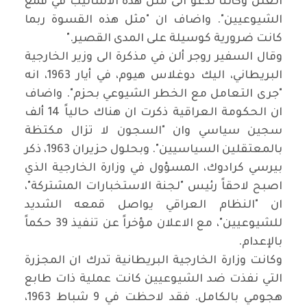
العلن وكأننا ندعو الى مثل هذه الاساليب في قمع
الشيوعيين". واضاف ان "مثل هذه القسوة ربما
كانت ضرورية كوسيلة على المدى القصير
".
وقال السفير روجر ألن في مذكرة الى وزير الخارجية
البريطاني، اليك دوغلاس هيوم، في أيار 1963، انه
"جرى التعامل مع الخطر الشيوعي بحزم". واضاف
ان الحكومة العراقية ذكرت ان هناك حالياً 14 ألف
سجين سياسي وان "السجون لا تزال مكتظة
بالمعتقلين السياسيين". وبحلول حزيران 1963، ذكر
بيرسي كرادوك، المسؤول في وزارة الخارجية الذي
اصبح لاحقاً رئيس "لجنة الاستخبارات المشتركة"،
ان "النظام العراقي يواصل قمعه الشديد
للشيوعيين"، مع الاعلان مؤخراً عن تنفيذ 39 حكماً
بالإعدام
.
وكانت وزارة الخارجية البريطانية تدرك ان المجزرة
التي نفذت ضد الشيوعيين كانت عملية ذات طابع
هجومي بالكامل. فقد لاحظت في 9 شباط 1963،