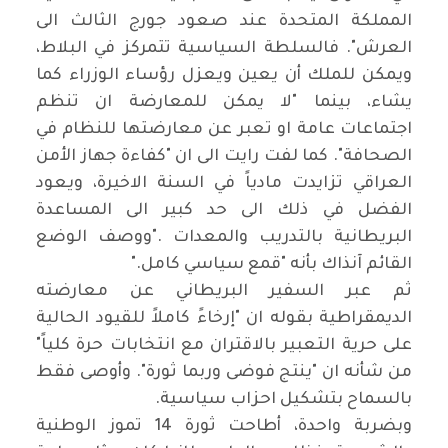
المملكة المتحدة عند صعود جورج الثالث الى
العرش". فالسلطة السياسية تتمركز في البلاط،
ويمكن للملك أن يعين ويعزل رؤساء الوزراء كما
يشاء، بينما "لا يمكن للمعارضة ان تنظم
اجتماعات عامة او تعبر عن معارضتها للنظام في
الصحافة". كما لفت رايت الى ان "كفاءة جهاز الأمن
العراقي تزايدت مادياً في السنة الاخيرة، ويعود
الفضل في ذلك الى حد كبير الى المساعدة
البريطانية بالتدريب والمعدات
".
ووصف الوضع
القائم آنذاك بأنه "قمع سياسي كامل
".
ثم عبر السفير البريطاني عن معارضته
الديمقراطية بقوله ان "إرخاءً كاملاً للقيود الحالية
على حرية التعبير بالاقتران مع انتخابات حرة كلياً"
من شأنه ان "ينتج فوضى وربما ثورة". وأوصى فقط
بالسماح بتشكيل احزاب سياسية
.
وبضربة واحدة، أطاحت ثورة 14 تموز الوطنية