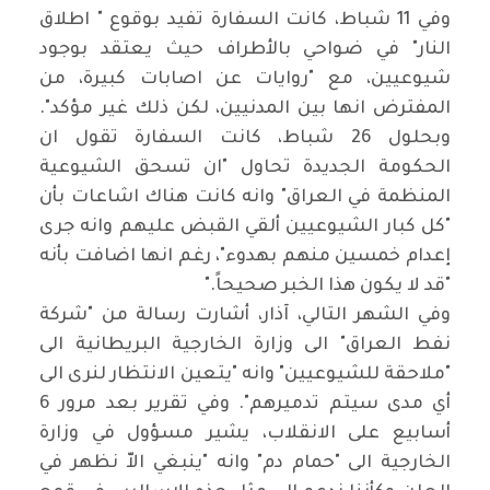
وفي 11 شباط، كانت السفارة تفيد بوقوع " اطلاق
النار" في ضواحي بالأطراف حيث يعتقد بوجود
شيوعيين، مع "روايات عن اصابات كبيرة، من
المفترض انها بين المدنيين، لكن ذلك غير مؤكد".
وبحلول 26 شباط، كانت السفارة تقول ان
الحكومة الجديدة تحاول "ان تسحق الشيوعية
المنظمة في العراق" وانه كانت هناك اشاعات بأن
"كل كبار الشيوعيين ألقي القبض عليهم وانه جرى
إعدام خمسين منهم بهدوء"، رغم انها اضافت بأنه
"قد لا يكون هذا الخبر صحيحاً
".
وفي الشهر التالي، آذار، أشارت رسالة من "شركة
نفط العراق" الى وزارة الخارجية البريطانية الى
"ملاحقة للشيوعيين" وانه "يتعين الانتظار لنرى الى
أي مدى سيتم تدميرهم". وفي تقرير بعد مرور 6
أسابيع على الانقلاب، يشير مسؤول في وزارة
الخارجية الى "حمام دم" وانه "ينبغي الاّ نظهر في