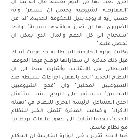
اخرى بعث بها في اليوم نفسه، قال انه بما ان
"
المعارضة الشيوعية يحتمل ان تستمر"، وانه
حسب رأيه لا يوجد بديل للحكومة الجديدة، "لذا من
الضروري لها ان تعزز مواقعها بسرعة". وانها
"ستحتاج الى كل الدعم والمال الذي يمكن ان
تحصل عليه
".
وكانت وزارة الخارجية البريطانية قد وزعت آنذاك
قبل ذلك مذكرة الى سفاراتها توضح فيها الموقف
البريطاني من الانقلاب. وأشارت فيها الى ان
النظام الجديد "اتخذ بالفعل اجراءات نشيطة ضد
الشيوعيين المحلين" وان "قمع الشيوعيين
المحليين" سيستمر على الارجح، بينما ستتمثل
احدى المشاكل الرئيسة الاخرى للنظام في "تهدئة
الاكراد". واضافت المذكرة "نتمنى الخير للنظام
الجديد"، بعدما اشارت الى تدهور علاقات بريطانيا
مع نظام قاسم
.
كما لاحظ تقرير داخلي لوزارة الخارجية ان الحكام