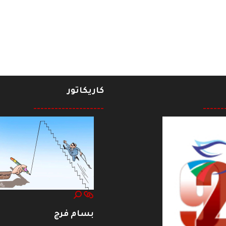
طني المدني
كاريكاتور
--------------------
------
بسام فرج