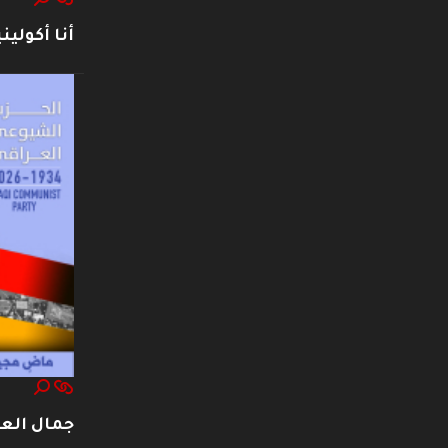
أنا أكوليني
جمال العت