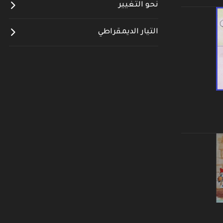
نحو التغيير
التيار الديمقراطي