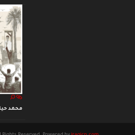
محمد حيا
l Rights Reserved. Powered by
iraqicp.com