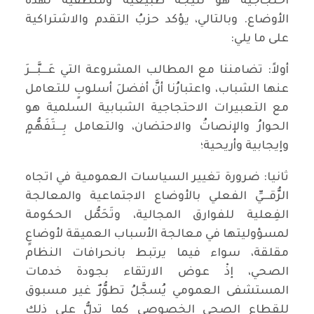
احتجاجية هو نتيجةٌ طبيعية ومنطقية لهذه
الأوضاع. وبالتالي، يؤكد حزبُ التقدم والاشتراكية
على ما يلي:
أولاً: تضامننا مع المطالب المشروعة التي عَـــبَّـــرَ
عنها الشباب، واعتبارُنا أنَّ أفضلَ أسلوبٍ للتعامل
مع التعبيرات الاحتجاجية الشبابية السلمية هو
الحوارُ والإنصاتُ والاحتضان، والتعامل بِـــتَفَهُّمٍ
وإيجابية وأريحية؛
ثانيا: ضرورة تغيير السياسات العمومية في اتجاه
الرُّقـــيِّ الفعلي بالأوضاع الاجتماعية والمعالجة
الفِعلية للفوارق المجالية، وتَحَمُّل الحكومة
لمسؤوليتها في معالجة الأسباب العميقة لأوضاعٍ
مقلقة، سواء فيما يرتبط بانحرافات النظام
الصحي، إذْ عوض الارتقاء بجودة خدمات
المستشفى العمومي يُسجَّلُ تطوُّرٌ غير مسبوق
للقطاع الصحي الخصوصي كما تدلُّ على ذلك