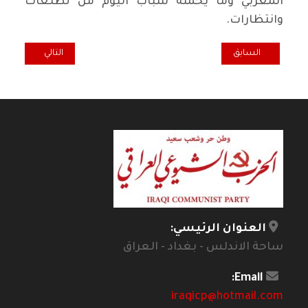
المغربي وما يحمله شبابُ اليوم من تطلعات
وانتظارات.
المقال السابق: الحزب الشيوعي الأردني يدين قرصنة "إسرائيل" "أسطول 
المقال التالي: ت
السابق
التالي
العنوان الرئيسي:
ساحة الاندلس - بغداد - العراق
Email:
iraqicp@hotmail.com