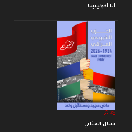
أنا أكولينينا
جمال العتابي