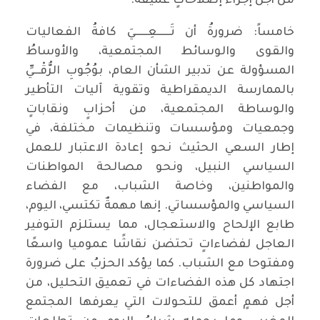
من أجل إجراء إصلاحاتٍ عميقة.
خامساً: ضرورةُ أن تَــــــعِــــــيَ كافةُ الفعاليات
والقوى والوسائط المجتمعية، والأوساطُ
المسؤولة عن تدبير الشأن العام، بوُجُوبِ الرُّقْـــيِّ
بالممارسة الديمقراطية وتقوية آليات التأطير
والوساطة المجتمعية، من أحزابٍ ونقاباتٍ
وجمعيات ومؤسسات وتنظيمات مختلفة، في
إطار السعي الحثيث نحو إعادة الاعتبار للعمل
السياسي النبيل، ونحو مصالحة المواطنات
والمواطنين، وخاصة الشباب، مع الفضاء
السياسي والمؤسساتي. إنها مهمةٌ تكتسي، اليوم،
طابع الإلحاح والاستعجال، مما يستلزم التوفير
العاجل لفضاءاتٍ تحتضن نقاشًا عموميا واسعًا
ومفتوحا مع الشباب. كما يؤكد الحزبُ على ضرورة
اجتهاد كل هذه الفضاءات في تعميق التحليل، من
أجل فهمٍ أعمق للتحولات التي يعرفها المجتمع