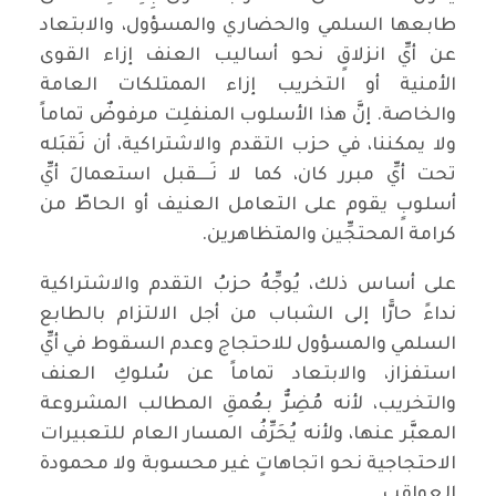
طابعها السلمي والحضاري والمسؤول، والابتعاد
عن أيِّ انزلاقٍ نحو أساليب العنف إزاء القوى
الأمنية أو التخريب إزاء الممتلكات العامة
والخاصة. إنَّ هذا الأسلوب المنفلِت مرفوضٌ تماماً
ولا يمكننا، في حزب التقدم والاشتراكية، أن نَقبَله
تحت أيِّ مبرر كان، كما لا نَــــقبل استعمالَ أيِّ
أسلوبٍ يقوم على التعامل العنيف أو الحاطّ من
كرامة المحتجِّين والمتظاهرين.
على أساس ذلك، يُوجِّهُ حزبُ التقدم والاشتراكية
نداءً حارًّا إلى الشباب من أجل الالتزام بالطابع
السلمي والمسؤول للاحتجاج وعدم السقوط في أيِّ
استفزاز، والابتعاد تماماً عن سُلوكِ العنف
والتخريب، لأنه مُضِرٌّ بعُمقِ المطالب المشروعة
المعبَّر عنها، ولأنه يُحَرِّفُ المسار العام للتعبيرات
الاحتجاجية نحو اتجاهاتٍ غير محسوبة ولا محمودة
العواقب.