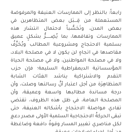
رابعاً: بالنظر إلى الممارسات العنيفة والمرفوضة
المستعملة من قِـــبَل بعض المتظاهرين في
بعض المدن، وتَحَسُّباً لاحتمال انتشار هذه
الممارسات وتفاقمها، بما يُضِـــــرُّ بشكلٍ عميق
بسلمية الاحتجاج ومشروعية المطالب ويُحَرِّفُ
مقاصدها في اتجاهٍ لن يكون لا في مصلحة البلاد،
ولا في مصلحة المواطنين، ولا في مصلحة الحياة
المؤسساتية الديمقراطية السليمة؛ فإن حزب
التقدم والاشتراكية يناشد الفئات الشابة
المتظاهِرَة من أجل اعتبار أنَّ رسالتها وصلت، وأن
درجة مساندة مطالبها واسعة وعميقة، وأن
المصلحة العامة، في ظل هذه الظروف، تقتضي
تفادي مواصلة الاحتجاج بأشكاله العنيفة، حتى
تبقى الحركةُ الاحتجاجية السلمية الأولى مصدر دعمٍ
لكل مناصري تغيير المسار وقوةً دافعة وضاغطة