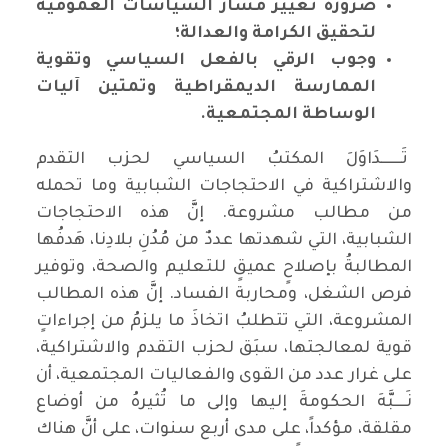
ضرورة تغيير مسار السياسات العمومية
لتحقيق الكرامة والعدالة؛
وجوب الرقي بالفعل السياسي وتقوية
الممارسة الديمقراطية وتمتين آليات
الوساطة المجتمعية.
تَـــــــدَاوَلَ المكتبُ السياسي لحزب التقدم
والاشتراكية في الاحتجاجات الشبابية وما تحمله
من مطالب مشروعة. إنَّ هذه الاحتجاجات
الشبابية، التي شهدتها عددٌ من مُدُنِ بلادِنا، هَدفُها
المطالبةُ بإصلاحٍ عميقٍ للتعليم والصحة، وتوفير
فرص الشغل، ومحاربة الفساد. إنَّ هذه المطالب
المشروعة، التي تتطلبُ اتخاذَ ما يلزمُ من إجراءاتٍ
قوية لمعالجتها، سبَق لحزب التقدم والاشتراكية،
على غرار عدد من القوى والفعاليات المجتمعية، أن
نَــــبَّهَ الحكومةَ إليها وإلى ما تُثيرهُ من أوضاع
مقلقة، مؤكداً، على مدى أربع سنوات، على أنَّ هناك