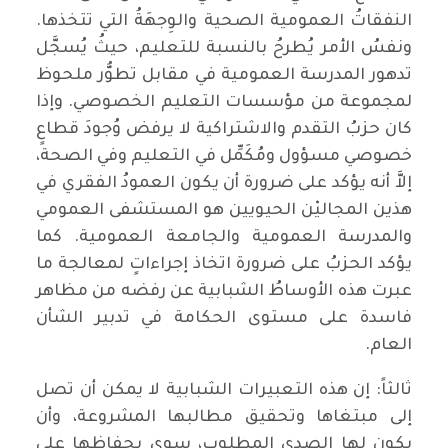
النفقاتُ العمومية الصحية والوِجهَةُ التي تتخذها.
ونفسُ الأمر يُطرحُ بالنسبة للتعليم، حيثُ يُسجَّل
تدهور المدرسة العمومية في مقابل تطوُّر ملحوظ
لمجموعة من مؤسسات التعليم الخصوصي. وإذا
كان حزبُ التقدم والاشتراكية لا يرفض وُجودَ قطاعٍ
خصوصي مسؤول ومُكَمِّل في التعليم وفي الصحة،
إلاَّ أنه يؤكد على ضرورة أن يكون العمودُ الفقري في
هذين المجاليْن الحيويين هو المستشفى العمومي
والمدرسة العمومية والجامعة العمومية. كما
يؤكد الحزبُ على ضرورة اتخاذ إجراءاتٍ لمعالجة ما
عبرت هذه الأوساطُ الشبابية عن رفضه من مظاهر
فاسدة على مستوى الحكامة في تدبير الشأن
العام.
ثالثاً: إن هذه التعبيرات الشبابية لا يمكن أن تصل
إلى مبتغاها وتحقيق مطالبها المشروعة، وأن
يكون لها الصدى المطلوب، سوى بِحِفاظِها على