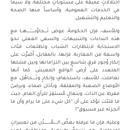
اختلالاتٍ عميقةً على مستوياتٍ مختلفة، ولا سيما
في الخدمات العمومية، وأساساً منها الصحة
والتعليم والتشغيل.
وللأسف، فإن الحكومةَ، عوض تَـــجاوُبـــــِــــهــا مع
هذه النداءات والتنبيهات، والسعي الفعلي نحو
الاستجابة لانتظارات الشباب وتطلعات فئات
واسعة من المغاربة، فإنها، بالمقابل، أَصَرَّت على
إنكار وُجودِ فرقٍ شاسعٍ بين التزاماتها وبين فشلها
المتعدد على أرض الواقع المعيش. كما أنها
تعاملت، للأسف، باستخفافٍ وإنكارٍ وتَــــجاهُل، مع
الأوضاع الصعبة والمقلقة، وبآذان صماء، وبِرِضىً
مفرط عن الذات، وبتعالٍ مُستفِز للرأي العام، حيث
ما فتئت تؤكد على أن “كل شيء على ما يرام وأن ما
أنجزته غير مسبوق”!
وعليه، فإن ما عرفته بعضُ الــــمُـــــــدُن من تعبيراتٍ