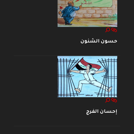
حسون الشنون
إحسان الفرج