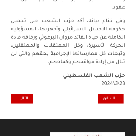
عقود.
وفي ختام بيانه، أكد حزب الشعب على تحميل
حكومة الاحتلال الاسرائيلي وأجهزتها، المسؤولية
الكاملة عن حياة القائد مروان البرغوثي ورفاقه قادة
الحركة الأسيرة، وكل المعتقلات والمعتقلين،
وتبعات كل ممارساتها الإجرامية بحقهم والتي لن
تنال من إرادة مواقفهم وكفاحهم.
حزب الشعب الفلسطيني
23\3\2024
المقال السابق: بلاغ عن انعقاد كونفرنس منظمة الحزب الشيوعي العراقي 
المقال التالي: مقالة خاصة: 
السابق
التالي