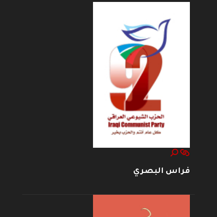
فراس البصري